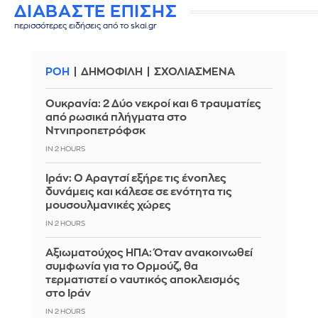
ΔΙΑΒΑΣΤΕ ΕΠΙΣΗΣ
περισσότερες ειδήσεις από το skai.gr
ΡΟΗ
ΔΗΜΟΦΙΛΗ
ΣΧΟΛΙΑΣΜΕΝΑ
Ουκρανία: 2 Δύο νεκροί και 6 τραυματίες
από ρωσικά πλήγματα στο
Ντνιπροπετρόφσκ
IN 2 HOURS
Ιράν: Ο Αραγτσί εξήρε τις ένοπλες
δυνάμεις και κάλεσε σε ενότητα τις
μουσουλμανικές χώρες
IN 2 HOURS
Αξιωματούχος ΗΠΑ: Όταν ανακοινωθεί
συμφωνία για το Ορμούζ, θα
τερματιστεί ο ναυτικός αποκλεισμός
στο Ιράν
IN 2 HOURS