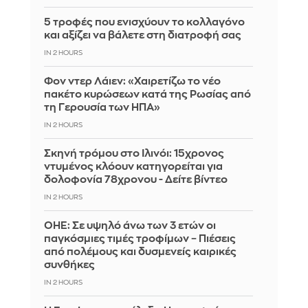
5 τροφές που ενισχύουν το κολλαγόνο
και αξίζει να βάλετε στη διατροφή σας
IN 2 HOURS
Φον ντερ Λάιεν: «Χαιρετίζω το νέο
πακέτο κυρώσεων κατά της Ρωσίας από
τη Γερουσία των ΗΠΑ»
IN 2 HOURS
Σκηνή τρόμου στο Ιλινόι: 15χρονος
ντυμένος κλόουν κατηγορείται για
δολοφονία 78χρονου - Δείτε βίντεο
IN 2 HOURS
ΟΗΕ: Σε υψηλό άνω των 3 ετών οι
παγκόσμιες τιμές τροφίμων – Πιέσεις
από πολέμους και δυσμενείς καιρικές
συνθήκες
IN 2 HOURS