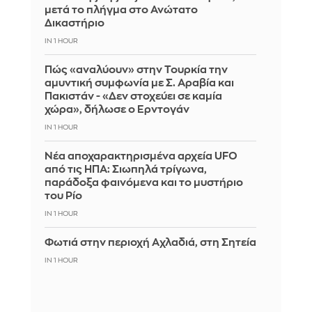
μετά το πλήγμα στο Ανώτατο
Δικαστήριο
IN 1 HOUR
Πώς «αναλύουν» στην Τουρκία την
αμυντική συμφωνία με Σ. Αραβία και
Πακιστάν - «Δεν στοχεύει σε καμία
χώρα», δήλωσε ο Ερντογάν
IN 1 HOUR
Νέα αποχαρακτηρισμένα αρχεία UFO
από τις ΗΠΑ: Σιωπηλά τρίγωνα,
παράδοξα φαινόμενα και το μυστήριο
του Ρίο
IN 1 HOUR
Φωτιά στην περιοχή Αχλαδιά, στη Σητεία
IN 1 HOUR