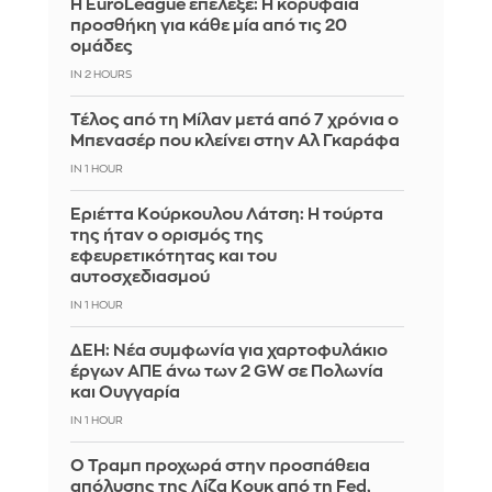
Η EuroLeague επέλεξε: Η κορυφαία
προσθήκη για κάθε μία από τις 20
ομάδες
IN 2 HOURS
Τέλος από τη Μίλαν μετά από 7 χρόνια ο
Μπενασέρ που κλείνει στην Αλ Γκαράφα
IN 1 HOUR
Εριέττα Κούρκουλου Λάτση: Η τούρτα
της ήταν ο ορισμός της
εφευρετικότητας και του
αυτοσχεδιασμού
IN 1 HOUR
ΔΕΗ: Νέα συμφωνία για χαρτοφυλάκιο
έργων ΑΠΕ άνω των 2 GW σε Πολωνία
και Ουγγαρία
IN 1 HOUR
Ο Τραμπ προχωρά στην προσπάθεια
απόλυσης της Λίζα Κουκ από τη Fed,