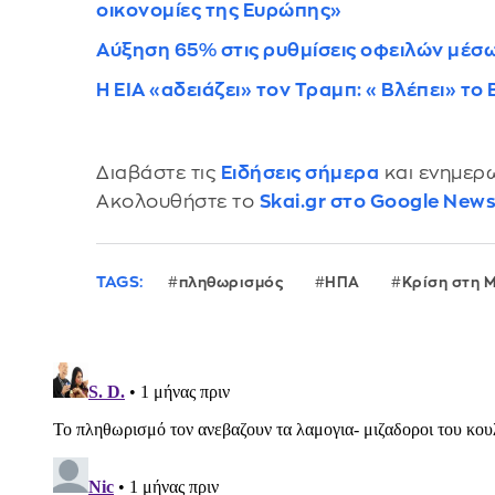
οικονομίες της Ευρώπης»
Αύξηση 65% στις ρυθμίσεις οφειλών μέσ
Η EIA «αδειάζει» τον Τραμπ: «Βλέπει» το
Διαβάστε τις
Ειδήσεις σήμερα
και ενημερω
Ακολουθήστε το
Skai.gr στο Google New
TAGS:
πληθωρισμός
ΗΠΑ
Κρίση στη 