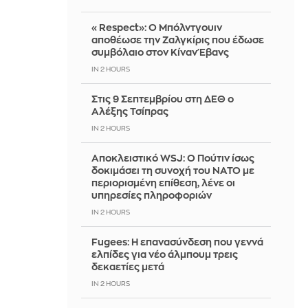
«Respect»: Ο Μπόλντγουιν
αποθέωσε την Ζαλγκίρις που έδωσε
συμβόλαιο στον Κίναν Έβανς
IN 2 HOURS
Στις 9 Σεπτεμβρίου στη ΔΕΘ ο
Αλέξης Τσίπρας
IN 2 HOURS
Αποκλειστικό WSJ: Ο Πούτιν ίσως
δοκιμάσει τη συνοχή του ΝΑΤΟ με
περιορισμένη επίθεση, λένε οι
υπηρεσίες πληροφοριών
IN 2 HOURS
Fugees: Η επανασύνδεση που γεννά
ελπίδες για νέο άλμπουμ τρεις
δεκαετίες μετά
IN 2 HOURS