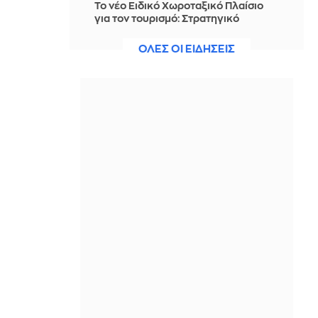
Το νέο Ειδικό Χωροταξικό Πλαίσιο
για τον τουρισμό: Στρατηγικό
εργαλείο για βιώσιμη τουριστική
ανάπτυξη
ΟΛΕΣ ΟΙ ΕΙΔΗΣΕΙΣ
IN 2 HOURS
Κονγκό: Τα επιβεβαιωμένα
κρούσματα Έμπολα ξεπέρασαν τα
4.000
IN 2 HOURS
Ιρανική αντιπολίτευση: Ο Μοτζτάμπα
Χαμενεΐ πιθανόν βρίσκεται στο
«νεκροκρέβατο»
IN 2 HOURS
29,4 χλμ. νέων σιδηροτροχιών στο
Μετρό της Αθήνας - Στο τελικό
στάδιο το μεγαλύτερο έργο
αναβάθμισης της επιδομής
IN 2 HOURS