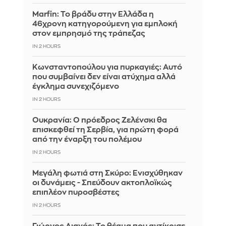
Marfin: Το βράδυ στην Ελλάδα η
46χρονη κατηγορούμενη για εμπλοκή
στον εμπρησμό της τράπεζας
IN 2 HOURS
Κωνσταντοπούλου για πυρκαγιές: Αυτό
που συμβαίνει δεν είναι ατύχημα αλλά
έγκλημα συνεχιζόμενο
IN 2 HOURS
Ουκρανία: Ο πρόεδρος Ζελένσκι θα
επισκεφθεί τη Σερβία, για πρώτη φορά
από την έναρξη του πολέμου
IN 2 HOURS
Μεγάλη φωτιά στη Σκύρο: Ενισχύθηκαν
οι δυνάμεις - Σπεύδουν ακτοπλοϊκώς
επιπλέον πυροσβέστες
IN 2 HOURS