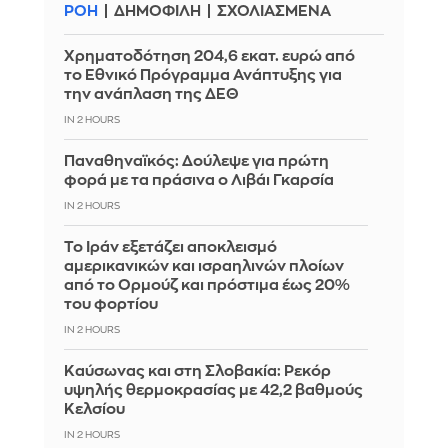
ΡΟΗ
ΔΗΜΟΦΙΛΗ
ΣΧΟΛΙΑΣΜΕΝΑ
Χρηματοδότηση 204,6 εκατ. ευρώ από
το Εθνικό Πρόγραμμα Ανάπτυξης για
την ανάπλαση της ΔΕΘ
IN 2 HOURS
Παναθηναϊκός: Δούλεψε για πρώτη
φορά με τα πράσινα ο Λιβάι Γκαρσία
IN 2 HOURS
Το Ιράν εξετάζει αποκλεισμό
αμερικανικών και ισραηλινών πλοίων
από το Ορμούζ και πρόστιμα έως 20%
του φορτίου
IN 2 HOURS
Καύσωνας και στη Σλοβακία: Ρεκόρ
υψηλής θερμοκρασίας με 42,2 βαθμούς
Κελσίου
IN 2 HOURS