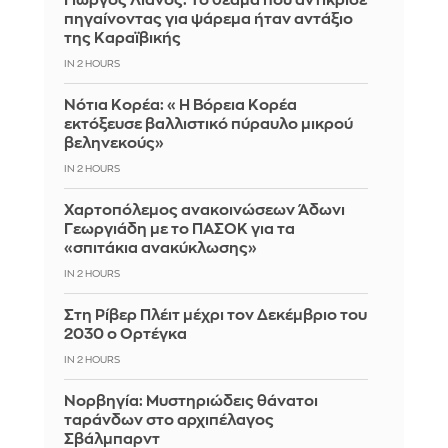
Γιώργος Λιανός: Το θέαμα που αντίκρισε
πηγαίνοντας για ψάρεμα ήταν αντάξιο
της Καραϊβικής
IN 2 HOURS
Νότια Κορέα: «Η Βόρεια Κορέα
εκτόξευσε βαλλιστικό πύραυλο μικρού
βεληνεκούς»
IN 2 HOURS
Χαρτοπόλεμος ανακοινώσεων Άδωνι
Γεωργιάδη με το ΠΑΣΟΚ για τα
«σπιτάκια ανακύκλωσης»
IN 2 HOURS
Στη Ρίβερ Πλέιτ μέχρι τον Δεκέμβριο του
2030 ο Ορτέγκα
IN 2 HOURS
Νορβηγία: Μυστηριώδεις θάνατοι
ταράνδων στο αρχιπέλαγος
Σβάλμπαρντ