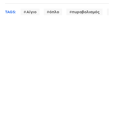
TAGS:
Αίγιο
όπλο
πυροβολισμός