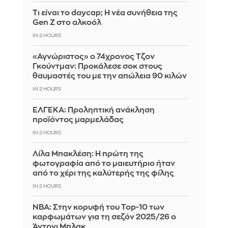
Τι είναι το daycap; Η νέα συνήθεια της
Gen Z στο αλκοόλ
IN 2 HOURS
«Αγνώριστος» ο 74χρονος Τζον
Γκούντμαν: Προκάλεσε σοκ στους
θαυμαστές του με την απώλεια 90 κιλών
IN 2 HOURS
ΕΛΓΕΚΑ: Προληπτική ανάκληση
προϊόντος μαρμελάδας
IN 2 HOURS
Λίλα Μπακλέση: Η πρώτη της
φωτογραφία από το μαιευτήριο ήταν
από το χέρι της καλύτερής της φίλης
IN 2 HOURS
ΝΒΑ: Στην κορυφή του Top-10 των
καρφωμάτων για τη σεζόν 2025/26 ο
Άντονι Μπλακ