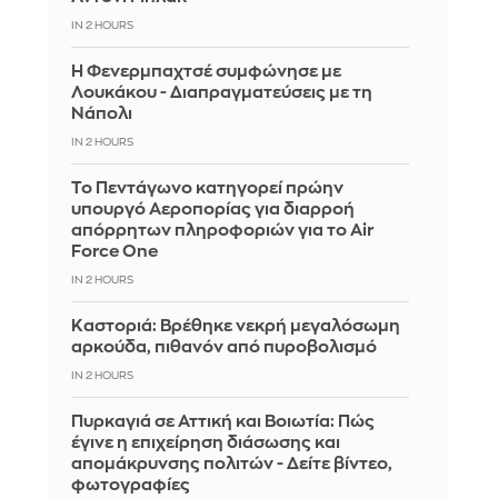
IN 2 HOURS
Η Φενερμπαχτσέ συμφώνησε με
Λουκάκου - Διαπραγματεύσεις με τη
Νάπολι
IN 2 HOURS
Το Πεντάγωνο κατηγορεί πρώην
υπουργό Αεροπορίας για διαρροή
απόρρητων πληροφοριών για το Air
Force One
IN 2 HOURS
Καστοριά: Βρέθηκε νεκρή μεγαλόσωμη
αρκούδα, πιθανόν από πυροβολισμό
IN 2 HOURS
Πυρκαγιά σε Αττική και Βοιωτία: Πώς
έγινε η επιχείρηση διάσωσης και
απομάκρυνσης πολιτών - Δείτε βίντεο,
φωτογραφίες