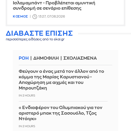
Ισλαμαμπάντ - Προβλέπεται αμυντική
συνδρομή σε σενάριο επίθεσης
ΚΟΣΜΟΣ
13:27, 07.08.2026
ΔΙΑΒΑΣΤΕ ΕΠΙΣΗΣ
περισσότερες ειδήσεις από το skai.gr
ΡΟΗ
ΔΗΜΟΦΙΛΗ
ΣΧΟΛΙΑΣΜΕΝΑ
Φεύγουν ο ένας μετά τον άλλον από το
κόμμα της Μαρίας Καρυστιανού -
Αποχώρηση με αιχμές και του
Μπρουτζάκη
IN 2 HOURS
«Ενδιαφέρον του Ολυμπιακού για τον
αριστερό μπακ της Σασουόλο, Τζος
Ντόιγκ»
IN 2 HOURS