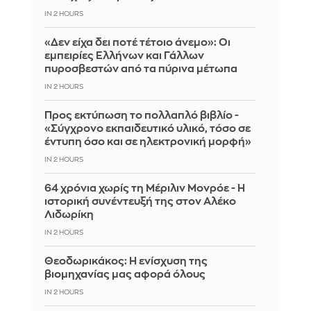
IN 2 HOURS
«Δεν είχα δει ποτέ τέτοιο άνεμο»: Οι
εμπειρίες Ελλήνων και Γάλλων
πυροσβεστών από τα πύρινα μέτωπα
IN 2 HOURS
Προς εκτύπωση το πολλαπλό βιβλίο -
«Σύγχρονο εκπαιδευτικό υλικό, τόσο σε
έντυπη όσο και σε ηλεκτρονική μορφή»
IN 2 HOURS
64 χρόνια χωρίς τη Μέριλιν Μονρόε - Η
ιστορική συνέντευξή της στον Αλέκο
Λιδωρίκη
IN 2 HOURS
Θεοδωρικάκος: Η ενίσχυση της
βιομηχανίας μας αφορά όλους
IN 2 HOURS