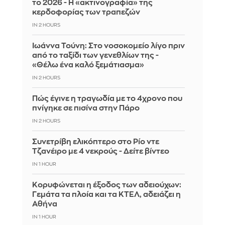
το 2026 - Η «ακτινογραφία» της
κερδοφορίας των τραπεζών
IN 2 HOURS
Ιωάννα Τούνη: Στο νοσοκομείο λίγο πριν
από το ταξίδι των γενεθλίων της -
«Θέλω ένα καλό ξεμάτιασμα»
IN 2 HOURS
Πώς έγινε η τραγωδία με το 4χρονο που
πνίγηκε σε πισίνα στην Πάρο
IN 2 HOURS
Συνετρίβη ελικόπτερο στο Ρίο ντε
Τζανέιρο με 4 νεκρούς - Δείτε βίντεο
IN 1 HOUR
Κορυφώνεται η έξοδος των αδειούχων:
Γεμάτα τα πλοία και τα ΚΤΕΛ, αδειάζει η
Αθήνα
IN 1 HOUR