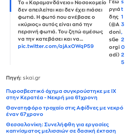
Γεω
s
Το «Καραμανδάνειο» Νοσοκομείο
ργιά
t
δεν απειλείται και δεν έχει πιάσει
δης
1
φωτιά. Η φωτό που ανέβασε ο
(@A
3
«κύριος» αυτός είναι από την
περσινή φωτιά. Του ζητώ αμέσως
doni
,
να την κατεβάσει και να…
sGe
2
pic.twitter.com/ajAxOWqP59
orgi
0
adi)
2
5
Πηγή:
skai.gr
Πυροσβεστικό όχημα συγκρούστηκε με ΙΧ
στην Κερατέα - Νεκρή μια 61χρονη
Θανατηφόρο τροχαίο στις Αφίδνες με νεκρό
έναν 67χρονο
Θεσσαλονίκη: Συνελήφθη για εργασίες
καπνίσματος μελισσιών σε δασική έκταση