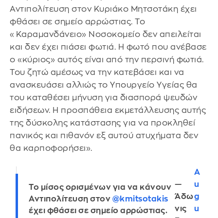
Αντιπολίτευση στον Κυριάκο Μητσοτάκη έχει
φθάσει σε σημείο αρρώστιας. Το
«Καραμανδάνειο» Νοσοκομείο δεν απειλείται
και δεν έχει πιάσει φωτιά. Η φωτό που ανέβασε
ο «κύριος» αυτός είναι από την περσινή φωτιά.
Του ζητώ αμέσως να την κατεβάσει και να
ανασκευάσει αλλιώς το Υπουργείο Υγείας θα
του καταθέσει μήνυση για διασπορά ψευδών
ειδήσεων. Η προσπάθεια εκμετάλλευσης αυτής
της δύσκολης κατάστασης για να προκληθεί
πανικός και πιθανόν εξ αυτού ατυχήματα δεν
θα καρποφορήσει».
A
—
u
Το μίσος ορισμένων για να κάνουν
Άδω
g
Αντιπολίτευση στον
@kmitsotakis
νις
u
έχει φθάσει σε σημείο αρρώστιας.