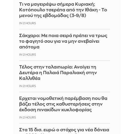
Τι να μαγειρέψω σήμερα Κυριακή;
Κοτόπουλο τσερέπα από την Ιθάκη - Το
μενού της εβδομάδας (3-9/8)
IN 2 HOURS
Σάκχαρο: Με ποια σειρά πρέπει να τρως
το φαγητό σου για να μην ανεβαίνει
απότομα
IN 2 HOURS
Τέλος στην ταλαιπωρία: Ανοίγει τη
Δευτέρα η Παλαιά Παραλιακή στην
Καλλιθέα
IN 2 HOURS
Έρχεται νομοθετική παρέμβαση που θα
βάζει τέλος στις καθυστερήσεις στην
έκδοση πινακίδων κυκλοφορίας
IN 2 HOURS
Στα 15 δισ. ευρώ ο στόχος για νέα δάνεια