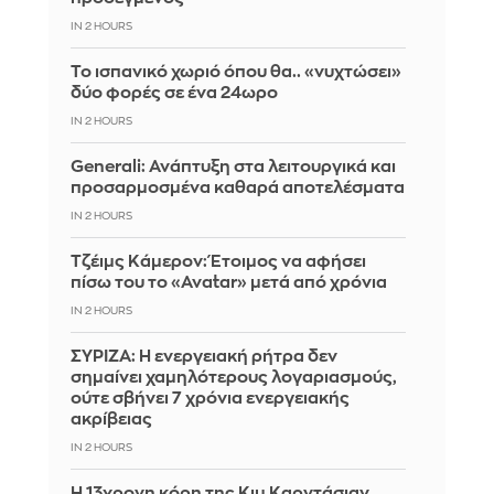
IN 2 HOURS
Το ισπανικό χωριό όπου θα.. «νυχτώσει»
δύο φορές σε ένα 24ωρο
IN 2 HOURS
Generali: Ανάπτυξη στα λειτουργικά και
προσαρμοσμένα καθαρά αποτελέσματα
IN 2 HOURS
Τζέιμς Κάμερον: Έτοιμος να αφήσει
πίσω του το «Avatar» μετά από χρόνια
IN 2 HOURS
ΣΥΡΙΖΑ: Η ενεργειακή ρήτρα δεν
σημαίνει χαμηλότερους λογαριασμούς,
ούτε σβήνει 7 χρόνια ενεργειακής
ακρίβειας
IN 2 HOURS
Η 13χρονη κόρη της Κιμ Καρντάσιαν