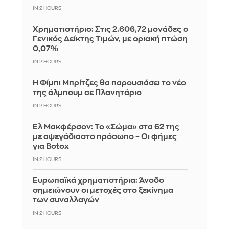
IN 2 HOURS
Χρηματιστήριο: Στις 2.606,72 μονάδες ο
Γενικός Δείκτης Τιμών, με οριακή πτώση
0,07%
IN 2 HOURS
Η Φίμπι Μπρίτζες θα παρουσιάσει το νέο
της άλμπουμ σε Πλανητάριο
IN 2 HOURS
Ελ Μακφέρσον: Το «Σώμα» στα 62 της
με αψεγάδιαστο πρόσωπο – Οι φήμες
για Botox
IN 2 HOURS
Ευρωπαϊκά χρηματιστήρια: Άνοδο
σημειώνουν οι μετοχές στο ξεκίνημα
των συναλλαγών
IN 2 HOURS