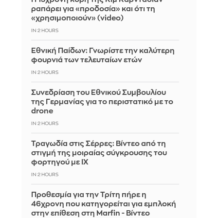
ραπάρει για «προδοσία» και ότι τη
«χρησιμοποιούν» (video)
IN 2 HOURS
Εθνική Παίδων: Γνωρίστε την καλύτερη
φουρνιά των τελευταίων ετών
IN 2 HOURS
Συνεδρίαση του Εθνικού Συμβουλίου
της Γερμανίας για το περιστατικό με το
drone
IN 2 HOURS
Τραγωδία στις Σέρρες: Βίντεο από τη
στιγμή της μοιραίας σύγκρουσης του
φορτηγού με ΙΧ
IN 2 HOURS
Προθεσμία για την Τρίτη πήρε η
46χρονη που κατηγορείται για εμπλοκή
στην επίθεση στη Marfin - Βίντεο