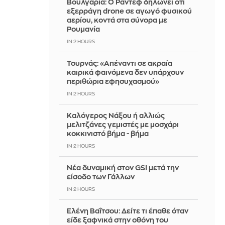
Βουλγαρία: Ο Ράντεφ δηλώνει ότι
εξερράγη drone σε αγωγό φυσικού
αερίου, κοντά στα σύνορα με
Ρουμανία
IN 2 HOURS
Τουρνάς: «Απέναντι σε ακραία
καιρικά φαινόμενα δεν υπάρχουν
περιθώρια εφησυχασμού»
IN 2 HOURS
Καλόγερος Νάξου ή αλλιώς
μελιτζάνες γεμιστές με μοσχάρι
κοκκινιστό βήμα - βήμα
IN 2 HOURS
Νέα δυναμική στον GSI μετά την
είσοδο των Γάλλων
IN 2 HOURS
Ελένη Βαΐτσου: Δείτε τι έπαθε όταν
είδε ξαφνικά στην οθόνη του