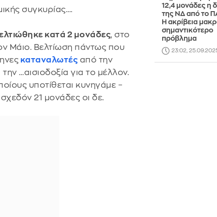
12,4 μονάδες η 
μικής συγκυρίας….
της ΝΔ από το 
Η ακρίβεια μακρ
σημαντικότερο
ελτιώθηκε κατά 2 μονάδες
, στο
πρόβλημα
 τον Μάιο. Βελτίωση πάντως που
23:02, 25.09.202
ληνες
καταναλωτές
από την
ην …αισιοδοξία για το μέλλον.
ποίους υποτίθεται κυνηγάμε –
 σχεδόν 21 μονάδες οι δε.