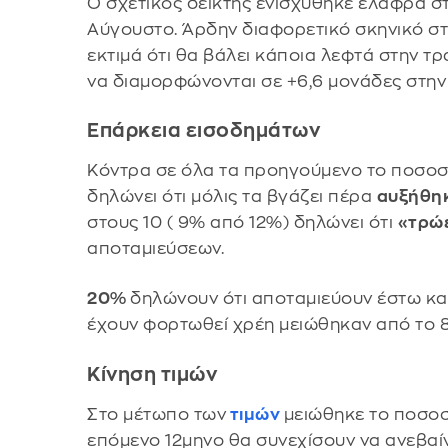
Ο σχετικός δείκτης ενισχύθηκε ελαφρά σ
Αύγουστο. Άρδην διαφορετικό σκηνικό στ
εκτιμά ότι θα βάλει κάποια λεφτά στην τρ
να διαμορφώνονται σε +6,6 μονάδες στην 
Επάρκεια εισοδημάτων
Κόντρα σε όλα τα προηγούμενο το ποσο
δηλώνει ότι μόλις τα βγάζει πέρα
αυξήθηκ
στους 10 ( 9% από 12%) δηλώνει ότι
«τρώε
αποταμιεύσεων.
20%
δηλώνουν ότι αποταμιεύουν έστω και
έχουν φορτωθεί χρέη μειώθηκαν από το 
Κίνηση τιμών
Στο μέτωπο των
τιμών
μειώθηκε το ποσοσ
επόμενο 12μηνο θα συνεχίσουν να ανεβαίν