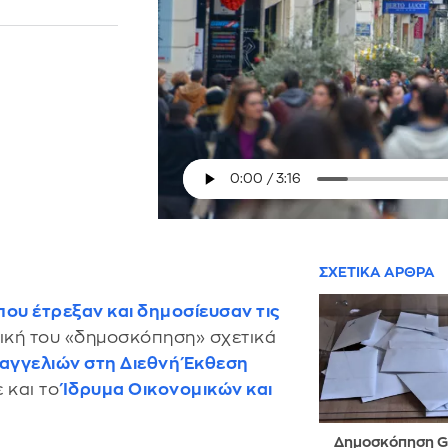
ΣΧΕΤΙΚΑ ΑΡΘΡΑ
ου έτρεξαν και δημοσίευσαν τις
δική του «δημοσκόπηση» σχετικά
αγγελιών στη Διεθνή Έκθεση
ε και το
Ίδρυμα Οικονομικών και
Δημοσκόπηση GP