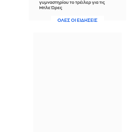
γυμναστηρίου το τρέιλερ για τις
Μπλε Ώρες
IN 2 HOURS
ΟΛΕΣ ΟΙ ΕΙΔΗΣΕΙΣ
Το απλό κόλπο για να ξεφλουδίζεις
τις ψητές πιπεριές πανεύκολα
IN 2 HOURS
Τάνκερ κτυπήθηκε από πύραυλο
ανοιχτά του Ομάν
IN 2 HOURS
Θρήνος για τον Λιονέλ Μέσι: Έφυγε
από τη ζωή ο πατέρας του σε ηλικία
68 ετών
IN 2 HOURS
Μακελειό στην Ταϊλάνδη: Στους 9 οι
νεκροί - Κατέληξε ένα ακόμη
12χρονο κορίτσι
IN 1 HOUR