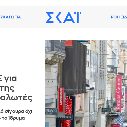
ΥΧΑΓΩΓΙΑ
ΡΟΗ ΕΙ
 για
 της
αναλωτές
ά σίγουρα όχι
 το Ίδρυμα