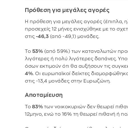
Πρόθεση για μεγάλες αγορές
Η πρόθεση για μεγάλες αγορές (έπιπλα, ηλ
προσεχείς 12 μήνες ενισχύθηκε με το σχε
στις
-46,3
(από -49,1) μονάδες.
Το
53%
(από 59%) των καταναλωτών προέ
λιγότερες ή πολύ λιγότερες δαπάνες. Υπ
όσων εκτιμούν ότι θα αυξήσουν τις συγκ
4%
. Οι ευρωπαϊκοί δείκτες διαμορφώθηκαν
στις -13,4 μονάδες στην Ευρωζώνη.
Αποταμίευση
Το
83%
των νοικοκυριών δεν θεωρεί πιθα
12μηνο, ενώ το 16% τη θεωρεί πιθανή ή π