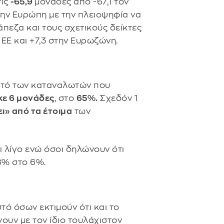
τις
-65,9
μονάδες από -67,1 τον
ην Ευρώπη με την πλειοψηφία να
άπεζα και τους σχετικούς δείκτες
ΕΕ και +7,3 στην Ευρωζώνη.
στό των καταναλωτών που
ε 6 μονάδες
, στο
65%.
Σχεδόν 1
ι» από τα έτοιμα
των
 λίγο ενώ όσοι δηλώνουν ότι
8% στο 6%.
τό όσων εκτιμούν ότι και το
ουν με τον ίδιο τουλάχιστον