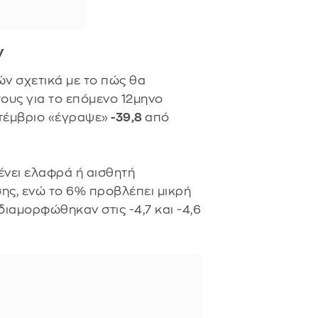
ν
ν σχετικά με το πώς θα
τους για το επόμενο 12μηνο
πτέμβριο «έγραψε»
-39,8
από
ένει ελαφρά ή αισθητή
σης, ενώ το 6% προβλέπει μικρή
διαμορφώθηκαν στις -4,7 και -4,6