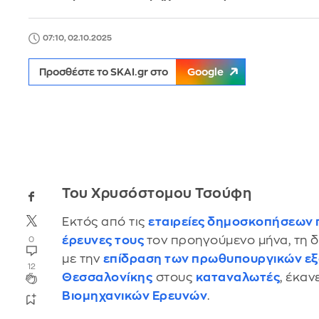
07:10, 02.10.2025
Προσθέστε το SKAI.gr στο
Google
Του Χρυσόστομου Τσούφη
Εκτός από τις
εταιρείες δημοσκοπήσεων π
έρευνες τους
τον προηγούμενο μήνα, τη 
0
με την
επίδραση των πρωθυπουργικών εξ
12
Θεσσαλονίκης
στους
καταναλωτές
, έκαν
Βιομηχανικών Ερευνών
.