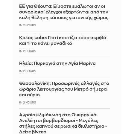
ΕΕ για Θέουτα: Είμαστε ευάλωτοι αν οι
συνοριακοί έλεγχοι εξαρτώνται από την
καλή θέληση κάποιας γειτονικής χώρας
IN 2 HOURS
Κρέας kobe: Γιατί κοστίζει τόσο ακριβά
και τι το κάνει μοναδικό
IN 2 HOURS
Ηλεία: Πυρκαγιά στην Αγία Μαρίνα
IN 2 HOURS
Θεσσαλονίκη: Προσωρινές αλλαγές στο
ωράριο λειτουργίας του Μετρό σήμερα
και αύριο
IN 2 HOURS
Ακραία κλιμάκωση στο Ουκρανικό:
Ανελέητοι βομβαρδισμοί - Μεγάλες
στήλες καπνού σε ρωσικά διυλιστήρια -
Δείτε βίντεο