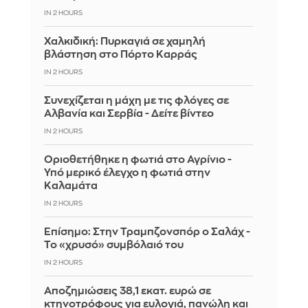
IN 2 HOURS
Χαλκιδική: Πυρκαγιά σε χαμηλή
βλάστηση στο Πόρτο Καρράς
IN 2 HOURS
Συνεχίζεται η μάχη με τις φλόγες σε
Αλβανία και Σερβία - Δείτε βίντεο
IN 2 HOURS
Οριοθετήθηκε η φωτιά στο Αγρίνιο -
Υπό μερικό έλεγχο η φωτιά στην
Καλαμάτα
IN 2 HOURS
Επίσημο: Στην Τραμπζονσπόρ ο Σαλάχ -
Το «χρυσό» συμβόλαιό του
IN 2 HOURS
Αποζημιώσεις 38,1 εκατ. ευρώ σε
κτηνοτρόφους για ευλογιά, πανώλη και