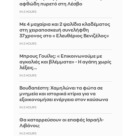
αφθώδη πυρετό στη Λέσβο
IN 2 HOURS
Με 4 μαχαίρια και 2 ψαλίδια κλαδέματος
στη χειραποσκευή συνελήφθη
37χρονος στο «Ελευθέριος Βενιζέλος»
IN 2 HOURS
Μπρους Γουίλις: «Επικοινωνούμε με
αγκαλιές και βλέμματα» - Η αγάπη χωρίς
λέξεις...
IN 2 HOURS
Βουδαπέστη: Χαμηλώνει τα φώτα σε
μνημεία και ιστορικά κτίρια για να
εξοικονομήσει ενέργεια στον καύσωνα
IN 2 HOURS
Θα καταρρεύσουν οι επαφές Ισραήλ-
Λιβάνου;
IN 2 HOURS