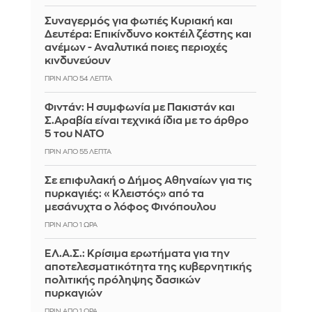
Συναγερμός για φωτιές Κυριακή και
Δευτέρα: Επικίνδυνο κοκτέιλ ζέστης και
ανέμων - Αναλυτικά ποιες περιοχές
κινδυνεύουν
ΠΡΙΝ ΑΠΌ 54 ΛΕΠΤΆ
Φιντάν: Η συμφωνία με Πακιστάν και
Σ.Αραβία είναι τεχνικά ίδια με το άρθρο
5 του ΝΑΤΟ
ΠΡΙΝ ΑΠΌ 55 ΛΕΠΤΆ
Σε επιφυλακή ο Δήμος Αθηναίων για τις
πυρκαγιές: «Κλειστός» από τα
μεσάνυχτα ο λόφος Φινόπουλου
ΠΡΙΝ ΑΠΌ 1 ΏΡΑ
ΕΛ.Α.Σ.: Κρίσιμα ερωτήματα για την
αποτελεσματικότητα της κυβερνητικής
πολιτικής πρόληψης δασικών
πυρκαγιών
ΠΡΙΝ ΑΠΌ 1 ΏΡΑ