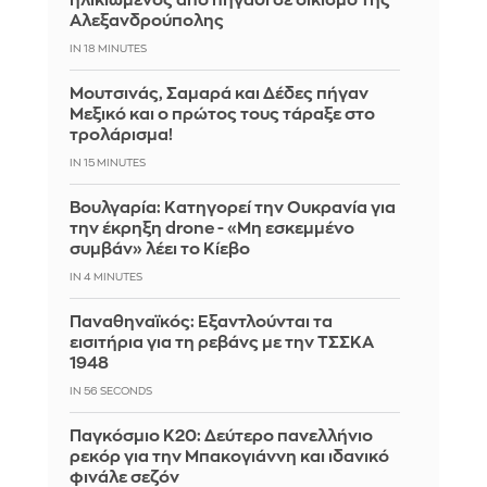
ηλικιωμένος από πηγάδι σε οικισμό της
Αλεξανδρούπολης
IN 18 MINUTES
Μουτσινάς, Σαμαρά και Δέδες πήγαν
Μεξικό και ο πρώτος τους τάραξε στο
τρολάρισμα!
IN 15 MINUTES
Βουλγαρία: Κατηγορεί την Ουκρανία για
την έκρηξη drone - «Μη εσκεμμένο
συμβάν» λέει το Κίεβο
IN 4 MINUTES
Παναθηναϊκός: Εξαντλούνται τα
εισιτήρια για τη ρεβάνς με την ΤΣΣΚΑ
1948
IN 55 SECONDS
Παγκόσμιο Κ20: Δεύτερο πανελλήνιο
ρεκόρ για την Μπακογιάννη και ιδανικό
φινάλε σεζόν