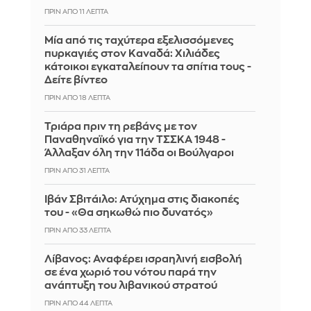
ΠΡΙΝ ΑΠΌ 11 ΛΕΠΤΆ
Μία από τις ταχύτερα εξελισσόμενες
πυρκαγιές στον Καναδά: Χιλιάδες
κάτοικοι εγκαταλείπουν τα σπίτια τους -
Δείτε βίντεο
ΠΡΙΝ ΑΠΌ 18 ΛΕΠΤΆ
Τριάρα πριν τη ρεβάνς με τον
Παναθηναϊκό για την ΤΣΣΚΑ 1948 -
Άλλαξαν όλη την 11άδα οι Βούλγαροι
ΠΡΙΝ ΑΠΌ 31 ΛΕΠΤΆ
Ιβάν Σβιτάιλο: Ατύχημα στις διακοπές
του - «Θα σηκωθώ πιο δυνατός»
ΠΡΙΝ ΑΠΌ 33 ΛΕΠΤΆ
Λίβανος: Αναφέρει ισραηλινή εισβολή
σε ένα χωριό του νότου παρά την
ανάπτυξη του λιβανικού στρατού
ΠΡΙΝ ΑΠΌ 44 ΛΕΠΤΆ