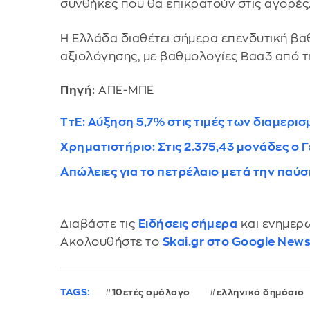
συνθήκες που θα επικρατούν στις αγορές
Η Ελλάδα διαθέτει σήμερα επενδυτική βα
αξιολόγησης, με βαθμολογίες Baa3 από τη
Πηγή:
ΑΠΕ-ΜΠΕ
ΤτΕ: Αύξηση 5,7% στις τιμές των διαμερι
Χρηματιστήριο: Στις 2.375,43 μονάδες ο 
Απώλειες για το πετρέλαιο μετά την παύ
Διαβάστε τις
Ειδήσεις σήμερα
και ενημερω
Ακολουθήστε το
Skai.gr στο Google New
TAGS:
10ετές ομόλογο
ελληνικό δημόσιο