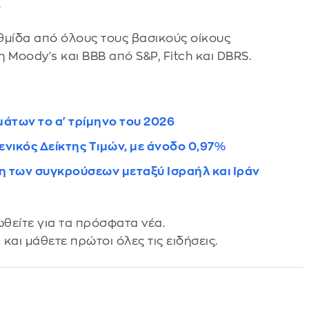
.
θμίδα από όλους τους βασικούς οίκους
 Moody's και BBB από S&P, Fitch και DBRS.
σμάτων το α' τρίμηνο του 2026
Γενικός Δείκτης Τιμών, με άνοδο 0,97%
ση των συγκρούσεων μεταξύ Ισραήλ και Ιράν
θείτε για τα πρόσφατα νέα.
s
και μάθετε πρώτοι όλες τις ειδήσεις.