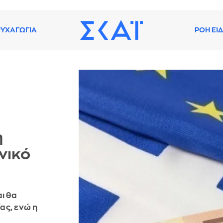
ΥΧΑΓΩΓΙΑ
ΡΟΗ ΕΙ
η
νικό
ι θα
ας, ενώ η