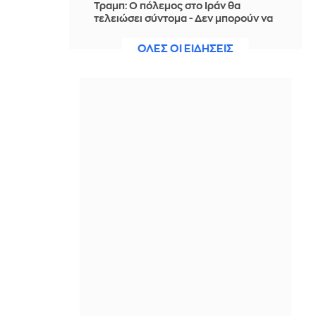
Τραμπ: Ο πόλεμος στο Ιράν θα
τελειώσει σύντομα - Δεν μπορούν να
συνεχίσουν για πολύ ακόμη
ΟΛΕΣ ΟΙ ΕΙΔΗΣΕΙΣ
ΠΡΙΝ ΑΠΌ 5 ΛΕΠΤΆ
Θαλάσσια ρύπανση στη Δραπετσώνα
– Συνελήφθη ο πλοίαρχος
δεξαμενόπλοιου
ΠΡΙΝ ΑΠΌ 9 ΛΕΠΤΆ
Διάσωση 30χρονης μετά από πτώση
από την υψηλή γέφυρα της Χαλκίδας
ΠΡΙΝ ΑΠΌ 10 ΛΕΠΤΆ
Οι τιμές της βενζίνης αυξήθηκαν
εξαιτίας του πολέμου του Τραμπ στο
Ιράν, και όχι λόγω της απληστίας των
πετρελαϊκών εταιρειών
ΠΡΙΝ ΑΠΌ 19 ΛΕΠΤΆ
Η SpaceX θα κατασκευάσει
σταθμούς παραγωγής ηλεκτρικής