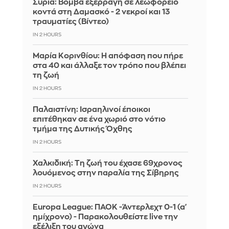
Συρία: Βόμβα εξερράγη σε λεωφορείο
κοντά στη Δαμασκό - 2 νεκροί και 13
τραυματίες (Βίντεο)
IN 2 HOURS
Μαρία Κορινθίου: Η απόφαση που πήρε
στα 40 και άλλαξε τον τρόπο που βλέπει
τη ζωή
IN 2 HOURS
Παλαιστίνη: Ισραηλινοί έποικοι
επιτέθηκαν σε ένα χωριό στο νότιο
τμήμα της Δυτικής Όχθης
IN 2 HOURS
Χαλκιδική: Τη ζωή του έχασε 69χρονος
λουόμενος στην παραλία της Σίβηρης
IN 2 HOURS
Europa League: ΠΑΟΚ -Άντερλεχτ 0-1 (α'
ημίχρονο) - Παρακολουθείστε live την
εξέλιξη του αγώνα