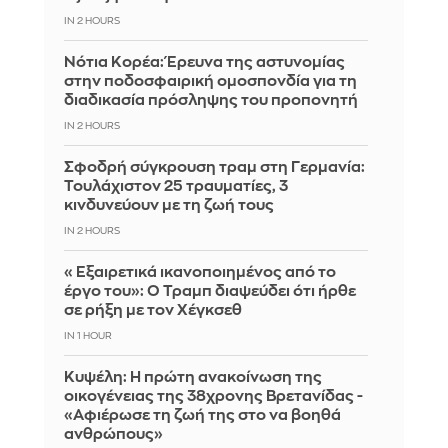
IN 2 HOURS
Νότια Κορέα: Έρευνα της αστυνομίας
στην ποδοσφαιρική ομοσπονδία για τη
διαδικασία πρόσληψης του προπονητή
IN 2 HOURS
Σφοδρή σύγκρουση τραμ στη Γερμανία:
Τουλάχιστον 25 τραυματίες, 3
κινδυνεύουν με τη ζωή τους
IN 2 HOURS
«Εξαιρετικά ικανοποιημένος από το
έργο του»: Ο Τραμπ διαψεύδει ότι ήρθε
σε ρήξη με τον Χέγκσεθ
IN 1 HOUR
Κυψέλη: Η πρώτη ανακοίνωση της
οικογένειας της 38χρονης Βρετανίδας -
«Αφιέρωσε τη ζωή της στο να βοηθά
ανθρώπους»