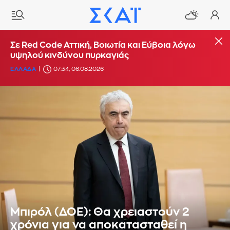
Σε Red Code Αττική, Βοιωτία και Εύβοια λόγω
υψηλού κινδύνου πυρκαγιάς
ΕΛΛΑΔΑ
07:34, 06.08.2026
Μπιρόλ (ΔΟΕ): Θα χρειαστούν 2
χρόνια για να αποκατασταθεί η