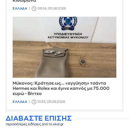
Κιθαιρώνα
ΕΛΛΑΔΑ
08:24, 05.08.2026
Μύκονος: Κράτησε ως... «εγγύηση» τσάντα
Hermes και Rolex και έγινε καπνός με 75.000
ευρώ - Βίντεο
ΕΛΛΑΔΑ
10:53, 05.08.2026
ΔΙΑΒΑΣΤΕ ΕΠΙΣΗΣ
περισσότερες ειδήσεις από το skai.gr