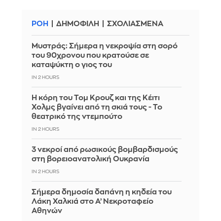
ΡΟΗ
ΔΗΜΟΦΙΛΗ
ΣΧΟΛΙΑΣΜΕΝΑ
Mυστράς: Σήμερα η νεκροψία στη σορό
του 90χρονου που κρατούσε σε
καταψύκτη ο γιος του
IN 2 HOURS
Η κόρη του Τομ Κρουζ και της Κέιτι
Χολμς βγαίνει από τη σκιά τους - Το
θεατρικό της ντεμπούτο
IN 2 HOURS
3 νεκροί από ρωσικούς βομβαρδισμούς
στη βορειοανατολική Ουκρανία
IN 2 HOURS
Σήμερα δημοσία δαπάνη η κηδεία του
Λάκη Χαλκιά στο Α’ Νεκροταφείο
Αθηνών