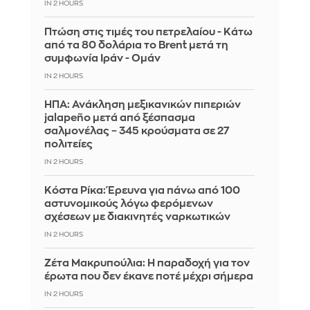
IN 2 HOURS
Πτώση στις τιμές του πετρελαίου - Κάτω
από τα 80 δολάρια το Brent μετά τη
συμφωνία Ιράν - Ομάν
IN 2 HOURS
ΗΠΑ: Ανάκληση μεξικανικών πιπεριών
jalapeño μετά από ξέσπασμα
σαλμονέλας – 345 κρούσματα σε 27
πολιτείες
IN 2 HOURS
Κόστα Ρίκα: Έρευνα για πάνω από 100
αστυνομικούς λόγω φερόμενων
σχέσεων με διακινητές ναρκωτικών
IN 2 HOURS
Ζέτα Μακρυπούλια: Η παραδοχή για τον
έρωτα που δεν έκανε ποτέ μέχρι σήμερα
IN 2 HOURS