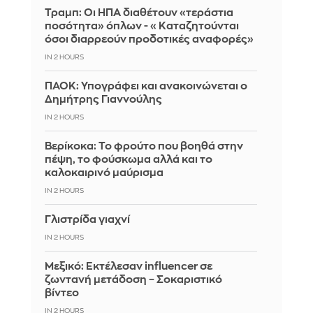
Τραμπ: Οι ΗΠΑ διαθέτουν «τεράστια
ποσότητα» όπλων - «Καταζητούνται
όσοι διαρρεούν προδοτικές αναφορές»
IN 2 HOURS
ΠΑΟΚ: Υπογράφει και ανακοινώνεται ο
Δημήτρης Γιαννούλης
IN 2 HOURS
Βερίκοκα: Το φρούτο που βοηθά στην
πέψη, το φούσκωμα αλλά και το
καλοκαιρινό μαύρισμα
IN 2 HOURS
Γλιστρίδα γιαχνί
IN 2 HOURS
Μεξικό: Εκτέλεσαν influencer σε
ζωντανή μετάδοση – Σοκαριστικό
βίντεο
IN 2 HOURS