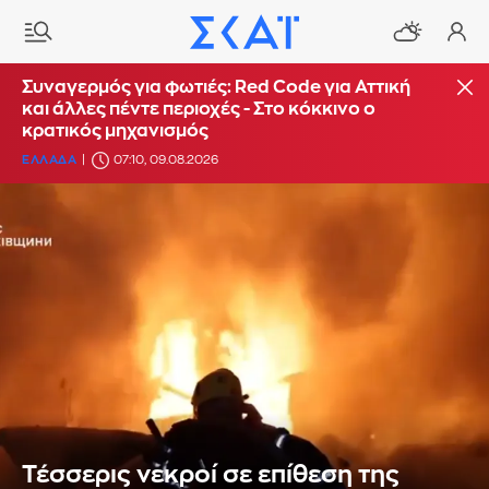
Συναγερμός για φωτιές: Red Code για Αττική
και άλλες πέντε περιοχές - Στο κόκκινο ο
κρατικός μηχανισμός
ΕΛΛΑΔΑ
07:10, 09.08.2026
Τέσσερις νεκροί σε επίθεση της