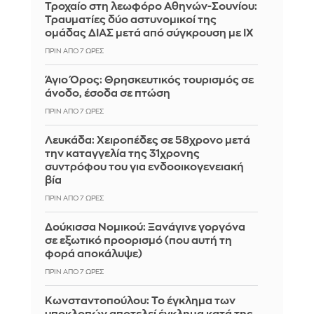
Τροχαίο στη λεωφόρο Αθηνών-Σουνίου:
Τραυματίες δύο αστυνομικοί της
ομάδας ΔΙΑΣ μετά από σύγκρουση με ΙΧ
ΠΡΙΝ ΑΠΌ 7 ΏΡΕΣ
Άγιο Όρος: Θρησκευτικός τουρισμός σε
άνοδο, έσοδα σε πτώση
ΠΡΙΝ ΑΠΌ 7 ΏΡΕΣ
Λευκάδα: Χειροπέδες σε 58χρονο μετά
την καταγγελία της 31χρονης
συντρόφου του για ενδοοικογενειακή
βία
ΠΡΙΝ ΑΠΌ 7 ΏΡΕΣ
Δούκισσα Νομικού: Ξανάγινε γοργόνα
σε εξωτικό προορισμό (που αυτή τη
φορά αποκάλυψε)
ΠΡΙΝ ΑΠΌ 7 ΏΡΕΣ
Κωνσταντοπούλου: Το έγκλημα των