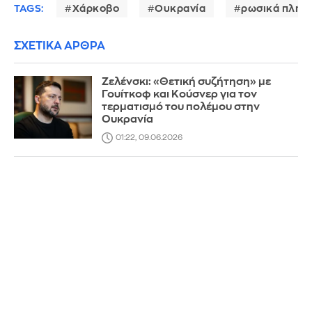
TAGS:
Χάρκοβο
Ουκρανία
ρωσικά πλήγ
ΣΧΕΤΙΚΑ ΑΡΘΡΑ
Ζελένσκι: «Θετική συζήτηση» με
Γουίτκοφ και Κούσνερ για τον
τερματισμό του πολέμου στην
Ουκρανία
01:22, 09.06.2026