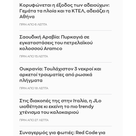
Κορυφώνεται η έξοδος των αδειούχων:
Γεμάτα τα πλοία και τα ΚΤΕΛ, αδειάζει η
Αθήνα
ΠΡΙΝ ΑΠΌ 6 ΛΕΠΤΆ
Σαουδική Αραβία: Πυρκαγιά σε
εγκαταστάσεις του πετρελαϊκού
κολοσσού Aramco
ΠΡΙΝ ΑΠΌ 15 ΛΕΠΤΆ
Ουκρανία: Τουλάχιστον 3 νεκροί και
αρκετοί τραυματίες από ρωσικά
πλήγματα
ΠΡΙΝ ΑΠΌ 18 ΛΕΠΤΆ
Στις διακοπές της στην Ιταλία, η JLo
υιοθέτησε κι εκείνη το πιο trendy
χτένισμα του καλοκαιριού
ΠΡΙΝ ΑΠΌ 27 ΛΕΠΤΆ
Συναγερμός για φωτιές: Red Code για