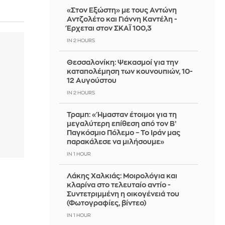
«Στον Εξώστη» με τους Αντώνη
Αντζολέτο και Γιάννη Καντέλη -
Έρχεται στον ΣΚΑΪ 100,3
IN 2 HOURS
Θεσσαλονίκη: Ψεκασμοί για την
καταπολέμηση των κουνουπιών, 10-
12 Αυγούστου
IN 2 HOURS
Τραμπ: «Ήμασταν έτοιμοι για τη
μεγαλύτερη επίθεση από τον Β’
Παγκόσμιο Πόλεμο – Το Ιράν μας
παρακάλεσε να μιλήσουμε»
IN 1 HOUR
Λάκης Χαλκιάς: Mοιρολόγια και
κλαρίνα στο τελευταίο αντίο -
Συντετριμμένη η οικογένειά του
(Φωτογραφίες, βίντεο)
IN 1 HOUR