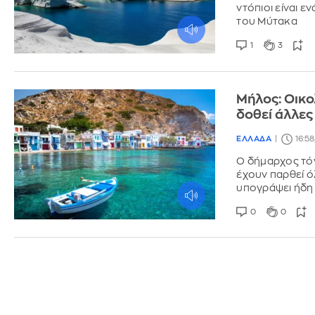
ντόπιοι είναι 
του Μύτακα
1
3
Mήλος: Οικο
δοθεί άλλες
ΕΛΛΑΔΑ
16:5
Ο δήμαρχος τόν
έχουν παρθεί ό
υπογράψει ήδη
0
0