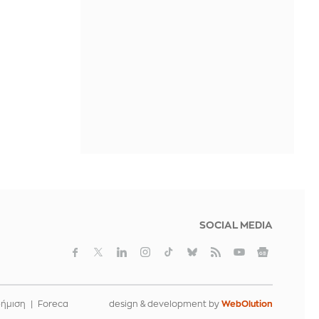
IN 1 HOUR
Νέο ρεκόρ για την Aegean με πάνω
από 2 εκατ. επιβάτες τον Ιούλιο
IN 1 HOUR
Φραντσέσκο Γκουτσίνι: Πέθανε ο
θρυλικός τραγουδοποιός που
«σημάδεψε» τη δεκαετία του ’70
IN 1 HOUR
SOCIAL MEDIA
φήμιση
Foreca
design & development by
WebOlution