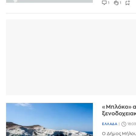
1
1
«Μπλόκο» απ
ξενοδοχεια
ΕΛΛΑΔΑ
18:03
Ο Δήμος Μήλου,