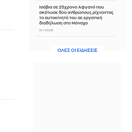
α
Ισόβια σε 25χρονο Αφγανό που
σκότωσε δύο ανθρώπους ρίχνοντας
το αυτοκίνητό του σε εργατική
διαδήλωση στο Μόναχο
IN 1 HOUR
ν
Μητσοτάκης: Η βιομηχανία στο
επίκεντρο του νέου παραγωγικού
ΟΛΕΣ ΟΙ ΕΙΔΗΣΕΙΣ
μοντέλου της χώρας
IN 1 HOUR
Γνωρίζοντας την ευρωπαϊκή ιστορία:
Περιδιαβαίνοντας την Αθήνα του
19ου αιώνα
IN 1 HOUR
Επίσημο: Παίκτης της ΑΕΚ ο Μίλαν
Βιτάλις
IN 1 HOUR
Οριοθετήθηκε η φωτιά στο Αγρίνιο -