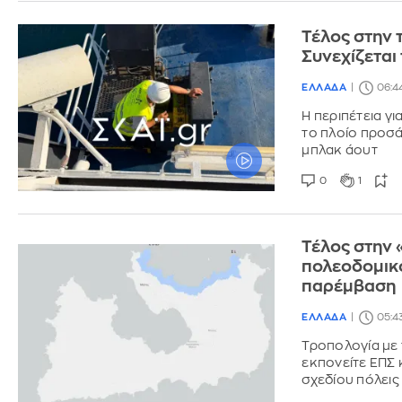
Τέλος στην 
Συνεχίζεται
ΕΛΛΑΔΑ
06:4
Η περιπέτεια γι
το πλοίο προσά
μπλακ άουτ
0
1
Τέλος στην 
πολεοδομικο
παρέμβαση
ΕΛΛΑΔΑ
05:4
Τροπολογία με 
εκπονείτε ΕΠΣ 
σχεδίου πόλεις