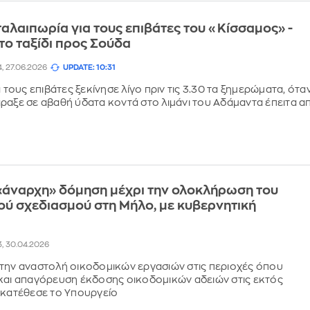
ταλαιπωρία για τους επιβάτες του «Κίσσαμος» -
 το ταξίδι προς Σούδα
4, 27.06.2026
UPDATE: 10:31
α τους επιβάτες ξεκίνησε λίγο πριν τις 3.30 τα ξημερώματα, ότα
ραξε σε αβαθή ύδατα κοντά στο λιμάνι του Αδάμαντα έπειτα α
«άναρχη» δόμηση μέχρι την ολοκλήρωση του
ύ σχεδιασμού στη Μήλο, με κυβερνητική
3, 30.04.2026
την αναστολή οικοδομικών εργασιών στις περιοχές όπου
και απαγόρευση έκδοσης οικοδομικών αδειών στις εκτός
 κατέθεσε το Υπουργείο