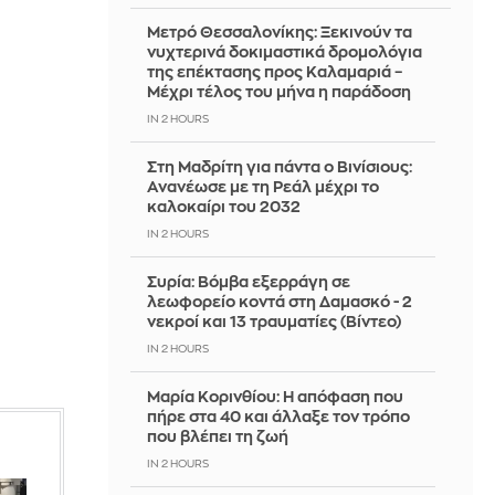
Μετρό Θεσσαλονίκης: Ξεκινούν τα
νυχτερινά δοκιμαστικά δρομολόγια
της επέκτασης προς Καλαμαριά –
Μέχρι τέλος του μήνα η παράδοση
IN 2 HOURS
Στη Μαδρίτη για πάντα ο Βινίσιους:
Ανανέωσε με τη Ρεάλ μέχρι το
καλοκαίρι του 2032
IN 2 HOURS
Συρία: Βόμβα εξερράγη σε
λεωφορείο κοντά στη Δαμασκό - 2
νεκροί και 13 τραυματίες (Βίντεο)
IN 2 HOURS
Μαρία Κορινθίου: Η απόφαση που
πήρε στα 40 και άλλαξε τον τρόπο
που βλέπει τη ζωή
IN 2 HOURS