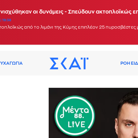
Ενισχύθηκαν οι δυνάμεις - Σπεύδουν ακτοπλοϊκώς 
: 19:38
κτοπλοϊκώς από το λιμάνι της Κύμης επιπλέον 25 πυροσβέστες
ΥΧΑΓΩΓΙΑ
ΡΟΗ ΕΙ