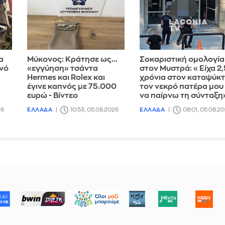
α
Μύκονος: Κράτησε ως...
Σοκαριστική ομολογία
νό
«εγγύηση» τσάντα
στον Μυστρά: «Είχα 2,
Hermes και Rolex και
χρόνια στον καταψύκ
έγινε καπνός με 75.000
τον νεκρό πατέρα μου 
ευρώ - Βίντεο
να παίρνω τη σύνταξη
26
ΕΛΛΑΔΑ
10:53, 05.08.2026
ΕΛΛΑΔΑ
08:01, 05.08.2
ΜΠΟΡΟΥΜΕ