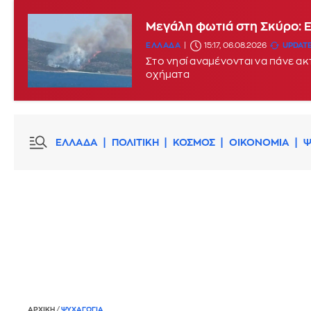
Μεγάλη φωτιά στη Σκύρο: 
ΕΛΛΑΔΑ
15:17, 06.08.2026
UPDATE
Στο νησί αναμένονται να πάνε α
οχήματα
ΕΛΛΑΔΑ
ΠΟΛΙΤΙΚΗ
ΚΟΣΜΟΣ
ΟΙΚΟΝΟΜΙΑ
Ψ
ΑΡΧΙΚΗ
/
ΨΥΧΑΓΩΓΙΑ