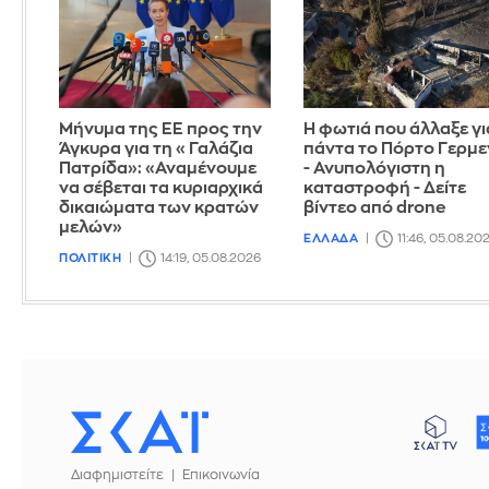
Μήνυμα της ΕΕ προς την
Η φωτιά που άλλαξε γι
Άγκυρα για τη «Γαλάζια
πάντα το Πόρτο Γερμε
Πατρίδα»: «Αναμένουμε
- Ανυπολόγιστη η
να σέβεται τα κυριαρχικά
καταστροφή - Δείτε
δικαιώματα των κρατών
βίντεο από drone
μελών»
ΕΛΛΑΔΑ
11:46, 05.08.20
ΠΟΛΙΤΙΚΗ
14:19, 05.08.2026
Διαφημιστείτε
Επικοινωνία