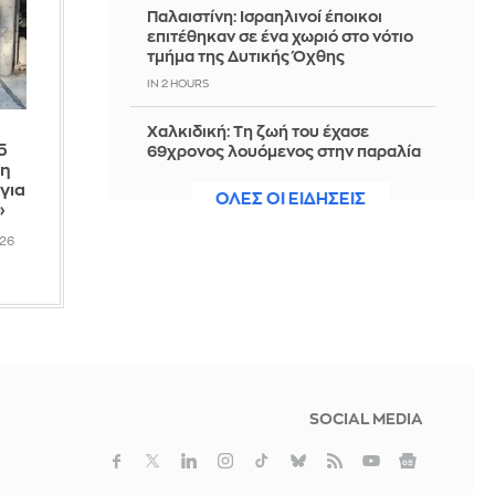
Παλαιστίνη: Ισραηλινοί έποικοι
επιτέθηκαν σε ένα χωριό στο νότιο
τμήμα της Δυτικής Όχθης
IN 2 HOURS
Χαλκιδική: Τη ζωή του έχασε
5
69χρονος λουόμενος στην παραλία
τη
της Σίβηρης
για
ΟΛΕΣ ΟΙ ΕΙΔΗΣΕΙΣ
IN 2 HOURS
»
026
Europa League: ΠΑΟΚ -Άντερλεχτ 0-
1 (α' ημίχρονο) - Παρακολουθείστε
live την εξέλιξη του αγώνα
IN 2 HOURS
Νότια Κορέα: Έρευνα της αστυνομίας
στην ποδοσφαιρική ομοσπονδία για
τη διαδικασία πρόσληψης του
SOCIAL MEDIA
προπονητή
IN 2 HOURS