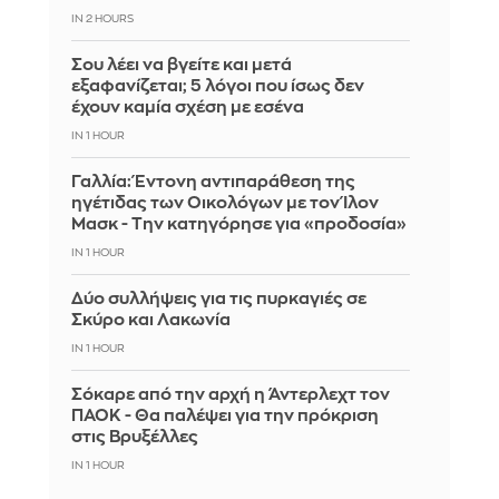
IN 2 HOURS
Σου λέει να βγείτε και μετά
εξαφανίζεται; 5 λόγοι που ίσως δεν
έχουν καμία σχέση με εσένα
IN 1 HOUR
Γαλλία: Έντονη αντιπαράθεση της
ηγέτιδας των Οικολόγων με τον Ίλον
Μασκ - Την κατηγόρησε για «προδοσία»
IN 1 HOUR
Δύο συλλήψεις για τις πυρκαγιές σε
Σκύρο και Λακωνία
IN 1 HOUR
Σόκαρε από την αρχή η Άντερλεχτ τον
ΠΑΟΚ - Θα παλέψει για την πρόκριση
στις Βρυξέλλες
IN 1 HOUR