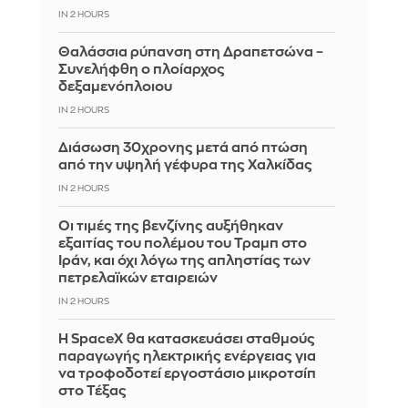
IN 2 HOURS
Θαλάσσια ρύπανση στη Δραπετσώνα –
Συνελήφθη ο πλοίαρχος
δεξαμενόπλοιου
IN 2 HOURS
Διάσωση 30χρονης μετά από πτώση
από την υψηλή γέφυρα της Χαλκίδας
IN 2 HOURS
Οι τιμές της βενζίνης αυξήθηκαν
εξαιτίας του πολέμου του Τραμπ στο
Ιράν, και όχι λόγω της απληστίας των
πετρελαϊκών εταιρειών
IN 2 HOURS
Η SpaceX θα κατασκευάσει σταθμούς
παραγωγής ηλεκτρικής ενέργειας για
να τροφοδοτεί εργοστάσιο μικροτσίπ
στο Τέξας