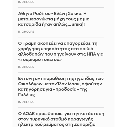
IN 2 HOURS
Αθηνά Ροδίτου - Ελένη Σακκά: Η
μεταμεσονύκτια μάχη τους με μια
κατσαρίδα ήταν απλώς... επική!
IN 2 HOURS
Ο Τραμπ σκοπεύει να απαγορεύσει τη
χορήγηση υπηκοότητας στα παιδιά
αλλοδαπών που πηγαίνουν στις ΗΠΑ για
«τουρισμό τοκετού»
IN 2 HOURS
Έντονη αντιπαράθεση της ηγέτιδας των
Οικολόγων με τον Ίλον Μασκ, αφού την
κατηγόρησε για «προδοσία» της
Γαλλίας
IN 2 HOURS
Ο ΔΟΑΕ προειδοποιεί για την κατάσταση
στον πυρηνικό σταθμό παραγωγής
ηλεκτρικού ρεύματος στη Ζαπορίζια