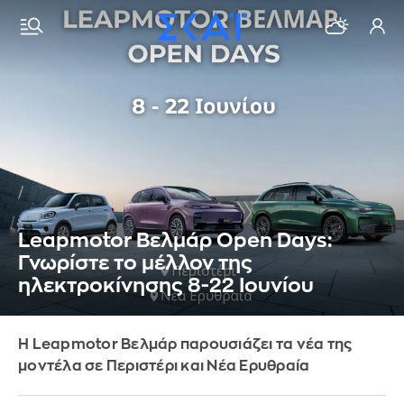
Leapmotor Βελμάρ Open Days:
Γνωρίστε το μέλλον της
ηλεκτροκίνησης 8-22 Ιουνίου
Η Leapmotor Βελμάρ παρουσιάζει τα νέα της
μοντέλα σε Περιστέρι και Νέα Ερυθραία