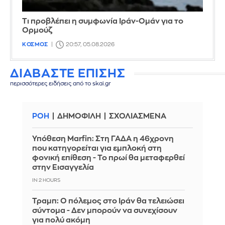
Τι προβλέπει η συμφωνία Ιράν-Ομάν για το
Ορμούζ
ΚΟΣΜΟΣ
20:57, 05.08.2026
ΔΙΑΒΑΣΤΕ ΕΠΙΣΗΣ
περισσότερες ειδήσεις από το skai.gr
ΡΟΗ
ΔΗΜΟΦΙΛΗ
ΣΧΟΛΙΑΣΜΕΝΑ
Υπόθεση Marfin: Στη ΓΑΔΑ η 46χρονη
που κατηγορείται για εμπλοκή στη
φονική επίθεση - Το πρωί θα μεταφερθεί
στην Εισαγγελία
IN 2 HOURS
Τραμπ: Ο πόλεμος στο Ιράν θα τελειώσει
σύντομα - Δεν μπορούν να συνεχίσουν
για πολύ ακόμη