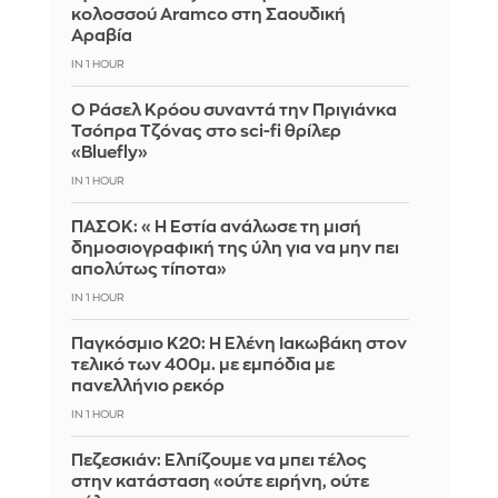
κολοσσού Aramco στη Σαουδική
Αραβία
IN 1 HOUR
Ο Ράσελ Κρόου συναντά την Πριγιάνκα
Τσόπρα Τζόνας στο sci-fi θρίλερ
«Bluefly»
IN 1 HOUR
ΠΑΣΟΚ: «Η Εστία ανάλωσε τη μισή
δημοσιογραφική της ύλη για να μην πει
απολύτως τίποτα»
IN 1 HOUR
Παγκόσμιο Κ20: Η Ελένη Ιακωβάκη στον
τελικό των 400μ. με εμπόδια με
πανελλήνιο ρεκόρ
IN 1 HOUR
Πεζεσκιάν: Ελπίζουμε να μπει τέλος
στην κατάσταση «ούτε ειρήνη, ούτε