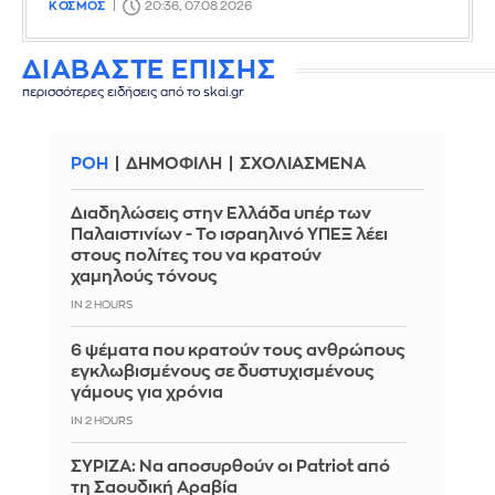
ΚΟΣΜΟΣ
20:36, 07.08.2026
ΔΙΑΒΑΣΤΕ ΕΠΙΣΗΣ
περισσότερες ειδήσεις από το skai.gr
ΡΟΗ
ΔΗΜΟΦΙΛΗ
ΣΧΟΛΙΑΣΜΕΝΑ
Διαδηλώσεις στην Ελλάδα υπέρ των
Παλαιστινίων - Το ισραηλινό ΥΠΕΞ λέει
στους πολίτες του να κρατούν
χαμηλούς τόνους
IN 2 HOURS
6 ψέματα που κρατούν τους ανθρώπους
εγκλωβισμένους σε δυστυχισμένους
γάμους για χρόνια
IN 2 HOURS
ΣΥΡΙΖΑ: Να αποσυρθούν οι Patriot από
τη Σαουδική Αραβία