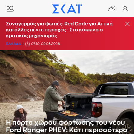
Συναγερμός για φωτιές: Red Code για Αττική
και άλλες πέντε περιοχές - Στο κόκκινο ο
κρατικός μηχανισμός
ΕΛΛΑΔΑ
07:10, 09.08.2026
Η πόρτα χώρου φόρτωσης του νέου
Ford Ranger PHEV: Κάτι περισσότερο