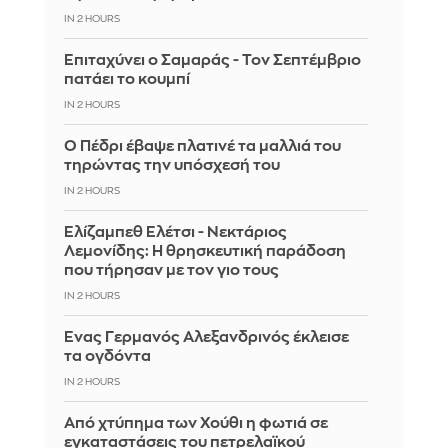
IN 2 HOURS
Επιταχύνει ο Σαμαράς - Τον Σεπτέμβριο
πατάει το κουμπί
IN 2 HOURS
Ο Πέδρι έβαψε πλατινέ τα μαλλιά του
τηρώντας την υπόσχεσή του
IN 2 HOURS
Ελίζαμπεθ Ελέτσι - Νεκτάριος
Λεμονίδης: Η θρησκευτική παράδοση
που τήρησαν με τον γιο τους
IN 2 HOURS
Ένας Γερμανός Αλεξανδρινός έκλεισε
τα ογδόντα
IN 2 HOURS
Από χτύπημα των Χούθι η φωτιά σε
εγκαταστάσεις του πετρελαϊκού