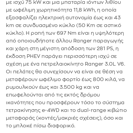
με ισχύ 75 kW και μια μπαταρία ιόντων λιθίου
με ωφέλιμη χωρητικότητα 11,8 kWh, η οποία
εξασφαλίζει ηλεκτρική αυτονομία έως και 43
km σε συνδυασμένο κύκλο (50 Km σε αστικό
κύκλο). Η ροπή των 697 Nm είναι η υψηλότερη
από οποιουδήποτε άλλου Ranger παραγωγής
και χάρη στη μέγιστη απόδοση των 281 PS, η
έκδοση PHEV παράγει περισσότερη ισχύ σε
σχέση με ένα πετρελαιοκίνητο Ranger 3.0L V6.
Οι πελάτες θα συνεχίσουν να είναι σε θέση να
μεταφέρουν ωφέλιμο φορτίο έως 800 κιλά, να
ρυμουλκούν έως και 3.500 kg και να
επωφελούνται από τις εκτός δρόμου
ικανότητες που προσφέρουν τόσο το σύστημα
τετρακίνησης e-4WD και το dual-range κιβώτιο
μεταφοράς (κοντές/μακριές σχέσεις), όσο και
το μπλοκέ πίσω διαφορικό.