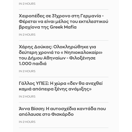
IN 2 HOURS
Χειροπέδες σε 31χρονο στη Γερμανία -
Φέρεται να είναι μέλος του εκτελεστικού
βραχίονα της Greek Mafia
IN 2 HOURS
Χάρης Δούκας: Ολοκληρώθηκε για
δεύτερη χρονιά το «Νηπιοκαλοκαίρι»
του Δήμου Αθηναίων - Φιλοξένησε
1.000 παιδιά
IN 2 HOURS
Γάλλος ΥΠΕΞ: Η χώρα «δεν θα ανεχθεί
καμιά απόπειρα ξένης ανάμιξης»
IN 2 HOURS
Άννα Βίσση: Η αυτοσχέδια καντάδα που
απόλαυσε στο Φισκάρδο
IN 2 HOURS