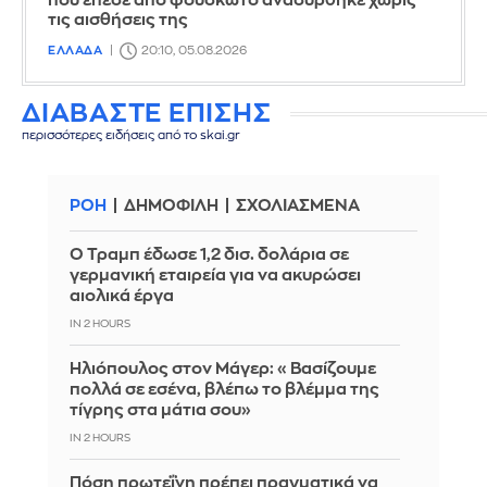
που έπεσε από φουσκωτό ανασύρθηκε χωρίς
τις αισθήσεις της
ΕΛΛΑΔΑ
20:10, 05.08.2026
ΔΙΑΒΑΣΤΕ ΕΠΙΣΗΣ
περισσότερες ειδήσεις από το skai.gr
ΡΟΗ
ΔΗΜΟΦΙΛΗ
ΣΧΟΛΙΑΣΜΕΝΑ
Ο Τραμπ έδωσε 1,2 δισ. δολάρια σε
γερμανική εταιρεία για να ακυρώσει
αιολικά έργα
IN 2 HOURS
Ηλιόπουλος στον Μάγερ: «Βασίζουμε
πολλά σε εσένα, βλέπω το βλέμμα της
τίγρης στα μάτια σου»
IN 2 HOURS
Πόση πρωτεΐνη πρέπει πραγματικά να