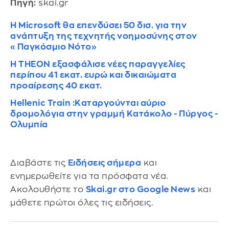
Πηγή:
skai.gr
Η Microsoft θα επενδύσει 50 δισ. για την
ανάπτυξη της τεχνητής νοημοσύνης στον
«Παγκόσμιο Νότο»
Η THEON εξασφάλισε νέες παραγγελίες
περίπου 41 εκατ. ευρώ και δικαιώματα
προαίρεσης 40 εκατ.
Hellenic Train :Καταργούνται αύριο
δρομολόγια στην γραμμή Κατάκολο - Πύργος -
Ολυμπία
Διαβάστε τις
Ειδήσεις σήμερα
και
ενημερωθείτε για τα πρόσφατα νέα.
Ακολουθήστε το
Skai.gr στο Google News
και
μάθετε πρώτοι όλες τις ειδήσεις.