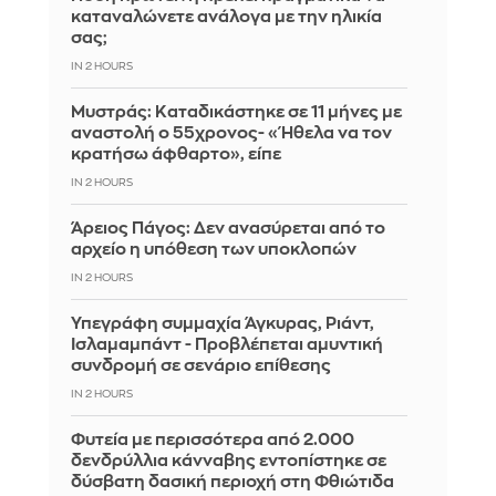
καταναλώνετε ανάλογα με την ηλικία
σας;
IN 2 HOURS
Μυστράς: Καταδικάστηκε σε 11 μήνες με
αναστολή ο 55χρονος- «Ήθελα να τον
κρατήσω άφθαρτο», είπε
IN 2 HOURS
Άρειος Πάγος: Δεν ανασύρεται από το
αρχείο η υπόθεση των υποκλοπών
IN 2 HOURS
Υπεγράφη συμμαχία Άγκυρας, Ριάντ,
Ισλαμαμπάντ - Προβλέπεται αμυντική
συνδρομή σε σενάριο επίθεσης
IN 2 HOURS
Φυτεία με περισσότερα από 2.000
δενδρύλλια κάνναβης εντοπίστηκε σε
δύσβατη δασική περιοχή στη Φθιώτιδα