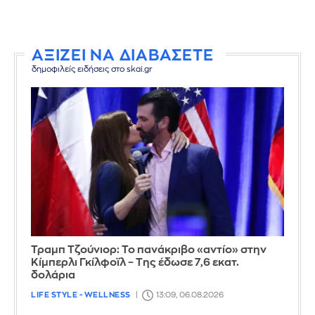
ΑΞΙΖΕΙ ΝΑ ΔΙΑΒΑΣΕΤΕ
δημοφιλείς ειδήσεις στο skai.gr
Τραμπ Τζούνιορ: Το πανάκριβο «αντίο» στην
Κίμπερλι Γκίλφοϊλ – Της έδωσε 7,6 εκατ.
δολάρια
LIFE STYLE - WELLNESS
13:09, 06.08.2026