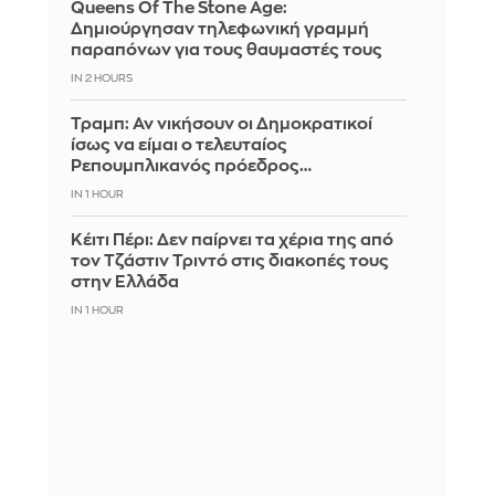
Queens Of The Stone Age:
Δημιούργησαν τηλεφωνική γραμμή
παραπόνων για τους θαυμαστές τους
IN 2 HOURS
Τραμπ: Αν νικήσουν οι Δημοκρατικοί
ίσως να είμαι ο τελευταίος
Ρεπουμπλικανός πρόεδρος…
IN 1 HOUR
Κέιτι Πέρι: Δεν παίρνει τα χέρια της από
τον Τζάστιν Τριντό στις διακοπές τους
στην Ελλάδα
IN 1 HOUR