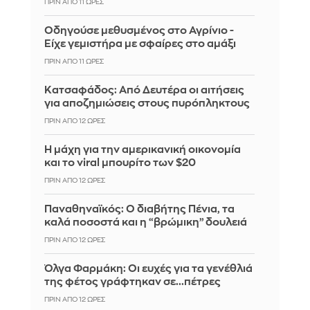
ΠΡΙΝ ΑΠΌ 11 ΏΡΕΣ
Οδηγούσε μεθυσμένος στο Αγρίνιο -
Είχε γεμιστήρα με σφαίρες στο αμάξι
ΠΡΙΝ ΑΠΌ 11 ΏΡΕΣ
Κατσαφάδος: Από Δευτέρα οι αιτήσεις
για αποζημιώσεις στους πυρόπληκτους
ΠΡΙΝ ΑΠΌ 12 ΏΡΕΣ
Η μάχη για την αμερικανική οικονομία
και το viral μπουρίτο των $20
ΠΡΙΝ ΑΠΌ 12 ΏΡΕΣ
Παναθηναϊκός: Ο διαβήτης Πένια, τα
καλά ποσοστά και η “βρώμικη” δουλειά
ΠΡΙΝ ΑΠΌ 12 ΏΡΕΣ
Όλγα Φαρμάκη: Οι ευχές για τα γενέθλιά
της φέτος γράφτηκαν σε...πέτρες
ΠΡΙΝ ΑΠΌ 12 ΏΡΕΣ