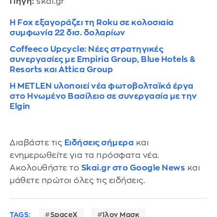
Πηγή:
skai.gr
Η Fox εξαγοράζει τη Roku σε κολοσιαία
συμφωνία 22 δισ. δολαρίων
Coffeeco Upcycle: Νέες στρατηγικές
συνεργασίες με Empiria Group, Blue Hotels &
Resorts και Attica Group
Η METLEN υλοποιεί νέα φωτοβολταϊκά έργα
στο Ηνωμένο Βασίλειο σε συνεργασία με την
Elgin
Διαβάστε τις
Ειδήσεις σήμερα
και
ενημερωθείτε για τα πρόσφατα νέα.
Ακολουθήστε το
Skai.gr στο Google News
και
μάθετε πρώτοι όλες τις ειδήσεις.
TAGS:
SpaceX
Ίλον Μασκ