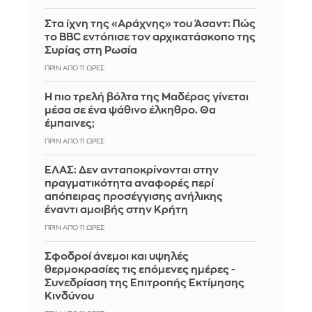
Στα ίχνη της «Αράχνης» του Άσαντ: Πώς
το BBC εντόπισε τον αρχικατάσκοπο της
Συρίας στη Ρωσία
ΠΡΙΝ ΑΠΌ 11 ΏΡΕΣ
Η πιο τρελή βόλτα της Μαδέρας γίνεται
μέσα σε ένα ψάθινο έλκηθρο. Θα
έμπαινες;
ΠΡΙΝ ΑΠΌ 11 ΏΡΕΣ
ΕΛΑΣ: Δεν ανταποκρίνονται στην
πραγματικότητα αναφορές περί
απόπειρας προσέγγισης ανήλικης
έναντι αμοιβής στην Κρήτη
ΠΡΙΝ ΑΠΌ 11 ΏΡΕΣ
Σφοδροί άνεμοι και υψηλές
θερμοκρασίες τις επόμενες ημέρες -
Συνεδρίαση της Επιτροπής Εκτίμησης
Κινδύνου