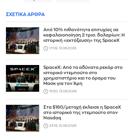
ΣΧΕΤΙΚΑ ΑΡΘΡΑ
Από 10% πιθανότητα επιτυχίας σε
κεφαλαιοποίηση 2 τρισ. δολαρίων: Η
ιστορική «εκτόξευση» της SpaceX
17:09, 13.06.2026
SpaceX: Από τα αδύνατα ρεκόρ στο
ιστορικό ντεμπούτο στο
χρηματιστήριο και το όραμα του
Μασκ για τον Άρη
15:50, 13.06.2026
Στα $160/μετοχή έκλεισε η SpaceX
στο ιστορικό της ντεμπούτο στον
Nasdaq
23:19, 12.06.2026