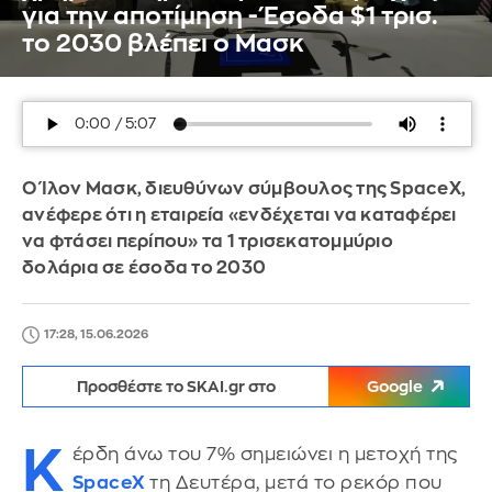
για την αποτίμηση - Έσοδα $1 τρισ.
το 2030 βλέπει ο Μασκ
Ο Ίλον Μασκ, διευθύνων σύμβουλος της SpaceX,
ανέφερε ότι η εταιρεία «ενδέχεται να καταφέρει
να φτάσει περίπου» τα 1 τρισεκατομμύριο
δολάρια σε έσοδα το 2030
17:28, 15.06.2026
Προσθέστε το SKAI.gr στο
Google
Κ
έρδη άνω του 7% σημειώνει η μετοχή της
SpaceX
τη Δευτέρα, μετά το ρεκόρ που