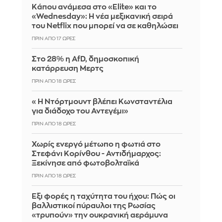
Κάπου ανάμεσα στο «Elite» και το
«Wednesday»: Η νέα μεξικανική σειρά
του Netflix που μπορεί να σε καθηλώσει
ΠΡΙΝ ΑΠΌ 17 ΏΡΕΣ
Στο 28% η AfD, δημοσκοπική
κατάρρευση Μερτς
ΠΡΙΝ ΑΠΌ 18 ΏΡΕΣ
«Η Ντόρτμουντ βλέπει Κωνσταντέλια
για διάδοχο του Αντεγέμι»
ΠΡΙΝ ΑΠΌ 18 ΏΡΕΣ
Χωρίς ενεργό μέτωπο η φωτιά στο
Στεφάνι Κορίνθου - Αντιδήμαρχος:
Ξεκίνησε από φωτοβολταϊκά
ΠΡΙΝ ΑΠΌ 18 ΏΡΕΣ
Έξι φορές η ταχύτητα του ήχου: Πώς οι
βαλλιστικοί πύραυλοι της Ρωσίας
«τρυπούν» την ουκρανική αεράμυνα