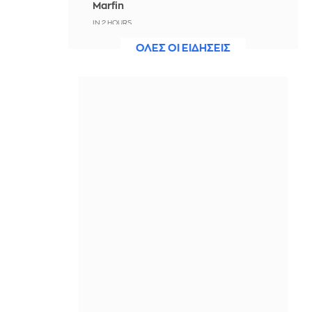
Marfin
IN 2 HOURS
ΟΛΕΣ ΟΙ ΕΙΔΗΣΕΙΣ
Tένις: Εμφατική πρεμιέρα για τη
Σάκκαρη και πρόκριση στους «32»
στο Τουρνουά του Τορόντο
IN 2 HOURS
Ερμής στον Λέοντα από 9
Αυγούστου: Για ποια ζώδια έρχονται
καλές ειδήσεις και διευκολύνονται οι
συμφωνίες;
IN 2 HOURS
Ηλεκτρική διασύνδεση Ελλάδας-
Κύπρου: «Γαλλικό κλειδί» για να
ξεπαγώσει το καλώδιο
IN 2 HOURS
UKMTO: Πλοίαρχος τάνκερ ανέφερε
εκρήξεις στο Στενό του Ορμούζ