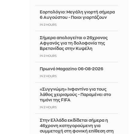
Εορτολόγιο: Μεγάλη γιορτή σήμερα
6 Αυγούστου - Ποιοι γιορτάζουν
IN 2 HOURS
Σήμερα απολογείται ο 26χρονος
Αφγανός για τη δολοφονία της
Βρετανίδας στην Κυψέλη
IN 2 HOURS
Πρωινό Magazino 06-08-2026
IN 2 HOURS
«Συγγνώμη» Ινφαντίνο για τους
λάθος χειρισμούς - Παραμένει στο
τιμόνι της FIFA
IN 2 HOURS
Στην Ελλάδα εκδίδεται σήμερα η
46χρονη κατηγορούμενη για
συμμετοχή στη φονική επίθεση στη