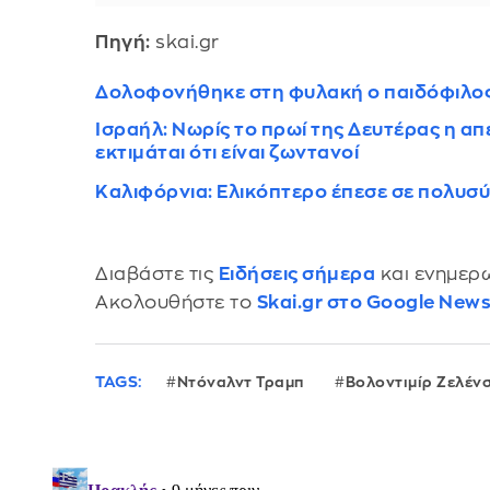
Πηγή:
skai.gr
Δολοφονήθηκε στη φυλακή ο παιδόφιλος 
Ισραήλ: Νωρίς το πρωί της Δευτέρας η απ
εκτιμάται ότι είναι ζωντανοί
Καλιφόρνια: Ελικόπτερο έπεσε σε πολυσύ
Διαβάστε τις
Ειδήσεις σήμερα
και ενημερω
Ακολουθήστε το
Skai.gr στο Google New
TAGS:
Ντόναλντ Τραμπ
Βολοντιμίρ Ζελένσ