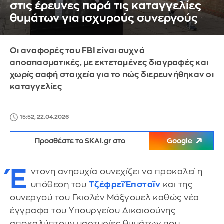
στις έρευνες παρά τις καταγγελίες
θυμάτων για ισχυρούς συνεργούς
Οι αναφορές του FBI είναι συχνά
αποσπασματικές, με εκτεταμένες διαγραφές και
χωρίς σαφή στοιχεία για το πώς διερευνήθηκαν οι
καταγγελίες
15:52, 22.04.2026
Προσθέστε το SKAI.gr στο
Google
Έ
ντονη ανησυχία συνεχίζει να προκαλεί η
υπόθεση του
Τζέφρεϊ Έπσταϊν
και της
συνεργού του Γκισλέν Μάξγουελ καθώς νέα
έγγραφα του Υπουργείου Δικαιοσύνης
αποκαλύπτουν μαρτυρίες θυμάτων που