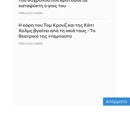
του 90χρονου που κρατούσε σε
καταψύκτη ο γιος του
ΠΡΙΝ ΑΠΌ 1 ΜΈΡΑ
Η κόρη του Τομ Κρουζ και της Κέιτι
Χολμς βγαίνει από τη σκιά τους - Το
θεατρικό της ντεμπούτο
ΠΡΙΝ ΑΠΌ 1 ΜΈΡΑ
Απόρρητο