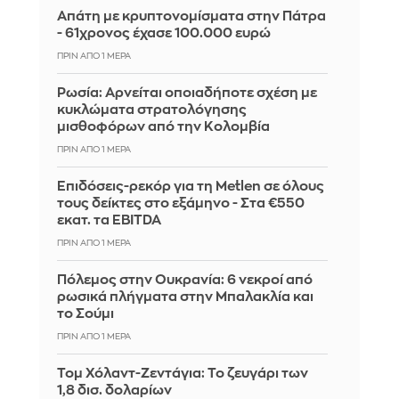
Απάτη με κρυπτονομίσματα στην Πάτρα
- 61χρονος έχασε 100.000 ευρώ
ΠΡΙΝ ΑΠΌ 1 ΜΈΡΑ
Ρωσία: Αρνείται οποιαδήποτε σχέση με
κυκλώματα στρατολόγησης
μισθοφόρων από την Κολομβία
ΠΡΙΝ ΑΠΌ 1 ΜΈΡΑ
Επιδόσεις-ρεκόρ για τη Metlen σε όλους
τους δείκτες στο εξάμηνο - Στα €550
εκατ. τα EBITDA
ΠΡΙΝ ΑΠΌ 1 ΜΈΡΑ
Πόλεμος στην Ουκρανία: 6 νεκροί από
ρωσικά πλήγματα στην Μπαλακλία και
το Σούμι
ΠΡΙΝ ΑΠΌ 1 ΜΈΡΑ
Τομ Χόλαντ-Ζεντάγια: Το ζευγάρι των
1,8 δισ. δολαρίων