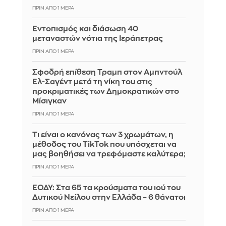
ΠΡΙΝ ΑΠΌ 1 ΜΈΡΑ
Εντοπισμός και διάσωση 40
μεταναστών νότια της Ιεράπετρας
ΠΡΙΝ ΑΠΌ 1 ΜΈΡΑ
Σφοδρή επίθεση Τραμπ στον Αμπντούλ
Ελ-Σαγέντ μετά τη νίκη του στις
προκριματικές των Δημοκρατικών στο
Μίσιγκαν
ΠΡΙΝ ΑΠΌ 1 ΜΈΡΑ
Τι είναι ο κανόνας των 3 χρωμάτων, η
μέθοδος του TikTok που υπόσχεται να
μας βοηθήσει να τρεφόμαστε καλύτερα;
ΠΡΙΝ ΑΠΌ 1 ΜΈΡΑ
ΕΟΔΥ: Στα 65 τα κρούσματα του ιού του
Δυτικού Νείλου στην Ελλάδα – 6 θάνατοι
ΠΡΙΝ ΑΠΌ 1 ΜΈΡΑ