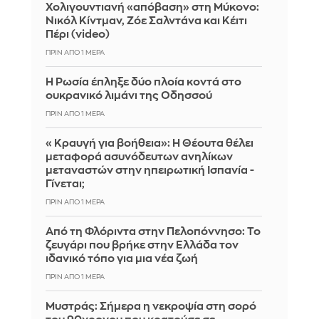
Χολιγουντιανή «απόβαση» στη Μύκονο:
Νικόλ Κίντμαν, Ζόε Σαλντάνα και Κέιτι
Πέρι (video)
ΠΡΙΝ ΑΠΌ 1 ΜΈΡΑ
Η Ρωσία έπληξε δύο πλοία κοντά στο
ουκρανικό λιμάνι της Οδησσού
ΠΡΙΝ ΑΠΌ 1 ΜΈΡΑ
«Κραυγή για βοήθεια»: Η Θέουτα θέλει
μεταφορά ασυνόδευτων ανηλίκων
μεταναστών στην ηπειρωτική Ισπανία -
Γίνεται;
ΠΡΙΝ ΑΠΌ 1 ΜΈΡΑ
Από τη Φλόριντα στην Πελοπόννησο: Το
ζευγάρι που βρήκε στην Ελλάδα τον
ιδανικό τόπο για μια νέα ζωή
ΠΡΙΝ ΑΠΌ 1 ΜΈΡΑ
Mυστράς: Σήμερα η νεκροψία στη σορό