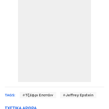
TAGS:
Τζέφρι Επστάιν
Jeffrey Epstein
ΣΧΕΤΙΚΑ ΑΡΘΡΑ