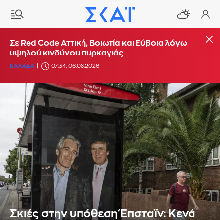
Σε Red Code Αττική, Βοιωτία και Εύβοια λόγω
υψηλού κινδύνου πυρκαγιάς
ΕΛΛΑΔΑ
07:34, 06.08.2026
Σκιές στην υπόθεση Έπσταϊν: Κενά