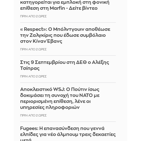
κατηγορείται για εμπλοκή στη φονική
επίθεση στη Marfin - Δείτε βίντεο
ΠΡΙΝ ΑΠΌ 2 ΏΡΕΣ
«Respect»: Ο Μπόλντγουιν αποθέωσε
την Ζαλγκίρις που έδωσε συμβόλαιο
στον Κίναν Έβανς
ΠΡΙΝ ΑΠΌ 2 ΏΡΕΣ
Στις 9 Σεπτεμβρίου στη ΔΕΘ ο Αλέξης
Τσίπρας
ΠΡΙΝ ΑΠΌ 2 ΏΡΕΣ
Αποκλειστικό WSJ: Ο Πούτιν ίσως
δοκιμάσει τη συνοχή του ΝΑΤΟ με
περιορισμένη επίθεση, λένε οι
υπηρεσίες πληροφοριών
ΠΡΙΝ ΑΠΌ 2 ΏΡΕΣ
Fugees: Η επανασύνδεση που γεννά
ελπίδες για νέο άλμπουμ τρεις δεκαετίες
μετά