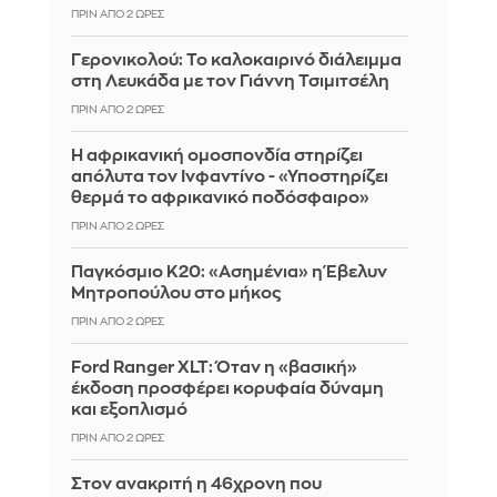
ΠΡΙΝ ΑΠΌ 2 ΏΡΕΣ
Γερονικολού: Το καλοκαιρινό διάλειμμα
στη Λευκάδα με τον Γιάννη Τσιμιτσέλη
ΠΡΙΝ ΑΠΌ 2 ΏΡΕΣ
Η αφρικανική ομοσπονδία στηρίζει
απόλυτα τον Ινφαντίνο - «Υποστηρίζει
θερμά το αφρικανικό ποδόσφαιρο»
ΠΡΙΝ ΑΠΌ 2 ΏΡΕΣ
Παγκόσμιο Κ20: «Ασημένια» η Έβελυν
Μητροπούλου στο μήκος
ΠΡΙΝ ΑΠΌ 2 ΏΡΕΣ
Ford Ranger XLT: Όταν η «βασική»
έκδοση προσφέρει κορυφαία δύναμη
και εξοπλισμό
ΠΡΙΝ ΑΠΌ 2 ΏΡΕΣ
Στον ανακριτή η 46χρονη που