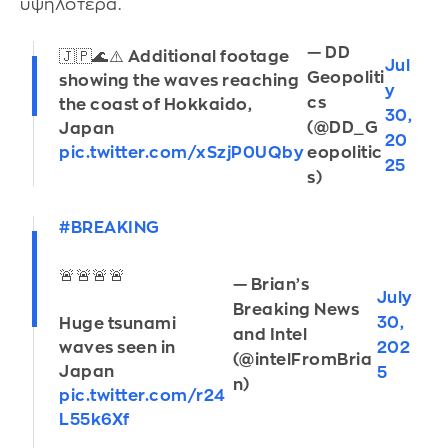
υψηλότερα.
— DD
🇯🇵🌊⚠️ Additional footage
Jul
Geopoliti
showing the waves reaching
y
cs
the coast of Hokkaido,
30,
(@DD_G
Japan
20
pic.twitter.com/xSzjP0UQby
eopolitic
25
s)
#BREAKING
🚨🚨🚨🚨
— Brian’s
July
Breaking News
30,
Huge tsunami
and Intel
202
waves seen in
(@intelFromBria
Japan
5
n)
pic.twitter.com/r24
L55k6Xf