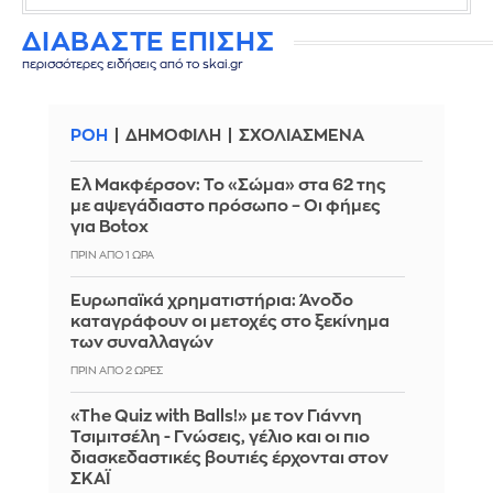
ΔΙΑΒΑΣΤΕ ΕΠΙΣΗΣ
περισσότερες ειδήσεις από το skai.gr
ΡΟΗ
ΔΗΜΟΦΙΛΗ
ΣΧΟΛΙΑΣΜΕΝΑ
Ελ Μακφέρσον: Το «Σώμα» στα 62 της
με αψεγάδιαστο πρόσωπο – Οι φήμες
για Botox
ΠΡΙΝ ΑΠΌ 1 ΏΡΑ
Ευρωπαϊκά χρηματιστήρια: Άνοδο
καταγράφουν οι μετοχές στο ξεκίνημα
των συναλλαγών
ΠΡΙΝ ΑΠΌ 2 ΏΡΕΣ
«The Quiz with Balls!» με τον Γιάννη
Τσιμιτσέλη - Γνώσεις, γέλιο και οι πιο
διασκεδαστικές βουτιές έρχονται στον
ΣΚΑΪ