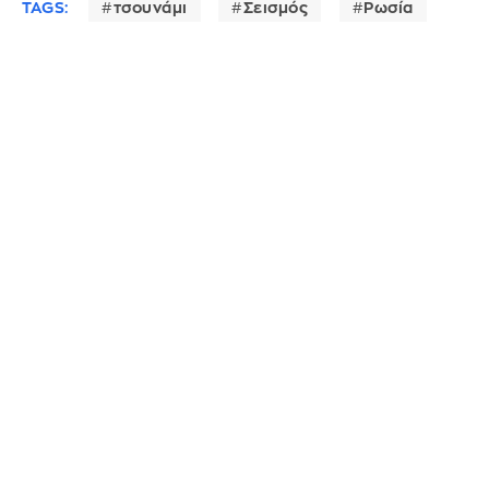
TAGS:
τσουνάμι
Σεισμός
Ρωσία