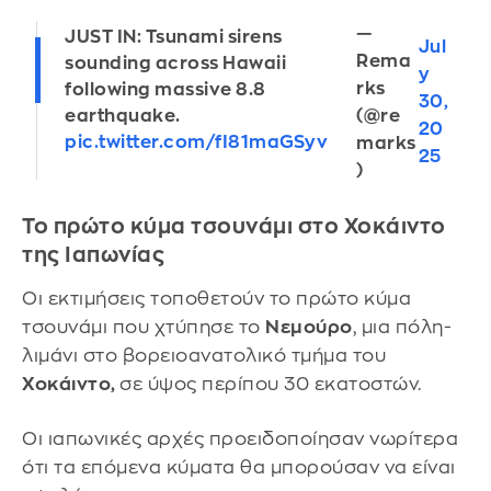
—
JUST IN: Tsunami sirens
Jul
Rema
sounding across Hawaii
y
rks
following massive 8.8
30,
(@re
earthquake.
20
pic.twitter.com/fI81maGSyv
marks
25
)
Το πρώτο κύμα τσουνάμι στο Χοκάιντο
της Ιαπωνίας
Οι εκτιμήσεις τοποθετούν το πρώτο κύμα
τσουνάμι που χτύπησε το
Νεμούρο
, μια πόλη-
λιμάνι στο βορειοανατολικό τμήμα του
Χοκάιντο,
σε ύψος περίπου 30 εκατοστών.
Οι ιαπωνικές αρχές προειδοποίησαν νωρίτερα
ότι τα επόμενα κύματα θα μπορούσαν να είναι