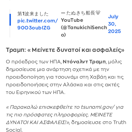
— たぬきち船長🐻
第1波来ました
July
YouTube
pic.twitter.com/
30,
(@TanukichiSench
90O3oubIZG
2025
o)
Τραμπ: «Μείνετε δυνατοί και ασφαλείς»
Ο πρόεδρος των ΗΠΑ,
Ντόναλντ Τραμπ
, μόλις
δημοσίευσε μια ανάρτηση σχετικά με την
προειδοποίηση για τσουνάμι στη Χαβάη και τις
προειδοποιήσεις στην Αλάσκα και στις ακτές
του Ειρηνικού των ΗΠΑ.
«Παρακαλώ επισκεφθείτε το tsunami.gov/ για
τις πιο πρόσφατες πληροφορίες. ΜΕΙΝΕΤΕ
ΔΥΝΑΤΟΙ ΚΑΙ ΑΣΦΑΛΕΙΣ!»,
δημοσίευσε στο Truth
Social.