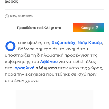
χώρας
17:24, 05.12.2025
Προσθέστε το SKAI.gr στο
Google
Ο
επικεφαλής της
Χεζμπολάχ
,
Ναΐμ Κασέμ
,
δήλωσε σήμερα ότι το κίνημά του
υποστηρίζει τη διπλωματική προσέγγιση της
κυβέρνησης του
Λιβάνου
για να τεθεί τέλος
στα
ισραηλινά
πλήγματα
στον νότο της χώρας,
παρά την εκεχειρία που τέθηκε σε ισχύ πριν
από έναν χρόνο.