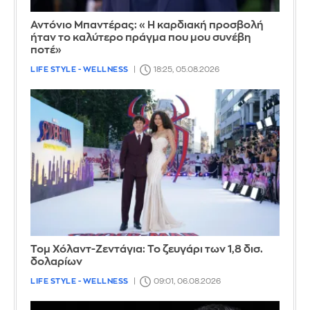
Αντόνιο Μπαντέρας: «Η καρδιακή προσβολή
ήταν το καλύτερο πράγμα που μου συνέβη
ποτέ»
LIFE STYLE - WELLNESS
18:25, 05.08.2026
Τομ Χόλαντ-Ζεντάγια: Το ζευγάρι των 1,8 δισ.
δολαρίων
LIFE STYLE - WELLNESS
09:01, 06.08.2026