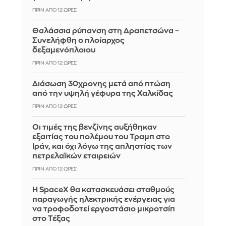
ΠΡΙΝ ΑΠΌ 12 ΏΡΕΣ
Θαλάσσια ρύπανση στη Δραπετσώνα –
Συνελήφθη ο πλοίαρχος
δεξαμενόπλοιου
ΠΡΙΝ ΑΠΌ 12 ΏΡΕΣ
Διάσωση 30χρονης μετά από πτώση
από την υψηλή γέφυρα της Χαλκίδας
ΠΡΙΝ ΑΠΌ 12 ΏΡΕΣ
Οι τιμές της βενζίνης αυξήθηκαν
εξαιτίας του πολέμου του Τραμπ στο
Ιράν, και όχι λόγω της απληστίας των
πετρελαϊκών εταιρειών
ΠΡΙΝ ΑΠΌ 12 ΏΡΕΣ
Η SpaceX θα κατασκευάσει σταθμούς
παραγωγής ηλεκτρικής ενέργειας για
να τροφοδοτεί εργοστάσιο μικροτσίπ
στο Τέξας