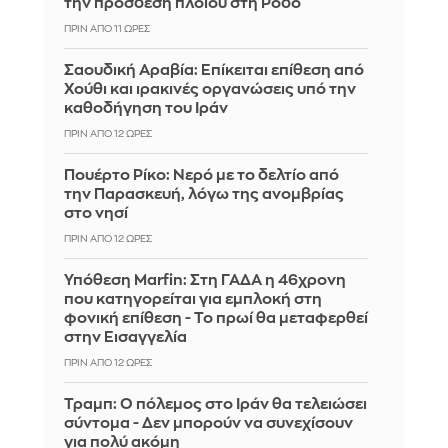
την πρόσδεση πλοίου στη Ρόδο
ΠΡΙΝ ΑΠΌ 11 ΏΡΕΣ
Σαουδική Αραβία: Επίκειται επίθεση από
Χούθι και ιρακινές οργανώσεις υπό την
καθοδήγηση του Ιράν
ΠΡΙΝ ΑΠΌ 12 ΏΡΕΣ
Πουέρτο Ρίκο: Νερό με το δελτίο από
την Παρασκευή, λόγω της ανομβρίας
στο νησί
ΠΡΙΝ ΑΠΌ 12 ΏΡΕΣ
Υπόθεση Marfin: Στη ΓΑΔΑ η 46χρονη
που κατηγορείται για εμπλοκή στη
φονική επίθεση - Το πρωί θα μεταφερθεί
στην Εισαγγελία
ΠΡΙΝ ΑΠΌ 12 ΏΡΕΣ
Τραμπ: Ο πόλεμος στο Ιράν θα τελειώσει
σύντομα - Δεν μπορούν να συνεχίσουν
για πολύ ακόμη