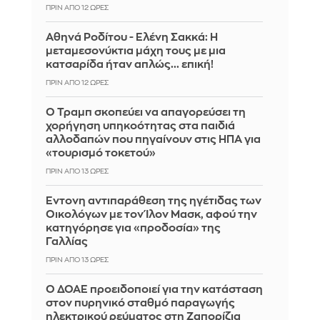
ΠΡΙΝ ΑΠΌ 12 ΏΡΕΣ
Αθηνά Ροδίτου - Ελένη Σακκά: Η
μεταμεσονύκτια μάχη τους με μια
κατσαρίδα ήταν απλώς... επική!
ΠΡΙΝ ΑΠΌ 12 ΏΡΕΣ
Ο Τραμπ σκοπεύει να απαγορεύσει τη
χορήγηση υπηκοότητας στα παιδιά
αλλοδαπών που πηγαίνουν στις ΗΠΑ για
«τουρισμό τοκετού»
ΠΡΙΝ ΑΠΌ 13 ΏΡΕΣ
Έντονη αντιπαράθεση της ηγέτιδας των
Οικολόγων με τον Ίλον Μασκ, αφού την
κατηγόρησε για «προδοσία» της
Γαλλίας
ΠΡΙΝ ΑΠΌ 13 ΏΡΕΣ
Ο ΔΟΑΕ προειδοποιεί για την κατάσταση
στον πυρηνικό σταθμό παραγωγής
ηλεκτρικού ρεύματος στη Ζαπορίζια