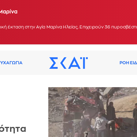
 Μαρίνα
οχή Κολυμπάδα στη Σκύρο - Ενισχύθηκαν οι δυνάμε
 17:10
κή έκταση στην Αγία Μαρίνα Ηλείας. Επιχειρούν 36 πυροσβέστε
ΥΧΑΓΩΓΙΑ
ΡΟΗ ΕΙ
ιότητα