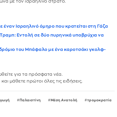
φωνα με τον ισραηλινό στρατό.
ε έναν Ισραηλινό όμηρο που κρατείται στη Γάζα
 Τραμπ: Eντολή σε δύο πυρηνικά υποβρύχια να
δρόμιο του Μπάφαλο με ένα καροτσάκι γκολφ-
θείτε για τα πρόσφατα νέα.
s
και μάθετε πρώτοι όλες τις ειδήσεις.
γωγή
Παλαιστίνη
Μέση Ανατολή
τρομοκρατία