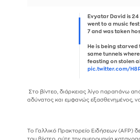
Evyatar David is 24
went to a music fes
7 and was taken ho
He is being starved 
same tunnels where 
feasting on stolen a
pic.twitter.com/H8
Στο βίντεο, διάρκειας λίγο παραπάνω από
αδύνατος και εμφανώς εξασθενημένος, να 
Το Γαλλικό Πρακτορείο Ειδήσεων (AFP) δε
του βίντεο, ούτε την ημερομηνία καταγρα