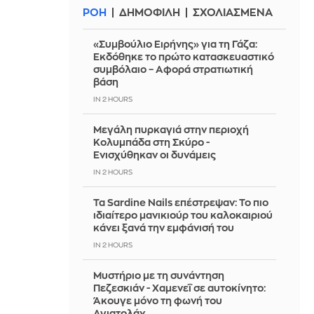
ΡΟΗ
ΔΗΜΟΦΙΛΗ
ΣΧΟΛΙΑΣΜΕΝΑ
«Συμβούλιο Ειρήνης» για τη Γάζα:
Εκδόθηκε το πρώτο κατασκευαστικό
συμβόλαιο – Αφορά στρατιωτική
βάση
IN 2 HOURS
Μεγάλη πυρκαγιά στην περιοχή
Κολυμπάδα στη Σκύρο -
Ενισχύθηκαν οι δυνάμεις
IN 2 HOURS
Τα Sardine Nails επέστρεψαν: Το πιο
ιδιαίτερο μανικιούρ του καλοκαιριού
κάνει ξανά την εμφάνισή του
IN 2 HOURS
Μυστήριο με τη συνάντηση
Πεζεσκιάν - Χαμενεΐ σε αυτοκίνητο:
Άκουγε μόνο τη φωνή του
Αγιατολάχ