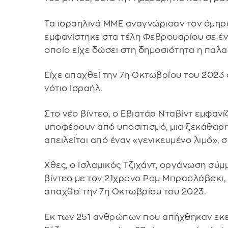
Τα ισραηλινά ΜΜΕ αναγνώρισαν τον όμηρο 
εμφανίστηκε στα τέλη Φεβρουαρίου σε έν
οποίο είχε δώσει στη δημοσιότητα η παλα
Είχε απαχθεί την 7η Οκτωβρίου του 2023 
νότιο Ισραήλ.
Στο νέο βίντεο, ο Εβιατάρ Νταβίντ εμφανί
υποφέρουν από υποσιτισμό, μια ξεκάθαρη
απειλείται από έναν «γενικευμένο λιμό»,
Χθες, ο Ισλαμικός Τζιχάντ, οργάνωση σύ
βίντεο με τον 21χρονο Ρομ Μπρασλάβσκι, 
απαχθεί την 7η Οκτωβρίου του 2023.
Εκ των 251 ανθρώπων που απήχθηκαν εκε