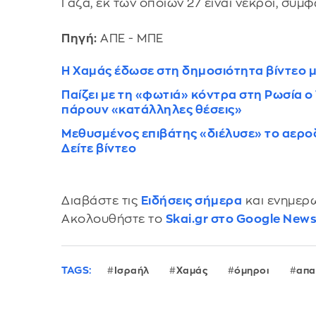
Γάζα, εκ των οποίων 27 είναι νεκροί, σύμ
Πηγή:
ΑΠΕ - ΜΠΕ
Η Χαμάς έδωσε στη δημοσιότητα βίντεο μ
Παίζει με τη «φωτιά» κόντρα στη Ρωσία ο
πάρουν «κατάλληλες θέσεις»
Μεθυσμένος επιβάτης «διέλυσε» το αερο
Δείτε βίντεο
Διαβάστε τις
Ειδήσεις σήμερα
και ενημερω
Ακολουθήστε το
Skai.gr στο Google New
TAGS:
Ισραήλ
Χαμάς
όμηροι
απα