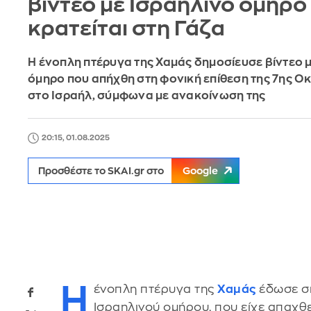
βίντεο με Ισραηλινό όμηρο
κρατείται στη Γάζα
Η ένοπλη πτέρυγα της Χαμάς δημοσίευσε βίντεο 
όμηρο που απήχθη στη φονική επίθεση της 7ης Ο
στο Ισραήλ, σύμφωνα με ανακοίνωση της
20:15, 01.08.2025
Προσθέστε το SKAI.gr στο
Google
Η
ένοπλη πτέρυγα της
Χαμάς
έδωσε σή
Ισραηλινού ομήρου, που είχε απαχθε