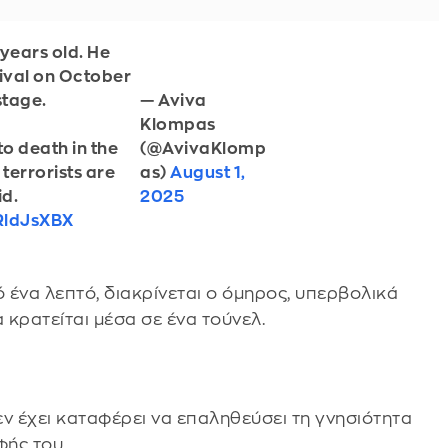
 years old. He
tival on October
— Aviva
stage.
Klompas
(@AvivaKlomp
to death in the
as)
August 1,
terrorists are
2025
id.
RldJsXBX
 ένα λεπτό, διακρίνεται ο όμηρος, υπερβολικά
κρατείται μέσα σε ένα τούνελ.
ν έχει καταφέρει να επαληθεύσει τη γνησιότητα
φής του.