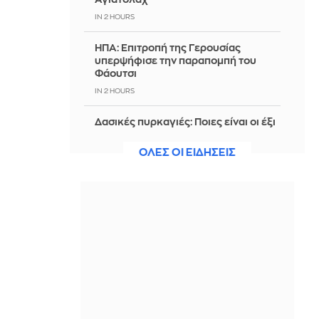
IN 2 HOURS
ΗΠΑ: Επιτροπή της Γερουσίας
υπερψήφισε την παραπομπή του
Φάουτσι
IN 2 HOURS
Δασικές πυρκαγιές: Ποιες είναι οι έξι
πιο επικίνδυνες εβδομάδες του
έτους - Δείτε τον πίνακα
ΟΛΕΣ ΟΙ ΕΙΔΗΣΕΙΣ
IN 2 HOURS
ΟΠΕΚΑ: Αύριο η δεύτερη πληρωμή
των δικαιούχων του Λογαριασμού
Αγροτικής Εστίας
IN 2 HOURS
«Πρόταση δανεισμού του
Ολυμπιακού στην Πόρτο για τον
Μόουρα»
IN 2 HOURS