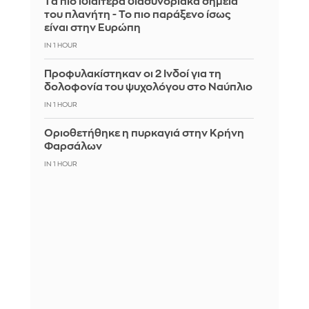
Tα πιο ιδιαίτερα διασυνοριακά σημεία
του πλανήτη - Το πιο παράξενο ίσως
είναι στην Ευρώπη
IN 1 HOUR
Προφυλακίστηκαν οι 2 Ινδοί για τη
δολοφονία του ψυχολόγου στο Ναύπλιο
IN 1 HOUR
Οριοθετήθηκε η πυρκαγιά στην Κρήνη
Φαρσάλων
IN 1 HOUR