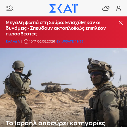
Μεγάλη φωτιά στη Σκύρο: Ενισχύθηκαν οι
δυνάμεις - Σπεύδουν ακτοπλοϊκώς επιπλέον
πυροσβέστες
ΕΛΛΑΔΑ
15:17, 06.08.2026
UPDATE: 19:38
Το Ισραήλ αποσύρει κατηγορίες