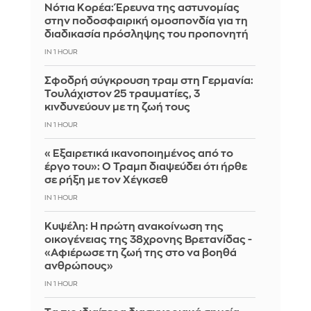
Νότια Κορέα: Έρευνα της αστυνομίας
στην ποδοσφαιρική ομοσπονδία για τη
διαδικασία πρόσληψης του προπονητή
IN 1 HOUR
Σφοδρή σύγκρουση τραμ στη Γερμανία:
Τουλάχιστον 25 τραυματίες, 3
κινδυνεύουν με τη ζωή τους
IN 1 HOUR
«Εξαιρετικά ικανοποιημένος από το
έργο του»: Ο Τραμπ διαψεύδει ότι ήρθε
σε ρήξη με τον Χέγκσεθ
IN 1 HOUR
Κυψέλη: Η πρώτη ανακοίνωση της
οικογένειας της 38χρονης Βρετανίδας -
«Αφιέρωσε τη ζωή της στο να βοηθά
ανθρώπους»
IN 1 HOUR