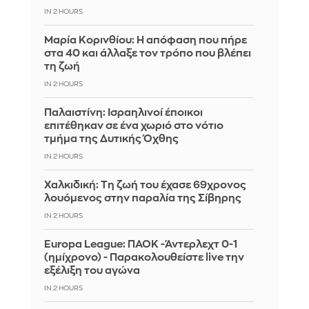
IN 2 HOURS
Μαρία Κορινθίου: Η απόφαση που πήρε
στα 40 και άλλαξε τον τρόπο που βλέπει
τη ζωή
IN 2 HOURS
Παλαιστίνη: Ισραηλινοί έποικοι
επιτέθηκαν σε ένα χωριό στο νότιο
τμήμα της Δυτικής Όχθης
IN 2 HOURS
Χαλκιδική: Τη ζωή του έχασε 69χρονος
λουόμενος στην παραλία της Σίβηρης
IN 2 HOURS
Europa League: ΠΑΟΚ -Άντερλεχτ 0-1
(ημίχρονο) - Παρακολουθείστε live την
εξέλιξη του αγώνα
IN 2 HOURS