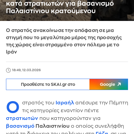
κατά στρατιωτών για βασανισμό
Παλαιστίνιου κρατούμενου
Ο στρατός ανακοίνωσε την απόφαση σε μια
στιγμή που το μεγαλύτερο μέρος της προσοχής
της χώρας είναι στραμμένο στον πόλεμο με το
Ιράν
18:49, 12.03.2026
Προσθέστε το SKAI.gr στο
Google
Ο
στρατός του
Ισραήλ
απέσυρε την Πέμπτη
τις κατηγορίες εναντίον πέντε
στρατιωτών
που κατηγορούνταν για
βασανισμό
Παλαιστινίου
ο οποίος συνελήφθη
κατά τη διάρκεια του πολέμου στη
Γάζα
, σε μια