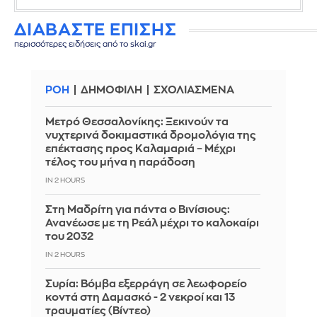
ΔΙΑΒΑΣΤΕ ΕΠΙΣΗΣ
περισσότερες ειδήσεις από το skai.gr
ΡΟΗ
ΔΗΜΟΦΙΛΗ
ΣΧΟΛΙΑΣΜΕΝΑ
Μετρό Θεσσαλονίκης: Ξεκινούν τα
νυχτερινά δοκιμαστικά δρομολόγια της
επέκτασης προς Καλαμαριά – Μέχρι
τέλος του μήνα η παράδοση
IN 2 HOURS
Στη Μαδρίτη για πάντα ο Βινίσιους:
Ανανέωσε με τη Ρεάλ μέχρι το καλοκαίρι
του 2032
IN 2 HOURS
Συρία: Βόμβα εξερράγη σε λεωφορείο
κοντά στη Δαμασκό - 2 νεκροί και 13
τραυματίες (Βίντεο)