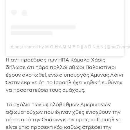
A post shared by M O H A M M E D || A D N A N (@mo7amm
Η αντιπρόεδρος των ΗΠΑ Κάμαλα Χάρις
δήλωσε ότι πάρα πολλοί αθώοι Παλαιστίνιοι
έχουν σκοτωθεί, ενώ ο υπουργός Άμυνας Λόιντ
Όστιν έκρινε ότι το Ισραήλ έχει «ηθική ευθύνη»
να προστατεύσει τους αμάχους.
Τα σχόλια των υψηλόβαθμων Αμερικανών
αξιωματούχων που έγιναν χθες ενισχύουν την
πίεση από την Ουάσινγκτον προς το Ισραήλ να
είναι «πιο προσεκτικό» καθώς στρέφει την