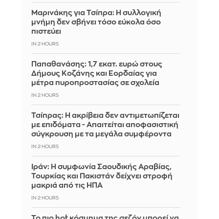
Μαρινάκης για Τσίπρα: Η συλλογική
μνήμη δεν σβήνει τόσο εύκολα όσο
πιστεύει
IN 2 HOURS
Παπαθανάσης: 1,7 εκατ. ευρώ στους
Δήμους Κοζάνης και Εορδαίας για
μέτρα πυροπροστασίας σε σχολεία
IN 2 HOURS
Τσίπρας: Η ακρίβεια δεν αντιμετωπίζεται
με επιδόματα - Απαιτείται αποφασιστική
σύγκρουση με τα μεγάλα συμφέροντα
IN 2 HOURS
Ιράν: Η συμφωνία Σαουδικής Αραβίας,
Τουρκίας και Πακιστάν δείχνει στροφή
μακριά από τις ΗΠΑ
IN 2 HOURS
Το πιο hot κόσμημα της σεζόν μπορεί να