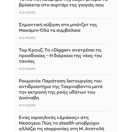
βρίσκεται στο συρτάρι της γιαγιάς σου
IN 2 HOURS
Σημαντική αύξηση στο μπάτζετ της
Μακάμπι-Όλα τα συμβόλαια
IN 2 HOURS
Τομ Κρουζ: Το «Digger» ανατρέπει τις
προσδοκίες – Η διάρκεια της νέας του
ταινίας
IN 2 HOURS
Ρουμανία: Παράταση λειτουργίας του
αντιδραστήρα της Τσερναβόντα μετά
την εκτροπή της ροής υδάτων του
Δούναβη
IN 2 HOURS
Ένας ισραηλινός «Δράκος» στη
Μεσόγειο: Πώς το stealth υποβρύχιο
αλλάζει τις ισορροπίες στη Μ. Ανατολή