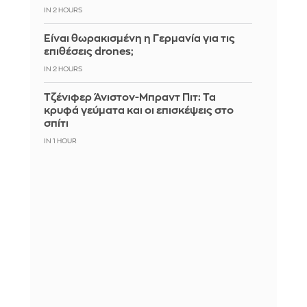
IN 2 HOURS
Είναι θωρακισμένη η Γερμανία για τις
επιθέσεις drones;
IN 2 HOURS
Τζένιφερ Άνιστον-Μπραντ Πιτ: Τα
κρυφά γεύματα και οι επισκέψεις στο
σπίτι
IN 1 HOUR