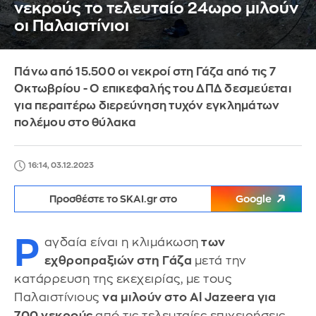
νεκρούς το τελευταίο 24ωρο μιλούν
οι Παλαιστίνιοι
Πάνω από 15.500 οι νεκροί στη Γάζα από τις 7
Οκτωβρίου - Ο επικεφαλής του ΔΠΔ δεσμεύεται
για περαιτέρω διερεύνηση τυχόν εγκλημάτων
πολέμου στο θύλακα
16:14, 03.12.2023
Προσθέστε το SKAI.gr στο
Google
Ρ
αγδαία είναι η κλιμάκωση
των
εχθροπραξιών στη Γάζα
μετά την
κατάρρευση της εκεχειρίας, με τους
Παλαιστίνιους
να μιλούν στο Al Jazeera για
700 νεκρούς
από τις τελευταίες επιχειρήσεις