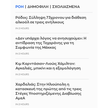
ΡΟΗ
ΔΗΜΟΦΙΛΗ
ΣΧΟΛΙΑΣΜΕΝΑ
Ρόδος: Σύλληψη 73χρονου για διάθεση
αλκοόλ σε τρεις ανήλικους
IN 2 HOURS
«Δεν υπάρχει λόγος να ανησυχούμε»: Η
αντίδραση της Τεχεράνης για τη
Συμφωνία της Μέκκας
IN 2 HOURS
Κιμ Καρντάσιαν-Λιούις Χάμιλτον:
Αγκαλιές, μπικίνι και η εξομολόγηση
IN 2 HOURS
Χαρδαλιάς: Στην Ηλιούπολη η
κατασκευή της πρώτης από τις τρεις
Στέγες Υποστηριζόμενης Διαβίωσης
ΑμεΑ
IN 2 HOURS