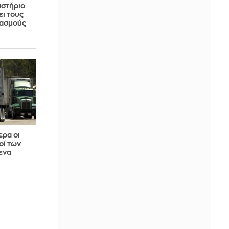
αστήριο
ει τους
δασμούς
ερα οι
οί των
ενα