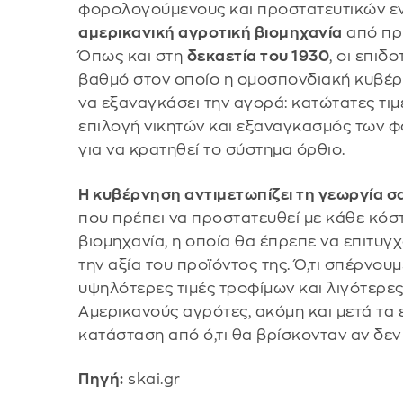
φορολογούμενους και προστατευτικών εν
αμερικανική αγροτική βιομηχανία
από πρι
Όπως και στη
δεκαετία του 1930
, οι επιδ
βαθμό στον οποίο η ομοσπονδιακή κυβέρν
να εξαναγκάσει την αγορά: κατώτατες τιμ
επιλογή νικητών και εξαναγκασμός των
για να κρατηθεί το σύστημα όρθιο.
Η κυβέρνηση αντιμετωπίζει τη γεωργία σ
που πρέπει να προστατευθεί με κάθε κόστ
βιομηχανία, η οποία θα έπρεπε να επιτυγ
την αξία του προϊόντος της. Ό,τι σπέρνουμ
υψηλότερες τιμές τροφίμων και λιγότερε
Αμερικανούς αγρότες, ακόμη και μετά τα 
κατάσταση από ό,τι θα βρίσκονταν αν δεν 
Πηγή:
skai.gr