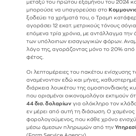
μεταξύ του πρώτου εξαμήνου του 2024 και
μπορούσε να υπαγορεύσει στο
Κομμουνισ
ξοδεύει τα χρήματά του, ο Τραμπ κατάφερ
αγοράσει 12 εκατ. μετρικούς τόνους σόγιας
επόμενα τρία χρόνια, με αντάλλαγμα την
των υπόλοιπων εισαγωγικών φόρων. Αναμε
λόγο της, αγοράζοντας μόνο το 20% από 
φέτος.
Οι λεπτομέρειες του πακέτου ενίσχυσης τ
αναμένονταν εδώ και μήνες, καθυστερημ
διάρκεια λουκέτου της ομοσπονδιακής κυ
που ορισμένοι οικονομολόγοι εκτιμούν ότι
44 δισ. δολαρίων
για ολόκληρο τον κλάδο
εν μέρει από αυτή τη διάσωση. Ο χαμένος
φορολογούμενος, που κάθε χρόνο ενισχύε
μέσω άμεσων πληρωμών από την
Υπηρεσ
(Farm Service Agency).