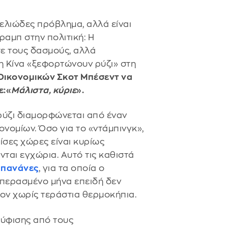
μελιώδες πρόβλημα, αλλά είναι
ραμπ στην πολιτική: Η
ε τους δασμούς, αλλά
 η Κίνα «ξεφορτώνουν ρύζι» στη
Οικονομικών Σκοτ Μπέσεντ να
ε:«
Μάλιστα, κύριε
».
 ρύζι διαμορφώνεται από έναν
νομίων. Όσο για το «ντάμπινγκ»,
ίσες χώρες είναι κυρίως
νται εγχώρια. Αυτό τις καθιστά
 μπανάνες
, για τα οποία ο
περασμένο μήνα επειδή δεν
ον χωρίς τεράστια θερμοκήπια.
ύφισης από τους