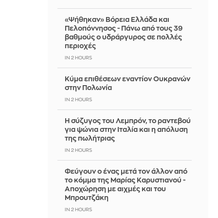
«Ψήθηκαν» Βόρεια Ελλάδα και
Πελοπόννησος - Πάνω από τους 39
βαθμούς ο υδράργυρος σε πολλές
περιοχές
IN 2 HOURS
Κύμα επιθέσεων εναντίον Ουκρανών
στην Πολωνία
IN 2 HOURS
Η σύζυγος του Λεμπρόν, το ραντεβού
για ψώνια στην Ιταλία και η απόλυση
της πωλήτριας
IN 2 HOURS
Φεύγουν ο ένας μετά τον άλλον από
το κόμμα της Μαρίας Καρυστιανού -
Αποχώρηση με αιχμές και του
Μπρουτζάκη
IN 2 HOURS