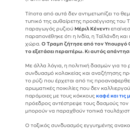
Τίποτα από αυτά δεν αντιμετωπίζει το θε
τυπικό της αυθαίρετης προσέγγισης του Τ
παραγωγός ρυζιού
Μέριλ Κένεντι
επαίνεσ
παραπονέθηκε ότι η Ινδία, η Ταϊλάνδη και
χώρα.
Ο Τραμπ ζήτησε από τον Υπουργό 
το εξετάσει περαιτέρω. Κι αυτός απάντησ
Με άλλα λόγια, η πολιτική δασμών για το
συνδυασμό κολακείας και αναζήτησης προ
το ρύζι που έρχεται από τις προαναφερθε
αρωματικές ποικιλίες που δεν καλλιεργού
παρόμοιες με τους κόκκους
καφέ και τις
πρόεδρος αντέστρεψε τους δασμούς τον 
μπορούν να παραχθούν τοπικά τουλάχιστ
Ο τοξικός συνδυασμός εγγυημένης ανακο