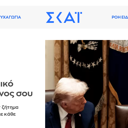
ΥΧΑΓΩΓΙΑ
ΡΟΗ ΕΙ
ικό
νος σου
ν ζήτημα
με κάθε