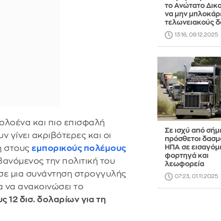
το Ανώτατο Δικ
να μην μπλοκάρ
τελωνειακούς 
13:16, 09.12.2025
 ολοένα και πιο επισφαλή
Σε ισχύ από σήμ
ν γίνει ακριβότερες και οι
πρόσθετοι δασμ
ΗΠΑ σε εισαγόμ
η στους
εμπορικούς πολέμους
φορτηγά και
ανόμενος την πολιτική του
λεωφορεία
σε μια συνάντηση στρογγυλής
07:23, 01.11.2025
ια να ανακοινώσει το
 12 δισ. δολαρίων για τη