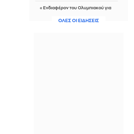
«Ενδιαφέρον του Ολυμπιακού για
τον αριστερό μπακ της Σασουόλο,
Τζος Ντόιγκ»
ΟΛΕΣ ΟΙ ΕΙΔΗΣΕΙΣ
IN 2 HOURS
Τι είναι το daycap; Η νέα συνήθεια
της Gen Z στο αλκοόλ
IN 2 HOURS
«Αγνώριστος» ο 74χρονος Τζον
Γκούντμαν: Προκάλεσε σοκ στους
θαυμαστές του με την απώλεια 90
κιλών
IN 2 HOURS
ΕΛΓΕΚΑ: Προληπτική ανάκληση
προϊόντος μαρμελάδας
IN 2 HOURS
Λίλα Μπακλέση: Η πρώτη της
φωτογραφία από το μαιευτήριο ήταν