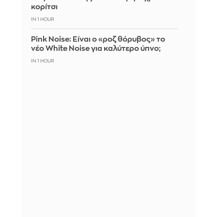
κορίτσι
IN 1 HOUR
Pink Noise: Είναι ο «ροζ θόρυβος» το
νέο White Noise για καλύτερο ύπνο;
IN 1 HOUR