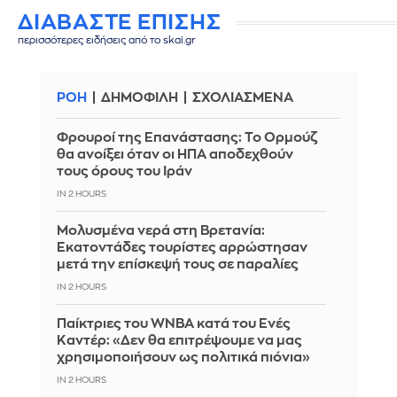
ΔΙΑΒΑΣΤΕ ΕΠΙΣΗΣ
περισσότερες ειδήσεις από το skai.gr
ΡΟΗ
ΔΗΜΟΦΙΛΗ
ΣΧΟΛΙΑΣΜΕΝΑ
Φρουροί της Επανάστασης: Το Ορμούζ
θα ανοίξει όταν οι ΗΠΑ αποδεχθούν
τους όρους του Ιράν
IN 2 HOURS
Μολυσμένα νερά στη Βρετανία:
Εκατοντάδες τουρίστες αρρώστησαν
μετά την επίσκεψή τους σε παραλίες
IN 2 HOURS
Παίκτριες του WNBA κατά του Ενές
Καντέρ: «Δεν θα επιτρέψουμε να μας
χρησιμοποιήσουν ως πολιτικά πιόνια»
IN 2 HOURS