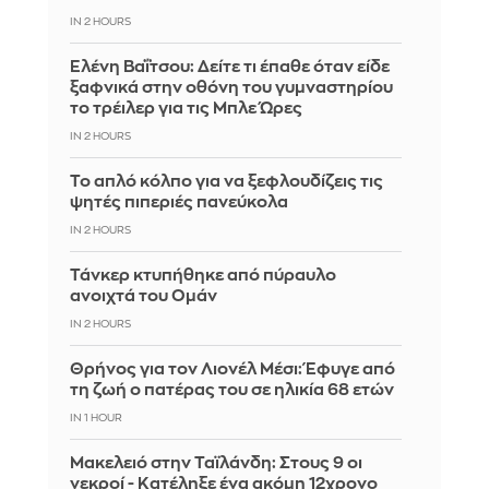
IN 2 HOURS
Ελένη Βαΐτσου: Δείτε τι έπαθε όταν είδε
ξαφνικά στην οθόνη του γυμναστηρίου
το τρέιλερ για τις Μπλε Ώρες
IN 2 HOURS
Το απλό κόλπο για να ξεφλουδίζεις τις
ψητές πιπεριές πανεύκολα
IN 2 HOURS
Τάνκερ κτυπήθηκε από πύραυλο
ανοιχτά του Ομάν
IN 2 HOURS
Θρήνος για τον Λιονέλ Μέσι: Έφυγε από
τη ζωή ο πατέρας του σε ηλικία 68 ετών
IN 1 HOUR
Μακελειό στην Ταϊλάνδη: Στους 9 οι
νεκροί - Κατέληξε ένα ακόμη 12χρονο