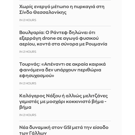
Χωρίς ενεργό μέτωπο η πυρκαγιά στη
Σίνδο Θεσσαλονίκης
IN 2 HOURS
Βουλγαρία: Ο Ράντεφ δηλώνει ότι
εξερράγη drone σε αγωγό φυσικού
αερίου, κοντά στα σύνορα με Ρουμανία
IN 2 HOURS
Τουρνάς: «Απέναντι σε ακραία καιρικά
φαινόμενα δεν υπάρχουν περιθώρια
εφησυχασμού»
IN 2 HOURS
Καλόγερος Νάξου ή αλλιώς μελιτζάνες
γεμιστές με μοσχάρι κοκκινιστό βήμα -
βήμα
IN 2 HOURS
Νέα δυναμική στον GSI μετά την είσοδο
των Γάλλων