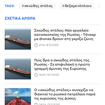
TAGS:
σκιώδης στόλος
δεξαμενόπλοιο
ΣΧΕΤΙΚΑ ΑΡΘΡΑ
Σκιώδης στόλος: Νέο εργαλείο
κατασκοπείας της Ρωσίας - Τάνκερ
με drones δρουν στη γκρίζα ζώνη
21:14, 18.12.2025
Πώς δρα ο σκιώδης στόλος της
Ρωσίας - Σε επιφυλακή η πρώτη
γραμμή άμυνας της Ευρώπης
14:00, 19.11.2025
Ο «σκιώδης στόλος» συνεχίζει να
διακινεί το ρωσικό πετρέλαιο παρά
τις κυρώσεις της Δύσης
08:24, 01.11.2025