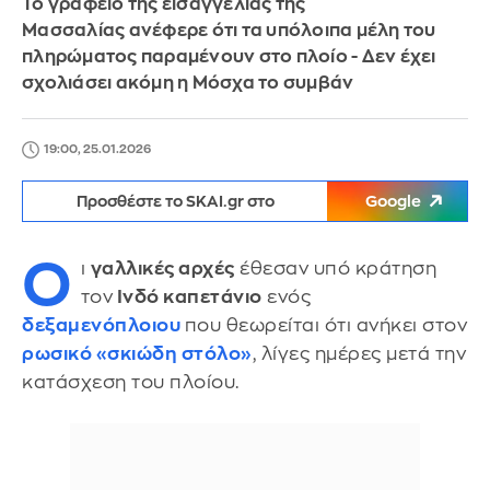
Το γραφείο της εισαγγελίας της
Μασσαλίας ανέφερε ότι τα υπόλοιπα μέλη του
πληρώματος παραμένουν στο πλοίο - Δεν έχει
σχολιάσει ακόμη η Μόσχα το συμβάν
19:00, 25.01.2026
Προσθέστε το SKAI.gr στο
Google
Ο
ι
γαλλικές αρχές
έθεσαν υπό κράτηση
τον
Ινδό καπετάνιο
ενός
δεξαμενόπλοιου
που θεωρείται ότι ανήκει στον
ρωσικό
«σκιώδη στόλο»
, λίγες ημέρες μετά την
κατάσχεση του πλοίου.