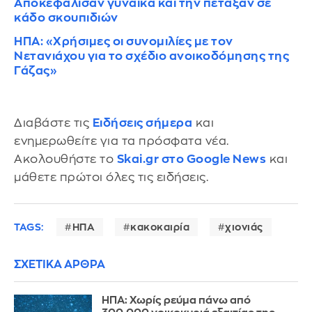
Αποκεφάλισαν γυναίκα και την πέταξαν σε
κάδο σκουπιδιών
ΗΠΑ: «Χρήσιμες οι συνομιλίες με τον
Νετανιάχου για το σχέδιο ανοικοδόμησης της
Γάζας»
Διαβάστε τις
Ειδήσεις σήμερα
και
ενημερωθείτε για τα πρόσφατα νέα.
Ακολουθήστε το
Skai.gr στο Google News
και
μάθετε πρώτοι όλες τις ειδήσεις.
TAGS:
ΗΠΑ
κακοκαιρία
χιονιάς
ΣΧΕΤΙΚΑ ΑΡΘΡΑ
ΗΠΑ: Χωρίς ρεύμα πάνω από