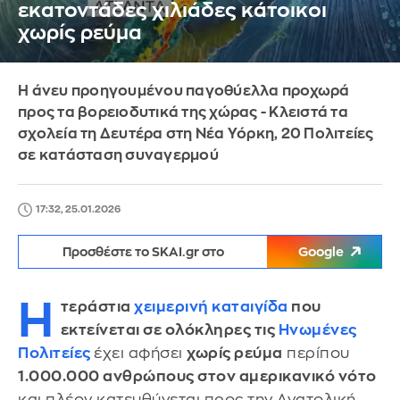
εκατοντάδες χιλιάδες κάτοικοι
χωρίς ρεύμα
Η άνευ προηγουμένου παγοθύελλα προχωρά
προς τα βορειοδυτικά της χώρας - Κλειστά τα
σχολεία τη Δευτέρα στη Νέα Υόρκη, 20 Πολιτείες
σε κατάσταση συναγερμού
17:32, 25.01.2026
Προσθέστε το SKAI.gr στο
Google
Η
τεράστια
χειμερινή καταιγίδα
που
εκτείνεται σε ολόκληρες τις
Ηνωμένες
Πολιτείες
έχει αφήσει
χωρίς ρεύμα
περίπου
1.000.000 ανθρώπους στον αμερικανικό νότο
και πλέον κατευθύνεται προς την Ανατολική