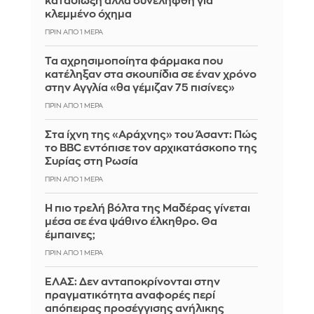
καταδίωξη αλλά συνελήφθη για
κλεμμένο όχημα
ΠΡΙΝ ΑΠΌ 1 ΜΈΡΑ
Τα αχρησιμοποίητα φάρμακα που
κατέληξαν στα σκουπίδια σε έναν χρόνο
στην Αγγλία «θα γέμιζαν 75 πισίνες»
ΠΡΙΝ ΑΠΌ 1 ΜΈΡΑ
Στα ίχνη της «Αράχνης» του Άσαντ: Πώς
το BBC εντόπισε τον αρχικατάσκοπο της
Συρίας στη Ρωσία
ΠΡΙΝ ΑΠΌ 1 ΜΈΡΑ
Η πιο τρελή βόλτα της Μαδέρας γίνεται
μέσα σε ένα ψάθινο έλκηθρο. Θα
έμπαινες;
ΠΡΙΝ ΑΠΌ 1 ΜΈΡΑ
ΕΛΑΣ: Δεν ανταποκρίνονται στην
πραγματικότητα αναφορές περί
απόπειρας προσέγγισης ανήλικης