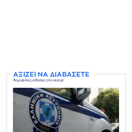
ΑΞΙΖΕΙ ΝΑ ΔΙΑΒΑΣΕΤΕ
δημοφιλείς ειδήσεις στο skai.gr