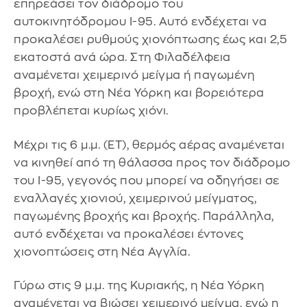
επηρεάσει τον διάδρομο του
αυτοκινητόδρομου I-95. Αυτό ενδέχεται να
προκαλέσει ρυθμούς χιονόπτωσης έως και 2,5
εκατοστά ανά ώρα. Στη Φιλαδέλφεια
αναμένεται χειμερινό μείγμα ή παγωμένη
βροχή, ενώ στη Νέα Υόρκη και βορειότερα
προβλέπεται κυρίως χιόνι.
Μέχρι τις 6 μ.μ. (ET), θερμός αέρας αναμένεται
να κινηθεί από τη θάλασσα προς τον διάδρομο
του I-95, γεγονός που μπορεί να οδηγήσει σε
εναλλαγές χιονιού, χειμερινού μείγματος,
παγωμένης βροχής και βροχής. Παράλληλα,
αυτό ενδέχεται να προκαλέσει έντονες
χιονοπτώσεις στη Νέα Αγγλία.
Γύρω στις 9 μ.μ. της Κυριακής, η Νέα Υόρκη
αναμένεται να βιώσει χειμερινό μείγμα, ενώ η