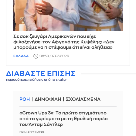
Σε σοκ ζευγάρι Αμερικανών που είχε
φιλοξενήσει τον Αφγανό της Κυψέλης: «Δεν
μπορούμε να πιστέψουμε ότι είναι αλήθεια»
ΕΛΛΑΔΑ
08:39, 07.08.2026
ΔΙΑΒΑΣΤΕ ΕΠΙΣΗΣ
περισσότερες ειδήσεις από το skai.gr
ΡΟΗ
ΔΗΜΟΦΙΛΗ
ΣΧΟΛΙΑΣΜΕΝΑ
«Grown Ups 3»: Το πρώτο στιγμιότυπο
από τα γυρίσματα με τη θρυλική παρέα
του Άνταμ Σάντλερ
ΠΡΙΝ ΑΠΌ 1 ΜΈΡΑ