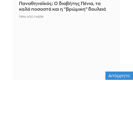
Παναθηναϊκός: Ο διαβήτης Πένια, τα
καλά ποσοστά και η “βρώμικη” δουλειά
ΠΡΙΝ ΑΠΌ 1 ΜΈΡΑ
Απόρρητο