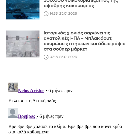
300.000 νοικοκυριά εξαιτίας της
σφοδρής κακοκαιρίας
14:33, 25.01.2026
Ιστορικός χιονιάς σαρώνει τις
ανατολικές ΗΠΑ – Μπλακ άουτ,
ακυρώσεις πτήσεων και άδεια ράφια
στα σούπερ μάρκετ
07:18, 25.01.2026