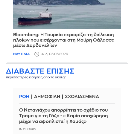
Bloomberg: Η Τουρκία περιορίζει τη διέλευση
πλοίων που εισέρχονται στη Μαύρη Θάλασσα
μέσω Δαρδανελίων
ΝΑΥΤΙΛΙΑ
14:13, 08.08.2026
ΔΙΑΒΑΣΤΕ ΕΠΙΣΗΣ
περισσότερες ειδήσεις από το skai.gr
ΡΟΗ
ΔΗΜΟΦΙΛΗ
ΣΧΟΛΙΑΣΜΕΝΑ
Ο Νετανιάχου απορρίπτει το σχέδιο του
Τραμπ για τη Γάζα - «Καμία αποχώρηση
μέχρι να αφοπλιστεί η Χαμάς»
IN 2 HOURS