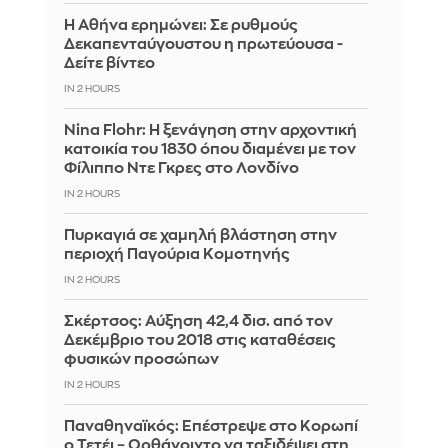
Η Αθήνα ερημώνει: Σε ρυθμούς
Δεκαπενταύγουστου η πρωτεύουσα -
Δείτε βίντεο
IN 2 HOURS
Nina Flohr: Η ξενάγηση στην αρχοντική
κατοικία του 1830 όπου διαμένει με τον
Φίλιππο Ντε Γκρες στο Λονδίνο
IN 2 HOURS
Πυρκαγιά σε χαμηλή βλάστηση στην
περιοχή Παγούρια Κομοτηνής
IN 2 HOURS
Σκέρτσος: Αύξηση 42,4 δισ. από τον
Δεκέμβριο του 2018 στις καταθέσεις
φυσικών προσώπων
IN 2 HOURS
Παναθηναϊκός: Επέστρεψε στο Κορωπί
ο Τετέι – Ορθάνοιχτο να ταξιδέψει στη