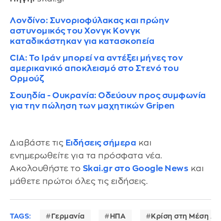
Λονδίνο: Συνοριοφύλακας και πρώην
αστυνομικός του Χονγκ Κονγκ
καταδικάστηκαν για κατασκοπεία
CIA: Το Ιράν μπορεί να αντέξει μήνες τον
αμερικανικό αποκλεισμό στο Στενό του
Ορμούζ
Σουηδία - Ουκρανία: Οδεύουν προς συμφωνία
για την πώληση των μαχητικών Gripen
Διαβάστε τις
Ειδήσεις σήμερα
και
ενημερωθείτε για τα πρόσφατα νέα.
Ακολουθήστε το
Skai.gr στο Google News
και
μάθετε πρώτοι όλες τις ειδήσεις.
TAGS:
Γερμανία
ΗΠΑ
Κρίση στη Μέση Α