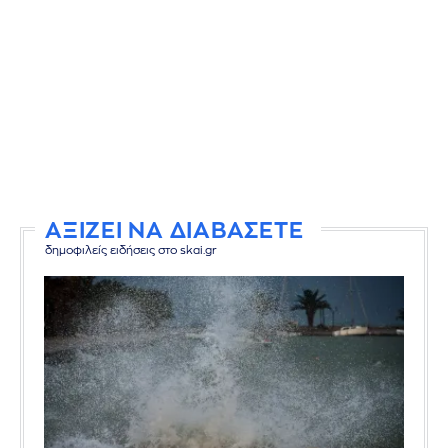
ΑΞΙΖΕΙ ΝΑ ΔΙΑΒΑΣΕΤΕ
δημοφιλείς ειδήσεις στο skai.gr