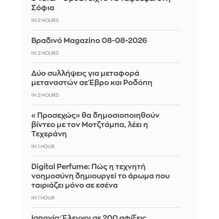
Σόφια
IN 2 HOURS
Βραδινό Magazino 08-08-2026
IN 2 HOURS
Δύο συλλήψεις για μεταφορά
μεταναστών σε Έβρο και Ροδόπη
IN 2 HOURS
«Προσεχώς» θα δημοσιοποιηθούν
βίντεο με τον Μοτζτάμπα, λέει η
Τεχεράνη
IN 1 HOUR
Digital Perfume: Πώς η τεχνητή
νοημοσύνη δημιουργεί το άρωμα που
ταιριάζει μόνο σε εσένα
IN 1 HOUR
Ισπανία: Έλεγχοι σε 200 αφίξεις