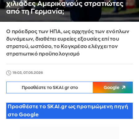
χιλιάδες Αμερικανούς στρατιώτες
από τη Γερμανία;
Ο πρόεδρος των ΗΠΑ, ως αρχηγός των ενόπλων
δυνάμεων, διαθέτει ευρείες εξουσίες επί του
στρατού, ωστόσο, το Κογκρέσο ελέγχει τον
στρατιωτικό προϋπολογισμό
19:03, 07.05.2026
Προσθέστε το SKAI.gr στο
Google
Προσθέστε το SKAI.gr ως προτιμώμενη πηγή
στο Google