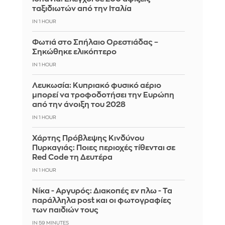
ταξιδιωτών από την Ιταλία
IN 1 HOUR
Φωτιά στο Σπήλαιο Ορεστιάδας –
Σηκώθηκε ελικόπτερο
IN 1 HOUR
Λευκωσία: Κυπριακό φυσικό αέριο
μπορεί να τροφοδοτήσει την Ευρώπη
από την άνοιξη του 2028
IN 1 HOUR
Χάρτης Πρόβλεψης Κινδύνου
Πυρκαγιάς: Ποιες περιοχές τίθενται σε
Red Code τη Δευτέρα
IN 1 HOUR
Νίκα - Αργυρός: Διακοπές εν πλω - Τα
παράλληλα post και οι φωτογραφίες
των παιδιών τους
IN 59 MINUTES