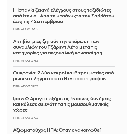
Η Ισπανία ξεκινά ελέγχους στους ταξιδιώτες
από Ιταλία - Από τα μεσάνυχτα του Σαββάτου
έως τις 7 Σεπτεμβρίου
ΠΡΙΝ ΑΠΌ 2 ΏΡΕΣ
Ακτιβίστριες ζητούν την ακύρωση των
συναυλιών του Τζάρεντ Λέτο μετά τις
κατηγορίες για σεξουαλική κακοποίηση
ΠΡΙΝ ΑΠΌ 2 ΏΡΕΣ
Ουκρανία: 2 Δύο νεκροί και 6 τραυματίες από
ρωσικά πλήγματα στο Ντνιπροπετρόφσκ
ΠΡΙΝ ΑΠΌ 3 ΏΡΕΣ
Ιράν: Ο Αραγτσί εξήρε τις ένοπλες δυνάμεις
και κάλεσε σε ενότητα τις μουσουλμανικές
χώρες
ΠΡΙΝ ΑΠΌ 3 ΏΡΕΣ
Αξιωματούχος ΗΠΑ: Όταν ανακοινωθεί