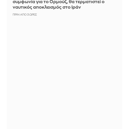
συμφωνία για το Ορμούζ, θα τερματιστεί ο
ναυτικός αποκλεισμός στο Ιράν
ΠΡΙΝ ΑΠΌ 3 ΏΡΕΣ