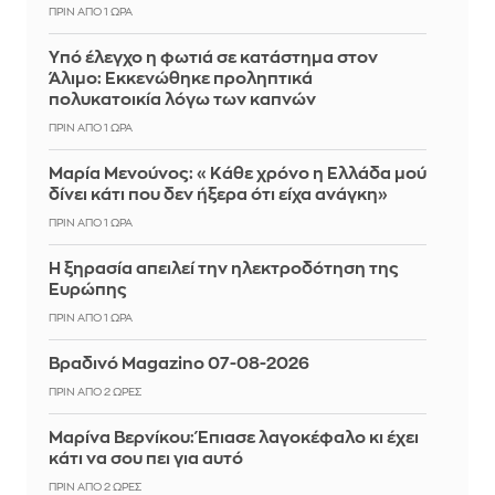
ΠΡΙΝ ΑΠΌ 1 ΏΡΑ
Yπό έλεγχο η φωτιά σε κατάστημα στον
Άλιμο: Εκκενώθηκε προληπτικά
πολυκατοικία λόγω των καπνών
ΠΡΙΝ ΑΠΌ 1 ΏΡΑ
Μαρία Μενούνος: «Κάθε χρόνο η Ελλάδα μού
δίνει κάτι που δεν ήξερα ότι είχα ανάγκη»
ΠΡΙΝ ΑΠΌ 1 ΏΡΑ
Η ξηρασία απειλεί την ηλεκτροδότηση της
Ευρώπης
ΠΡΙΝ ΑΠΌ 1 ΏΡΑ
Βραδινό Magazino 07-08-2026
ΠΡΙΝ ΑΠΌ 2 ΏΡΕΣ
Μαρίνα Βερνίκου: Έπιασε λαγοκέφαλο κι έχει
κάτι να σου πει για αυτό
ΠΡΙΝ ΑΠΌ 2 ΏΡΕΣ