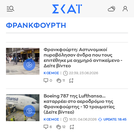
ΦΡΑΝΚΦΟΥΡΤΗ
Φρανκφούρτη: Αστυνομικοί
πυροβόλησαν άνδρα που τους
επιτέθηκε με αιχμηρό αντικείμενο -
Δείτε βίντεο
ΚΟΣΜΟΣ
22:39, 23.06.2026
0
11
Boeing 787 της Lufthansa...
καταρρέει στο αεροδρόμιο της
Φρανκφούρτης - 10 τραυματίες
(Δείτε βίντεο)
ΚΟΣΜΟΣ
16:31, 04.06.2026
UPDATE: 18:45
6
12