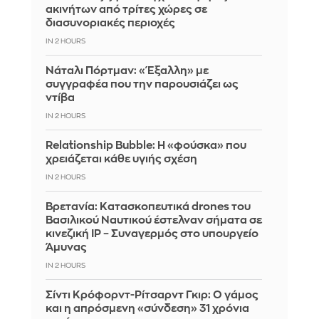
ακινήτων από τρίτες χώρες σε
διασυνοριακές περιοχές
IN 2 HOURS
Νάταλι Πόρτμαν: «Έξαλλη» με
συγγραφέα που την παρουσιάζει ως
ντίβα
IN 2 HOURS
Relationship Bubble: Η «φούσκα» που
χρειάζεται κάθε υγιής σχέση
IN 2 HOURS
Βρετανία: Κατασκοπευτικά drones του
Βασιλικού Ναυτικού έστελναν σήματα σε
κινεζική IP – Συναγερμός στο υπουργείο
Άμυνας
IN 2 HOURS
Σίντι Κρόφορντ-Ρίτσαρντ Γκιρ: Ο γάμος
και η απρόσμενη «σύνδεση» 31 χρόνια