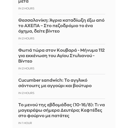
μετά
IN 2 HOURS
Θεσσαλονίκη: Άγρια καταδίωξη έξω από
το ΑΧΕΠΑ – Στο πεζοδρόμιο το ένα
όχημα, δείτε βίντεο
IN 2 HOURS
Φωτιά τώρα στον Κουβαρά - Μήνυμα 112
για εκκένωση του Αγίου Στυλιανού -
Βίντεο
IN 2 HOURS
Cucumber sandwich: Το αγγλικό
σάντουιτς με αγγούρι και βούτυρο
IN 2 HOURS
Το μενού της εβδομάδας (10-16/8): Τι να
μαγειρέψω σήμερα Δευτέρα; Κεφτέδες
στο φούρνο με πατάτες
IN 1 HOUR