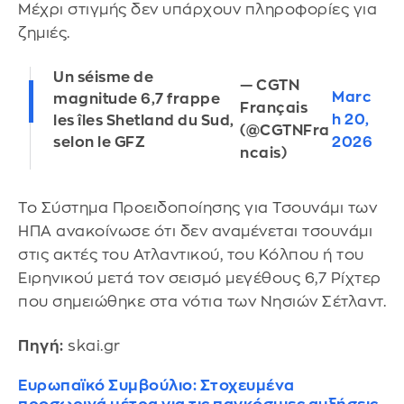
Μέχρι στιγμής δεν υπάρχουν πληροφορίες για
ζημιές.
Un séisme de
— CGTN
Marc
magnitude 6,7 frappe
Français
h 20,
les îles Shetland du Sud,
(@CGTNFra
2026
selon le GFZ
ncais)
Το Σύστημα Προειδοποίησης για Τσουνάμι των
ΗΠΑ ανακοίνωσε ότι δεν αναμένεται τσουνάμι
στις ακτές του Ατλαντικού, του Κόλπου ή του
Ειρηνικού μετά τον σεισμό μεγέθους 6,7 Ρίχτερ
που σημειώθηκε στα νότια των Νησιών Σέτλαντ.
Πηγή:
skai.gr
Ευρωπαϊκό Συμβούλιο: Στοχευμένα