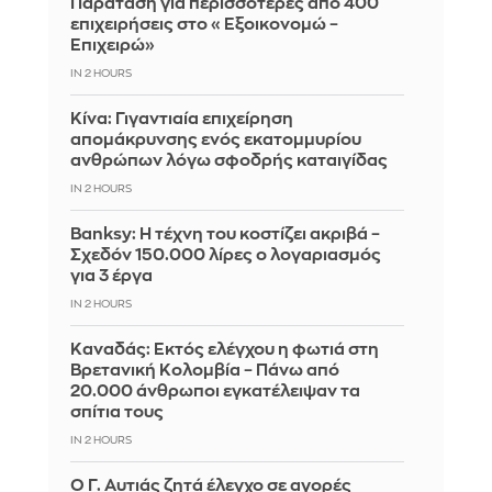
Παράταση για περισσότερες από 400
επιχειρήσεις στο «Εξοικονομώ –
Επιχειρώ»
IN 2 HOURS
Κίνα: Γιγαντιαία επιχείρηση
απομάκρυνσης ενός εκατομμυρίου
ανθρώπων λόγω σφοδρής καταιγίδας
IN 2 HOURS
Banksy: Η τέχνη του κοστίζει ακριβά –
Σχεδόν 150.000 λίρες ο λογαριασμός
για 3 έργα
IN 2 HOURS
Καναδάς: Εκτός ελέγχου η φωτιά στη
Βρετανική Κολομβία – Πάνω από
20.000 άνθρωποι εγκατέλειψαν τα
σπίτια τους
IN 2 HOURS
Ο Γ. Αυτιάς ζητά έλεγχο σε αγορές