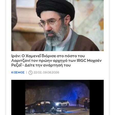
Ιράν: Ο Χαμενεΐ διόρισε στο πόστο του
Λαριτζανί τον πρώην αρχηγό των IRGC Μοχσέν
Ρεζαΐ - Δείτε την ανάρτησή του
ΚΟΣΜΟΣ
22:02, 09.08.2026