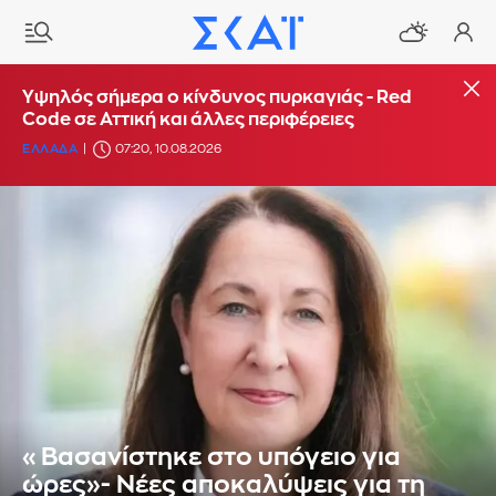
Υψηλός σήμερα ο κίνδυνος πυρκαγιάς - Red
Code σε Αττική και άλλες περιφέρειες
ΕΛΛΑΔΑ
07:20, 10.08.2026
«Βασανίστηκε στο υπόγειο για
ώρες»- Νέες αποκαλύψεις για τη