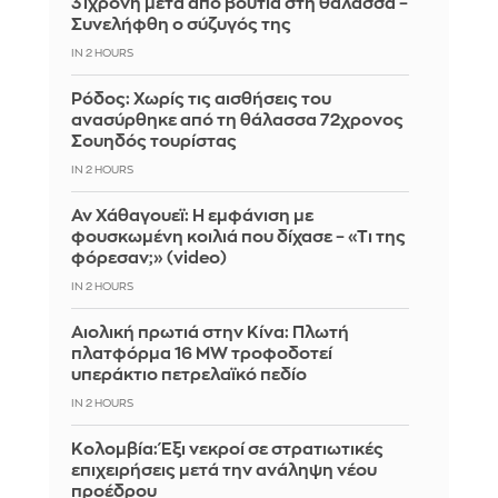
31χρονη μετά από βουτιά στη θάλασσα –
Συνελήφθη ο σύζυγός της
IN 2 HOURS
Ρόδος: Χωρίς τις αισθήσεις του
ανασύρθηκε από τη θάλασσα 72χρονος
Σουηδός τουρίστας
IN 2 HOURS
Αν Χάθαγουεϊ: Η εμφάνιση με
φουσκωμένη κοιλιά που δίχασε – «Τι της
φόρεσαν;» (video)
IN 2 HOURS
Αιολική πρωτιά στην Κίνα: Πλωτή
πλατφόρμα 16 MW τροφοδοτεί
υπεράκτιο πετρελαϊκό πεδίο
IN 2 HOURS
Κολομβία: Έξι νεκροί σε στρατιωτικές
επιχειρήσεις μετά την ανάληψη νέου
προέδρου