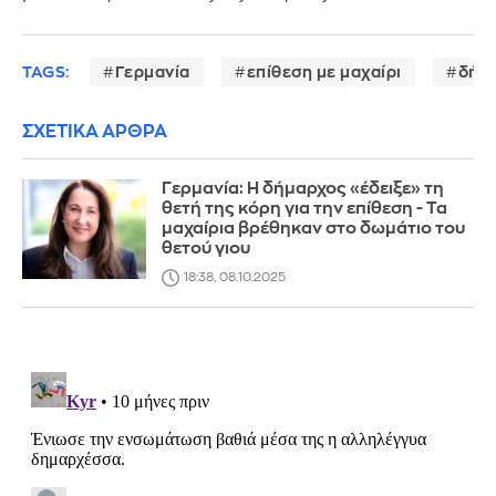
TAGS:
Γερμανία
επίθεση με μαχαίρι
δήμ
ΣΧΕΤΙΚΑ ΑΡΘΡΑ
Γερμανία: Η δήμαρχος «έδειξε» τη
θετή της κόρη για την επίθεση - Τα
μαχαίρια βρέθηκαν στο δωμάτιο του
θετού γιου
18:38, 08.10.2025