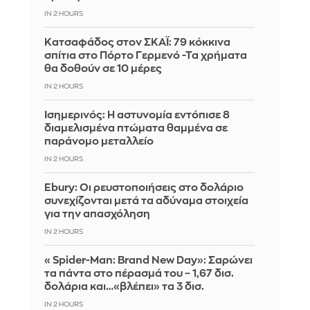
IN 2 HOURS
Kατσαφάδος στον ΣΚΑΪ: 79 κόκκινα
σπίτια στο Πόρτο Γερμενό -Τα χρήματα
θα δοθούν σε 10 μέρες
IN 2 HOURS
Ισημερινός: Η αστυνομία εντόπισε 8
διαμελισμένα πτώματα θαμμένα σε
παράνομο μεταλλείο
IN 2 HOURS
Ebury: Οι ρευστοποιήσεις στο δολάριο
συνεχίζονται μετά τα αδύναμα στοιχεία
για την απασχόληση
IN 2 HOURS
«Spider-Man: Brand New Day»: Σαρώνει
τα πάντα στο πέρασμά του – 1,67 δισ.
δολάρια και…«βλέπει» τα 3 δισ.
IN 2 HOURS