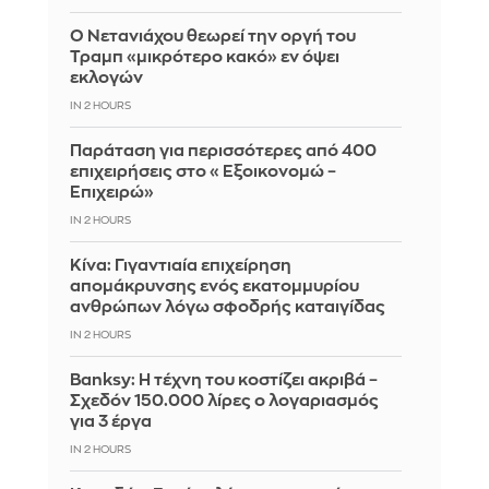
Ο Νετανιάχου θεωρεί την οργή του
Τραμπ «μικρότερο κακό» εν όψει
εκλογών
IN 2 HOURS
Παράταση για περισσότερες από 400
επιχειρήσεις στο «Εξοικονομώ –
Επιχειρώ»
IN 2 HOURS
Κίνα: Γιγαντιαία επιχείρηση
απομάκρυνσης ενός εκατομμυρίου
ανθρώπων λόγω σφοδρής καταιγίδας
IN 2 HOURS
Banksy: Η τέχνη του κοστίζει ακριβά –
Σχεδόν 150.000 λίρες ο λογαριασμός
για 3 έργα
IN 2 HOURS