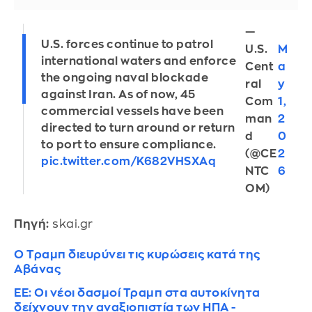
—
U.S. forces continue to patrol
U.S.
M
international waters and enforce
Cent
a
the ongoing naval blockade
ral
y
against Iran. As of now, 45
Com
1,
commercial vessels have been
man
2
directed to turn around or return
d
0
to port to ensure compliance.
(@CE
2
pic.twitter.com/K682VHSXAq
NTC
6
OM)
Πηγή:
skai.gr
Ο Τραμπ διευρύνει τις κυρώσεις κατά της
Αβάνας
ΕΕ: Οι νέοι δασμοί Τραμπ στα αυτοκίνητα
δείχνουν την αναξιοπιστία των ΗΠΑ -