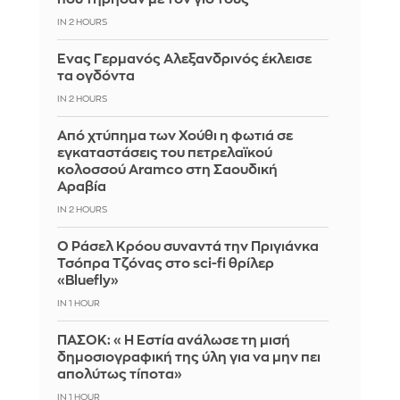
IN 2 HOURS
Ένας Γερμανός Αλεξανδρινός έκλεισε
τα ογδόντα
IN 2 HOURS
Από χτύπημα των Χούθι η φωτιά σε
εγκαταστάσεις του πετρελαϊκού
κολοσσού Aramco στη Σαουδική
Αραβία
IN 2 HOURS
Ο Ράσελ Κρόου συναντά την Πριγιάνκα
Τσόπρα Τζόνας στο sci-fi θρίλερ
«Bluefly»
IN 1 HOUR
ΠΑΣΟΚ: «Η Εστία ανάλωσε τη μισή
δημοσιογραφική της ύλη για να μην πει
απολύτως τίποτα»
IN 1 HOUR