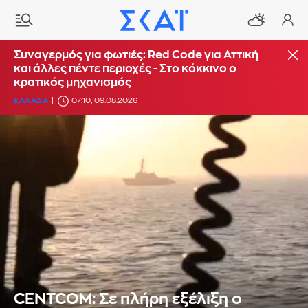
Συναγερμός για φωτιές: Red Code για Αττική
και άλλες πέντε περιοχές - Στο κόκκινο ο
κρατικός μηχανισμός
ΕΛΛΑΔΑ
07:10, 09.08.2026
CENTCOM: Σε πλήρη εξέλιξη ο