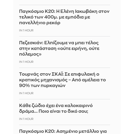
Παγκόσμιο Κ20: Η Ελένη Ιακωβάκη στον
τελικό των 400μ. με εμπόδια με
πανελλήνιο ρεκόρ
IN 1 HOUR
Πεζεσκιάν: Ελπίζουμε να μπει τέλος
στην κατάσταση «ούτε ειρήνη, ούτε
πόλεμος»
IN 1 HOUR
Τουρνάς στον ΣΚΑΪ: Σε επιφυλακή ο
κρατικός μηχανισμός – Από αμέλεια το
90% των πυρκαγιών
IN 1 HOUR
Κάθε ζώδιο έχει ένα καλοκαιρινό
δράμα... Ποιο είναι το δικό σου;
IN 1 HOUR
Παγκόσμιο Κ20: Ασημένιο μετάλλιο για