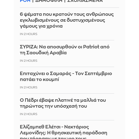
ΡΟΗ
ΔΗΜΟΦΙΛΗ
ΣΧΟΛΙΑΣΜΕΝΑ
6 ψέματα που κρατούν τους ανθρώπους
εγκλωβισμένους σε δυστυχισμένους
γάμους για χρόνια
IN 2 HOURS
ΣΥΡΙΖΑ: Να αποσυρθούν οι Patriot από
τη Σαουδική Αραβία
IN 2 HOURS
Επιταχύνει ο Σαμαράς - Τον Σεπτέμβριο
πατάει το κουμπί
IN 2 HOURS
Ο Πέδρι έβαψε πλατινέ τα μαλλιά του
τηρώντας την υπόσχεσή του
IN 2 HOURS
Ελίζαμπεθ Ελέτσι - Νεκτάριος
Λεμονίδης: Η θρησκευτική παράδοση
που τήρησαν με τον γιο τους