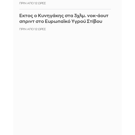
ΠΡΙΝ ΑΠΌ 12 ΏΡΕΣ
Έκτος ο Κυνηγάκης στα 3χλμ. νοκ-άουτ
σπριντ στο Ευρωπαϊκό Υγρού Στίβου
ΠΡΙΝ ΑΠΌ 12 ΏΡΕΣ