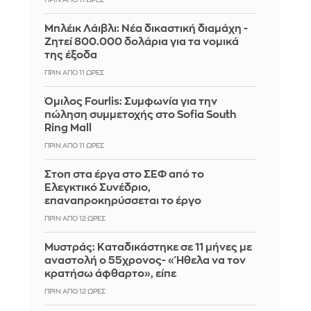
Μπλέικ Λάιβλι: Νέα δικαστική διαμάχη -
Ζητεί 800.000 δολάρια για τα νομικά
της έξοδα
ΠΡΙΝ ΑΠΌ 11 ΏΡΕΣ
Όμιλος Fourlis: Συμφωνία για την
πώληση συμμετοχής στο Sofia South
Ring Mall
ΠΡΙΝ ΑΠΌ 11 ΏΡΕΣ
Στοπ στα έργα στο ΣΕΦ από το
Ελεγκτικό Συνέδριο,
επαναπροκηρύσσεται το έργο
ΠΡΙΝ ΑΠΌ 12 ΏΡΕΣ
Μυστράς: Καταδικάστηκε σε 11 μήνες με
αναστολή ο 55χρονος- «Ήθελα να τον
κρατήσω άφθαρτο», είπε
ΠΡΙΝ ΑΠΌ 12 ΏΡΕΣ