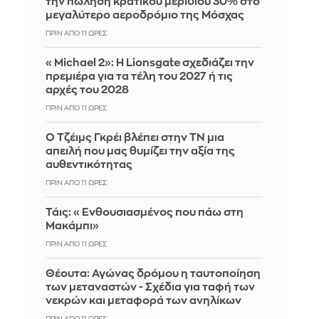
την πώληση κρατικού μεριδίου 30% στο
μεγαλύτερο αεροδρόμιο της Μόσχας
ΠΡΙΝ ΑΠΌ 11 ΏΡΕΣ
«Michael 2»: Η Lionsgate σχεδιάζει την
πρεμιέρα για τα τέλη του 2027 ή τις
αρχές του 2028
ΠΡΙΝ ΑΠΌ 11 ΏΡΕΣ
Ο Τζέιμς Γκρέι βλέπει στην ΤΝ μια
απειλή που μας θυμίζει την αξία της
αυθεντικότητας
ΠΡΙΝ ΑΠΌ 11 ΏΡΕΣ
Τάις: «Ενθουσιασμένος που πάω στη
Μακάμπι»
ΠΡΙΝ ΑΠΌ 11 ΏΡΕΣ
Θέουτα: Αγώνας δρόμου η ταυτοποίηση
των μεταναστών - Σχέδια για ταφή των
νεκρών και μεταφορά των ανηλίκων
ΠΡΙΝ ΑΠΌ 11 ΏΡΕΣ