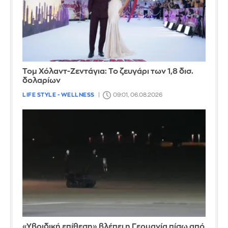
Τομ Χόλαντ-Ζεντάγια: Το ζευγάρι των 1,8 δισ.
δολαρίων
LIFE STYLE - WELLNESS
09:01, 06.08.2026
«Υβριδική επίθεση» βλέπει η Γερμανία πίσω από