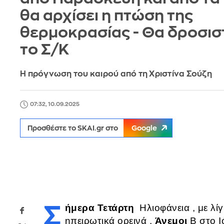
θα αρχίσει η πτώση της
θερμοκρασίας - Θα δροσι
το Σ/Κ
Η πρόγνωση του καιρού από τη Χριστίνα Σούζη
07:32, 10.09.2025
Προσθέστε το SKAI.gr στο
Google
Σήμερα Τετάρτη
Ηλιοφάνεια , με λί
ηπειρωτικά ορεινά ,
Άνεμοι
Β στο Ι