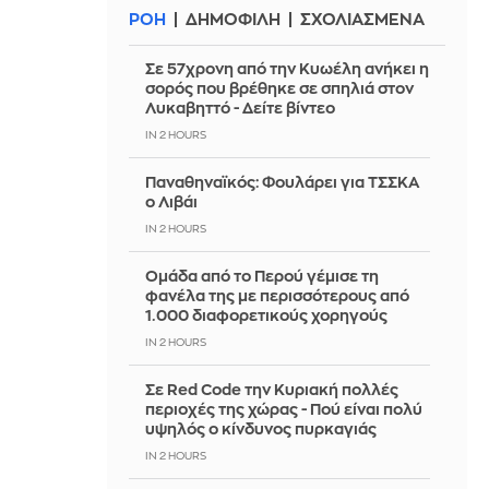
ΡΟΗ
ΔΗΜΟΦΙΛΗ
ΣΧΟΛΙΑΣΜΕΝΑ
Σε 57χρονη από την Κυωέλη ανήκει η
σορός που βρέθηκε σε σπηλιά στον
Λυκαβηττό - Δείτε βίντεο
IN 2 HOURS
Παναθηναϊκός: Φουλάρει για ΤΣΣΚΑ
ο Λιβάι
IN 2 HOURS
Ομάδα από το Περού γέμισε τη
φανέλα της με περισσότερους από
1.000 διαφορετικούς χορηγούς
IN 2 HOURS
Σε Red Code την Κυριακή πολλές
περιοχές της χώρας - Πού είναι πολύ
υψηλός ο κίνδυνος πυρκαγιάς
IN 2 HOURS