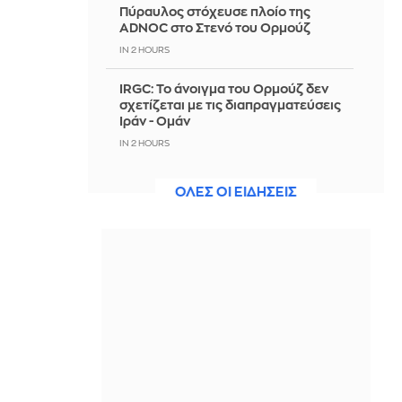
Πύραυλος στόχευσε πλοίο της
ADNOC στο Στενό του Ορμούζ
IN 2 HOURS
IRGC: Το άνοιγμα του Ορμούζ δεν
σχετίζεται με τις διαπραγματεύσεις
Ιράν - Ομάν
IN 2 HOURS
Πετρογιάννη: Η παρατήρηση που
ΟΛΕΣ ΟΙ ΕΙΔΗΣΕΙΣ
δέχτηκε για τον σκύλο της, εφερε
επική αντίδραση που μας γονάτισε
IN 2 HOURS
Ιταλία-Ισπανία: Κλιμακώνεται η
σύγκρουση για το Σένγκεν
IN 2 HOURS
Πώς να σερβίρεις σωστά το κρασί
όταν έξω έχει 35°C
IN 2 HOURS