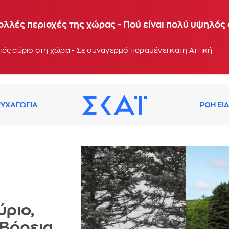
 θερμοκρασίες τις επόμενες ημέρες - Συνεδρίαση τ
ολλές περιοχές της χώρας - Πού είναι πολύ υψηλός
: 13:03
άς αύριο στη χώρα - Σε συναγερμό παραμένει και η Αττική
ΥΧΑΓΩΓΙΑ
ΡΟΗ ΕΙ
ύριο,
 Βόρεια