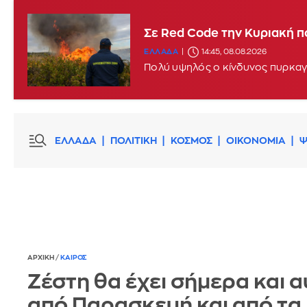
Σφοδροί άνεμοι και υψηλές
Σε Red Code την Κυριακή π
ΕΛΛΑΔΑ
11:46, 08.08.2026
UPDATE
ΕΛΛΑΔΑ
14:45, 08.08.2026
Πολύ υψηλός ο κίνδυνος πυρκαγι
ΕΛΛΑΔΑ
ΠΟΛΙΤΙΚΗ
ΚΟΣΜΟΣ
ΟΙΚΟΝΟΜΙΑ
Ψ
ΑΡΧΙΚΗ
/
ΚΑΙΡΟΣ
Ζέστη θα έχει σήμερα και α
από Παρασκευή και από τα