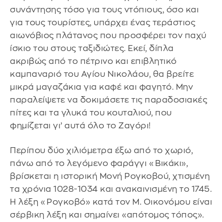
συνάντησης τόσο για τους ντόπιους, όσο και
για τους τουρίστες, υπάρχει ένας τεράστιος
αιωνόβιος πλάτανος που προσφέρει τον παχύ
ίσκιο του στους ταξιδιώτες. Εκεί, δίπλα
ακριβώς από το πέτρινο και επιβλητικό
καμπαναριό του Αγίου Νικολάου, θα βρείτε
μικρά μαγαζάκια για καφέ και φαγητό. Μην
παραλείψετε να δοκιμάσετε τις παραδοσιακές
πίτες και τα γλυκά του κουταλιού, που
φημίζεται γι’ αυτά όλο το Ζαγόρι!
Περίπου δύο χιλιόμετρα έξω από το χωριό,
πάνω από το λεγόμενο φαράγγι «Βικάκι»,
βρίσκεται η ιστορική Μονή Ρογκοβού, χτισμένη
τα χρόνια 1028-1034 και ανακαινισμένη το 1745.
Η λέξη «Ρογκοβό» κατά τον Μ. Οικονόμου είναι
σέρβικη λέξη και σημαίνει «απότομος τόπος».