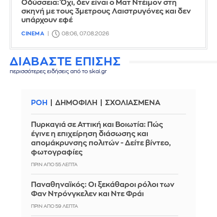
Οδύσσεια: Όχι, δεν είναι ο Ματ Ντέιμον στη
σκηνή με τους 3μετρους Λαιστρυγόνες και δεν
υπάρχουν εφέ
CINEMA
08:06, 07.08.2026
ΔΙΑΒΑΣΤΕ ΕΠΙΣΗΣ
περισσότερες ειδήσεις από το skai.gr
ΡΟΗ
ΔΗΜΟΦΙΛΗ
ΣΧΟΛΙΑΣΜΕΝΑ
Πυρκαγιά σε Αττική και Βοιωτία: Πώς
έγινε η επιχείρηση διάσωσης και
απομάκρυνσης πολιτών - Δείτε βίντεο,
φωτογραφίες
ΠΡΙΝ ΑΠΌ 55 ΛΕΠΤΆ
Παναθηναϊκός: Οι ξεκάθαροι ρόλοι των
Φαν Ντρόνγκελεν και Ντε Φράι
ΠΡΙΝ ΑΠΌ 59 ΛΕΠΤΆ