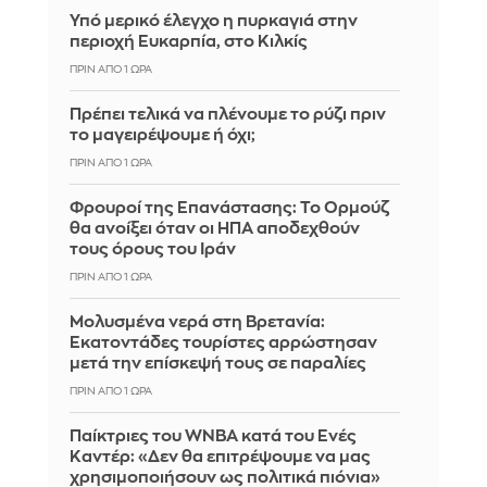
Υπό μερικό έλεγχο η πυρκαγιά στην
περιοχή Ευκαρπία, στο Κιλκίς
ΠΡΙΝ ΑΠΌ 1 ΏΡΑ
Πρέπει τελικά να πλένουμε το ρύζι πριν
το μαγειρέψουμε ή όχι;
ΠΡΙΝ ΑΠΌ 1 ΏΡΑ
Φρουροί της Επανάστασης: Το Ορμούζ
θα ανοίξει όταν οι ΗΠΑ αποδεχθούν
τους όρους του Ιράν
ΠΡΙΝ ΑΠΌ 1 ΏΡΑ
Μολυσμένα νερά στη Βρετανία:
Εκατοντάδες τουρίστες αρρώστησαν
μετά την επίσκεψή τους σε παραλίες
ΠΡΙΝ ΑΠΌ 1 ΏΡΑ
Παίκτριες του WNBA κατά του Ενές
Καντέρ: «Δεν θα επιτρέψουμε να μας
χρησιμοποιήσουν ως πολιτικά πιόνια»