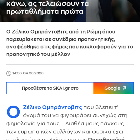
κάνω, ας τελειώσουν τα
πρωταθλήματα πρώτα
Ο Ζέλικο Ομπράντοβιτς από τη Ρώμη όπου
παρευρίσκεται σε συνέδριο προπονητικής,
αναφέρθηκε στις φήμες που κυκλοφορούν για το
προπονητικό του μέλλον
14:56, 04.06.2026
Προσθέστε το SKAI.gr στο
Google
Ο
Ζέλικο Ομπράντοβιτς
που βλέπει τ’
όνομά του να φιγουράρει συνεχώς στη
φημολογία για τους…. Διαθέσιμους πάγκους
των ευρωπαϊκών συλλόγων και φυσικά έχει
εμπλακεί και σε φήμες για τον
Παναθηναϊκό
,