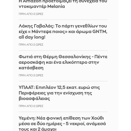
Η Amazon προετοιμάζει τη συνέχεια του
ντοκιμαντέρ Melania
ΠΡΙΝ ΑΠΌ 2 ΏΡΕΣ
Λάκης Γαβαλάς: Το πάρτι γενεθλίων του
είχε «Μάντεψε ποιος» και άρωμα GNTM,
all day long!
ΠΡΙΝ ΑΠΌ 2 ΏΡΕΣ
Φωτιά στη Θέρμη Θεσσαλονίκης - Πέντε
αεροσκάφη και ένα ελικόπτερο στην
κατάσβεση
ΠΡΙΝ ΑΠΌ 2 ΏΡΕΣ
ΥΠΑΑΤ: Επιπλέον 12,5 εκατ. ευρώ στις
Περιφέρειες για την ενίσχυση της
βιοασφάλειας
ΠΡΙΝ ΑΠΌ 2 ΏΡΕΣ
Υεμένη: Νέα φονική επίθεση των Χούθι
μέσα σε δύο ημέρες - 5 νεκροί, ανάμεσά
τους και 2 άμαχοι