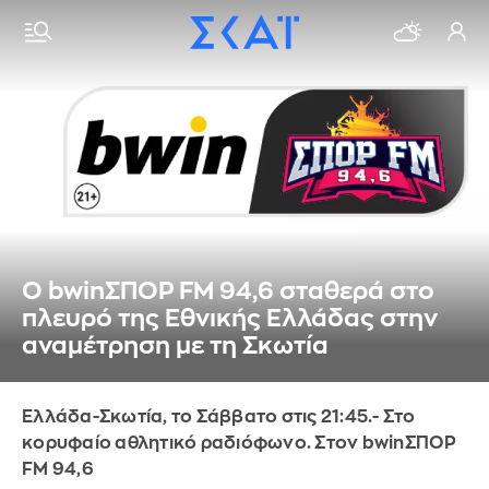
O bwinΣΠΟΡ FM 94,6 σταθερά στο
πλευρό της Εθνικής Ελλάδας στην
αναμέτρηση με τη Σκωτία
Ελλάδα-Σκωτία, το Σάββατο στις 21:45.- Στο
κορυφαίο αθλητικό ραδιόφωνο. Στον bwinΣΠΟΡ
FM 94,6