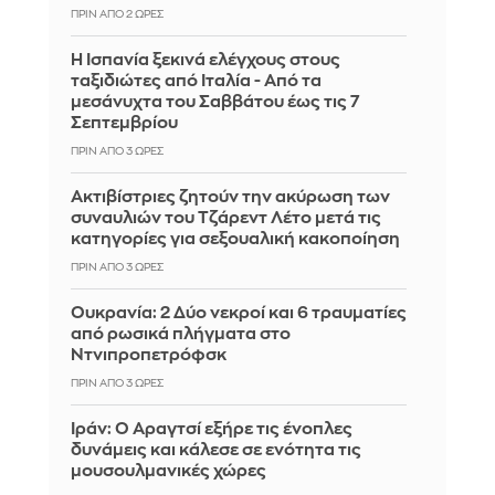
ΠΡΙΝ ΑΠΌ 2 ΏΡΕΣ
Η Ισπανία ξεκινά ελέγχους στους
ταξιδιώτες από Ιταλία - Από τα
μεσάνυχτα του Σαββάτου έως τις 7
Σεπτεμβρίου
ΠΡΙΝ ΑΠΌ 3 ΏΡΕΣ
Ακτιβίστριες ζητούν την ακύρωση των
συναυλιών του Τζάρεντ Λέτο μετά τις
κατηγορίες για σεξουαλική κακοποίηση
ΠΡΙΝ ΑΠΌ 3 ΏΡΕΣ
Ουκρανία: 2 Δύο νεκροί και 6 τραυματίες
από ρωσικά πλήγματα στο
Ντνιπροπετρόφσκ
ΠΡΙΝ ΑΠΌ 3 ΏΡΕΣ
Ιράν: Ο Αραγτσί εξήρε τις ένοπλες
δυνάμεις και κάλεσε σε ενότητα τις
μουσουλμανικές χώρες