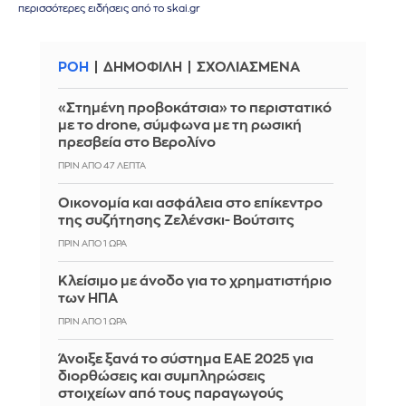
περισσότερες ειδήσεις από το skai.gr
ΡΟΗ
ΔΗΜΟΦΙΛΗ
ΣΧΟΛΙΑΣΜΕΝΑ
«Στημένη προβοκάτσια» το περιστατικό
με το drone, σύμφωνα με τη ρωσική
πρεσβεία στο Βερολίνο
ΠΡΙΝ ΑΠΌ 47 ΛΕΠΤΆ
Οικονομία και ασφάλεια στο επίκεντρο
της συζήτησης Ζελένσκι- Βούτσιτς
ΠΡΙΝ ΑΠΌ 1 ΏΡΑ
Κλείσιμο με άνοδο για το χρηματιστήριο
των ΗΠΑ
ΠΡΙΝ ΑΠΌ 1 ΏΡΑ
Άνοιξε ξανά το σύστημα ΕΑΕ 2025 για
διορθώσεις και συμπληρώσεις
στοιχείων από τους παραγωγούς