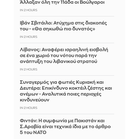
Άλλαξαν όλη την 11άδα οι Βούλγαροι
IN 2 HOURS
Ιβάν Σβιτάιλο: Ατύχημα στις διακοπές
του - «Θα σηκωθώ πιο δυνατός»
IN 2 HOURS
Λίβανος: Αναφέρει ισραηλινή εισβολή
σε ένα χωριό του νότου παρά την
ανάπτυξη του λιβανικού στρατού
IN 2 HOURS
Συναγερμός για φωτιές Κυριακή και
Δευτέρα: Επικίνδυνο κοκτέιλ ζέστης και
ανέμων - Αναλυτικά ποιες περιοχές
κινδυνεύουν
IN 2 HOURS
Φιντάν: Η συμφωνία με Πακιστάν και
Σ.Αραβία είναι τεχνικά ίδια με το άρθρο
5 του ΝΑΤΟ