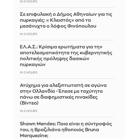
IN 2 HOURS
Σε επιφυλακή ο Δήμος Αθηναίων για τις
πυρκαγιές: «Κλειστός» από τα
μεσάνυχτα ο λόφος Φινόπουλου
IN 2 HOURS
ΕΛ.Α.Σ.: Κρίσιμα ερωτήματα για την
αποτελεσματικότητα της κυβερνητικής
πολιτικής πρόληψης δασικών
πυρκαγιών
IN 2 HOURS
Ατύχημα για αλεξιπτωτιστή σε αγώνα
στην Ολλανδία - Έπεσε με ταχύτητα
πάνω σε διαφημιστικές πινακίδες
(Βίντεο)
IN 2 HOURS
Shawn Mendes: Ποια είναι η σύντροφός
του, η Βραζιλιάνα ηθοποιός Bruna
Marquezine;