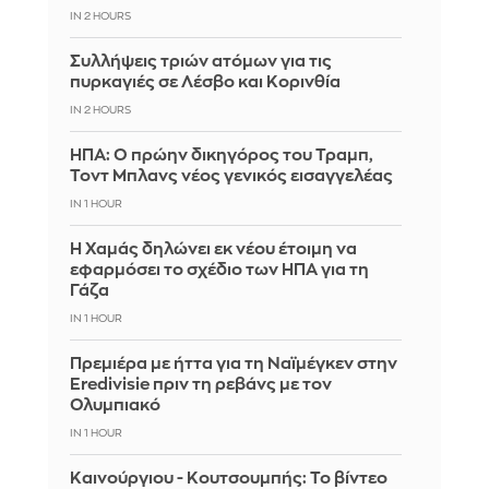
IN 2 HOURS
Συλλήψεις τριών ατόμων για τις
πυρκαγιές σε Λέσβο και Κορινθία
IN 2 HOURS
ΗΠΑ: Ο πρώην δικηγόρος του Τραμπ,
Τοντ Μπλανς νέος γενικός εισαγγελέας
IN 1 HOUR
Η Χαμάς δηλώνει εκ νέου έτοιμη να
εφαρμόσει το σχέδιο των ΗΠΑ για τη
Γάζα
IN 1 HOUR
Πρεμιέρα με ήττα για τη Ναϊμέγκεν στην
Eredivisie πριν τη ρεβάνς με τον
Ολυμπιακό
IN 1 HOUR
Καινούργιου - Κουτσουμπής: Το βίντεο