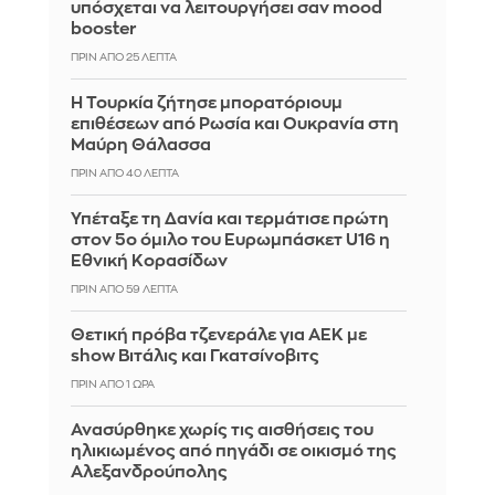
υπόσχεται να λειτουργήσει σαν mood
booster
ΠΡΙΝ ΑΠΌ 25 ΛΕΠΤΆ
Η Τουρκία ζήτησε μπορατόριουμ
επιθέσεων από Ρωσία και Ουκρανία στη
Μαύρη Θάλασσα
ΠΡΙΝ ΑΠΌ 40 ΛΕΠΤΆ
Υπέταξε τη Δανία και τερμάτισε πρώτη
στον 5ο όμιλο του Ευρωμπάσκετ U16 η
Εθνική Κορασίδων
ΠΡΙΝ ΑΠΌ 59 ΛΕΠΤΆ
Θετική πρόβα τζενεράλε για ΑΕΚ με
show Βιτάλις και Γκατσίνοβιτς
ΠΡΙΝ ΑΠΌ 1 ΏΡΑ
Ανασύρθηκε χωρίς τις αισθήσεις του
ηλικιωμένος από πηγάδι σε οικισμό της
Αλεξανδρούπολης