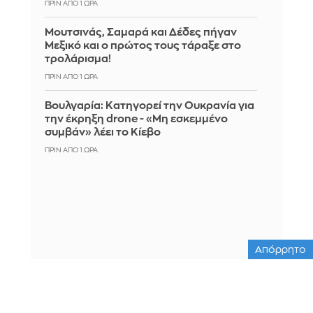
ΠΡΙΝ ΑΠΌ 1 ΏΡΑ
Μουτσινάς, Σαμαρά και Δέδες πήγαν
Μεξικό και ο πρώτος τους τάραξε στο
τρολάρισμα!
ΠΡΙΝ ΑΠΌ 1 ΏΡΑ
Βουλγαρία: Κατηγορεί την Ουκρανία για
την έκρηξη drone - «Μη εσκεμμένο
συμβάν» λέει το Κίεβο
ΠΡΙΝ ΑΠΌ 1 ΏΡΑ
Απόρρητο