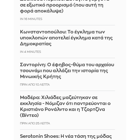
σε εξωτικό προορισμό (που αυτή τη
φορά αποκάλυψε)
IN 16 MINUTES
Κωνσταντοπούλου: Το έγκλημα των
υποκλοπών αποτελεί έγκλημα κατά της
Δημοκρατίας
IN 4 MINUTES
Σαντορίνη: Ο έφηβος-θύμα του αρχαίου
τσουνάμι που αλλάζει την ιστορία της
Μινωικής Κρήτης
ΠΡΙΝ ΑΠΌ 10 ΛΕΠΤΆ
Μαδέρα: Χιλιάδες μαζεύτηκαν σε
εκκλησία - Νόμιζαν ότι παντρεύονται ο
Κριστιάνο Ρονάλντο και η Τζορτζίνα
(Βίντεο)
ΠΡΙΝ ΑΠΌ 25 ΛΕΠΤΆ
Serotonin Shoes: Η νέα τάση της μόδας