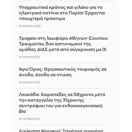
Υποχρεωτικά κράνος και γιλέκο για τα
ηλεκτρικά πατίνια στο Παρίσι: Έρχονται
τσουχτερά πρόστιμα
IN 49 MINUTES
Τροχαίο στη λεωφόρο Αθηνών-Σουνίου:
Τραυματίες δύο αστυνομικοί της
ομάδας ΔΙΑΣ μετά από σύγκρουση με ΙΧ
IN 29 MINUTES
Άγιο Όρος: Θρησκευτικός τουρισμός σε
άνοδο, έσοδα σε πτώση
IN 20 MINUTES
Λευκάδα: Χειροπέδες σε 58χρονο μετά
την καταγγελία της 31χρονης
συντρόφου του για ενδοοικογενειακή
βία
IN 19 MINUTES
Δούκισσα Νομικού: Ξανάγινε γοργόνα