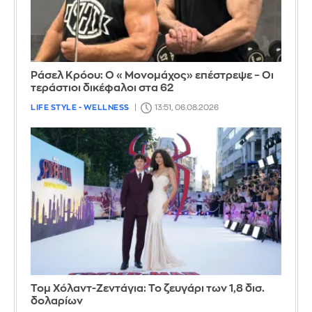
Ράσελ Κρόου: Ο «Μονομάχος» επέστρεψε – Οι
τεράστιοι δικέφαλοι στα 62
LIFE STYLE - WELLNESS
13:51, 06.08.2026
Τομ Χόλαντ-Ζεντάγια: Το ζευγάρι των 1,8 δισ.
δολαρίων