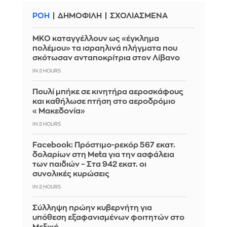
ΡΟΗ
ΔΗΜΟΦΙΛΗ
ΣΧΟΛΙΑΣΜΕΝΑ
ΜΚΟ καταγγέλλουν ως «έγκλημα
πολέμου» τα ισραηλινά πλήγματα που
σκότωσαν ανταποκρίτρια στον Λίβανο
IN 2 HOURS
Πουλί μπήκε σε κινητήρα αεροσκάφους
και καθήλωσε πτήση στο αεροδρόμιο
«Μακεδονία»
IN 2 HOURS
Facebook: Πρόστιμο-ρεκόρ 567 εκατ.
δολαρίων στη Meta για την ασφάλεια
των παιδιών – Στα 942 εκατ. οι
συνολικές κυρώσεις
IN 2 HOURS
Σύλληψη πρώην κυβερνήτη για
υπόθεση εξαφανισμένων φοιτητών στο