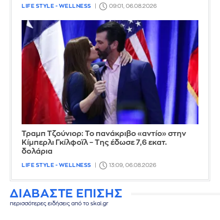
LIFE STYLE - WELLNESS
09:01, 06.08.2026
Τραμπ Τζούνιορ: Το πανάκριβο «αντίο» στην
Κίμπερλι Γκίλφοϊλ – Της έδωσε 7,6 εκατ.
δολάρια
LIFE STYLE - WELLNESS
13:09, 06.08.2026
ΔΙΑΒΑΣΤΕ ΕΠΙΣΗΣ
περισσότερες ειδήσεις από το skai.gr