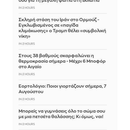
δύο για τη μεγάλη φωτιά στη Βοιωτία
IN 2 HOURS
Σκληρή στάση του Ιράν στο Ορμούζ -
Εγκλωβισμένος σε «παγίδα
κλιμάκωσης» ο Τραμπ θέλει «συμβολική
νίκη»
IN 2 HOURS
Στους 38 βαθμούς σκαρφαλώνει η
θερμοκρασία σήμερα - Μέχρι 6 Μποφόρ
στο Αιγαίο
IN 2 HOURS
Εορτολόγιο: Ποιοι γιορτάζουν σήμερα, 7
Αυγούστου
IN 2 HOURS
Μπορείς να γυμνάσεις όλο το σώμα σου
με μια πετσέτα θαλάσσης; Κι όμως, ναι!
IN 2 HOURS