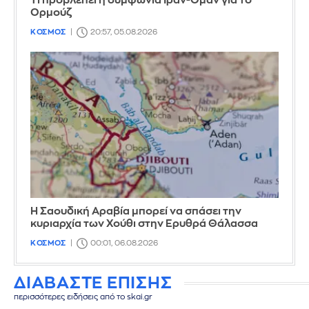
Τι προβλέπει η συμφωνία Ιράν-Ομάν για το
Ορμούζ
ΚΟΣΜΟΣ
20:57, 05.08.2026
Η Σαουδική Αραβία μπορεί να σπάσει την
κυριαρχία των Χούθι στην Ερυθρά Θάλασσα
ΚΟΣΜΟΣ
00:01, 06.08.2026
ΔΙΑΒΑΣΤΕ ΕΠΙΣΗΣ
περισσότερες ειδήσεις από το skai.gr