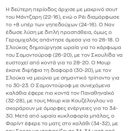
Η δεύτερη περίοδος άρχισε με μακρινό σουτ
του Μάντζαρη (22-16), ενώ ο Ρέι διαμόρφωσε
το +8 υπέρ των γηπεδούχων (24-16). Ο Ναν
έδωσε λύση με διπλή προσπάθεια, όμως ο
Γερομιχαλός απάντησε άμεσα για το 26-18. Ο
Σλούκας δημιούργησε ωραία για το κάρφωμα
του Σαμοντούροφ (26-20), με τον Σκουλίδα να
ευστοχεί από κοντά για το 28-20. Ο Μουρ
έκανε διψήφια τη διαφορά (30-20), με τον
Σλούκα να μειώνει με σημαντικό τρίποντο για
το 30-23. Ο Σαμοντούροφ με συνεχόμενα
καλάθια έφερε πιο κοντά τον Παναθηναϊκό
(32-28), με τους Μουρ και Κουζέλογλου να
σκοράρουν με όμορφες ενέργειες για το 34-
30. Μετά από ωραία κυκλοφορία μπάλας, ο
Φαρίντ έφερε το ματς στο καλάθι (34-32), με