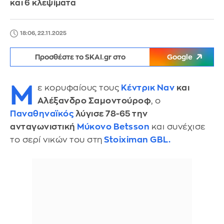
και 6 κλεψίματα
18:06, 22.11.2025
Προσθέστε το SKAI.gr στο
Google
Μ
ε κορυφαίους τους
Κέντρικ Ναν
και
Αλέξανδρο Σαμοντούροφ
, ο
Παναθηναϊκός
λύγισε 78-65 την
ανταγωνιστική
Μύκονο Betsson
και συνέχισε
το σερί νικών του στη
Stoiximan GBL.