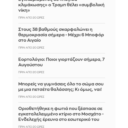
κλιμάκωσης» ο Τραμπ θέλει «συμβολική
νίκη»
ΠΡΙΝ ΑΠΌ 20 ΏΡΕΣ
Στους 38 βαθμούς σκαρφαλώνει η
θερμοκρασία σήμερα - Μέχρι 6 Μποφόρ
στο Αιγαίο
ΠΡΙΝ ΑΠΌ 20 ΏΡΕΣ
Εορτολόγιο: Ποιοι γιορτάζουν σήμερα, 7
Αυγούστου
ΠΡΙΝ ΑΠΌ 20 ΏΡΕΣ
Μπορείς να γυμνάσεις όλο το σώμα σου
με μια πετσέτα θαλάσσης; Κι όμως, ναι!
ΠΡΙΝ ΑΠΌ 20 ΏΡΕΣ
Οριοθετήθηκε η φωτιά που ξέσπασε σε
εγκαταλελειμμένο κτίριο στο Μοσχάτο -
Ενδελεχής έρευνα στο εσωτερικό του
ΠΡΙΝ ΑΠΌ 20 ΏΡΕΣ