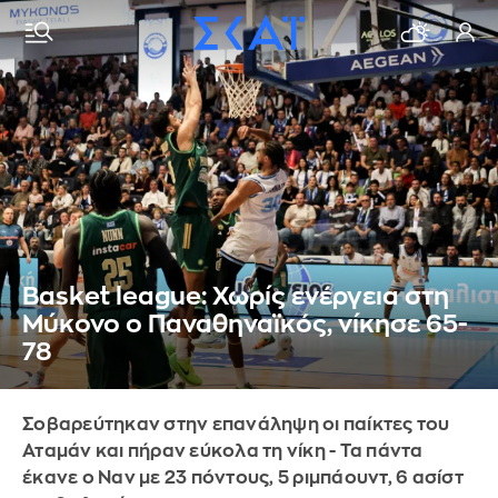
Basket league: Χωρίς ενέργεια στη
Μύκονο ο Παναθηναϊκός, νίκησε 65-
78
Σοβαρεύτηκαν στην επανάληψη οι παίκτες του
Αταμάν και πήραν εύκολα τη νίκη - Τα πάντα
έκανε ο Ναν με 23 πόντους, 5 ριμπάουντ, 6 ασίστ