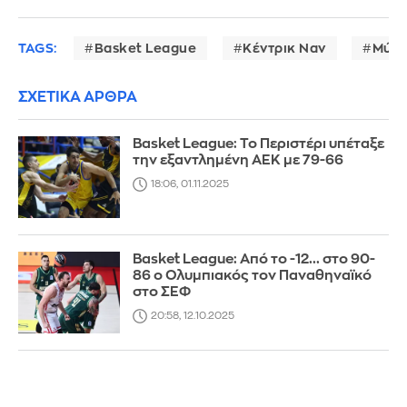
TAGS:
Basket League
Κέντρικ Ναν
Μύκ
ΣΧΕΤΙΚΑ ΑΡΘΡΑ
Basket League: Το Περιστέρι υπέταξε
την εξαντλημένη ΑΕΚ με 79-66
18:06, 01.11.2025
Basket League: Από το -12... στο 90-
86 ο Ολυμπιακός τον Παναθηναϊκό
στο ΣΕΦ
20:58, 12.10.2025