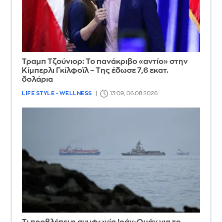
Τραμπ Τζούνιορ: Το πανάκριβο «αντίο» στην
Κίμπερλι Γκίλφοϊλ – Της έδωσε 7,6 εκατ.
δολάρια
LIFE STYLE - WELLNESS
13:09, 06.08.2026