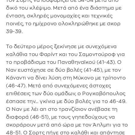
τον Σορτς να ισοφαρίζει σε 34-34 μετά από
δικό του κλέψιμο. Μετά από ένα διάστημα με
ένταση, σκληρές μονομαχίες και τεχνικές
ποινές, το ημίχρονο ολοκληρώθηκε με σκορ
39-39.
Το δεύτερο μέρος ξεκίνησε με συνεχόμενα
καλάθια του Φαρίντ και του Σαμοντούροφ για
το προβάδισμα του Παναθηναϊκού (41-43). Ο
Ναν ευστόχησε σε δύο βολές (41-45), με τον
Κάναντι να δίνει λύση στη Μύκονο με τρίποντο
(46-47). Μετά από συνεχόμενες άστοχες
επιθέσεις των δύο ομάδων, ο Ρογκαβόπουλος
έσπασε την… γκίνια με δύο βολές για το 46-49.
Ο Ναν με λέι απ στο τρανζίσιον ανέβασε τη
διαφορά (46-51), με τους γηπεδούχους να
σκοράρουν μετά από ώρα με τον Άπλμπι για το
48-51. Ο Σορτς πήγε στο καλάθι και απάντησε