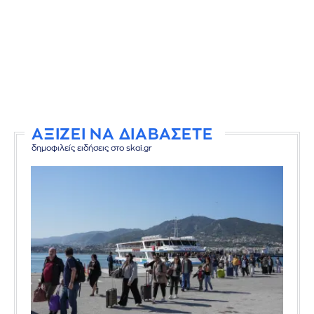
ΑΞΙΖΕΙ ΝΑ ΔΙΑΒΑΣΕΤΕ
δημοφιλείς ειδήσεις στο skai.gr