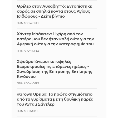
Θρίλερ στον Λυκαβηττό: Εντοπίστηκε
σορός σε σπηλιά κοντά στους Αγίους
Ισιδώρους - Δείτε βίντεο
ΠΡΙΝ ΑΠΌ 4 ΏΡΕΣ
Χάντερ Μπάιντεν: Η χάρη από τον
πατέρα μου δεν ήταν καλή ούτε για την
Αμερική ούτε για την υστεροφημία του
ΠΡΙΝ ΑΠΌ 4 ΏΡΕΣ
Σφοδροί άνεμοι και υψηλές
θερμοκρασίες τις επόμενες ημέρες -
Συνεδρίαση της Επιτροπής Εκτίμησης
Κινδύνου
ΠΡΙΝ ΑΠΌ 4 ΏΡΕΣ
«Grown Ups 3»: Το πρώτο στιγμιότυπο
από τα γυρίσματα με τη θρυλική παρέα
του Άνταμ Σάντλερ
ΠΡΙΝ ΑΠΌ 5 ΏΡΕΣ