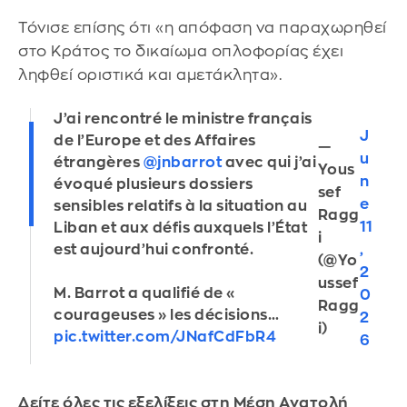
Τόνισε επίσης ότι «η απόφαση να παραχωρηθεί
στο Κράτος το δικαίωμα οπλοφορίας έχει
ληφθεί οριστικά και αμετάκλητα».
J’ai rencontré le ministre français
J
de l’Europe et des Affaires
—
u
étrangères
@jnbarrot
avec qui j’ai
Yous
n
évoqué plusieurs dossiers
sef
e
sensibles relatifs à la situation au
Ragg
11
Liban et aux défis auxquels l’État
i
,
est aujourd’hui confronté.
(@Yo
2
ussef
M. Barrot a qualifié de «
0
Ragg
courageuses » les décisions…
2
i)
pic.twitter.com/JNafCdFbR4
6
Δείτε όλες τις εξελίξεις στη Μέση Ανατολή