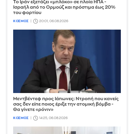
Το Ιράν εξετάζει «μπλόκο» σε πλοία ΗΠΑ -
Ισραήλ από το Ορμούζ και πρόστιμα έως 20%
του φορτίου
ΚΟΣΜΟΣ
20:01, 06.08.2026
Μεντβέντεφ προς Ιάπωνες: Ντροπή που κανείς
σας δεν είπε ποιος έριξε την ατομική βόμβα -
Θα γίνετε «ρόνιν»
ΚΟΣΜΟΣ
14:25, 06.08.2026