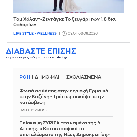
Τομ Χόλαντ-Ζεντάγια: Το ζευγάρι των 1,8 δισ.
δολαρίων
LIFE STYLE - WELLNESS
09:01, 06.08.2026
ΔΙΑΒΑΣΤΕ ΕΠΙΣΗΣ
περισσότερες ειδήσεις από το skai.gr
ΡΟΗ
ΔΗΜΟΦΙΛΗ
ΣΧΟΛΙΑΣΜΕΝΑ
Φωτιά σε δάσος στην περιοχή Ερμακιά
στην Κοζάνη - Τρία αεροσκάφη στην
κατάσβεση
ΠΡΙΝ ΑΠΌ 2 ΜΈΡΕΣ
Επίσκεψη ΣΥΡΙΖΑ στα καμένα της Δ.
Αττικής: «Καταστροφικά τα
αποτελέσματα της Νέας Δημοκρατίας»