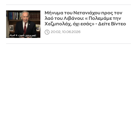
Μήνυμα του Νετανιάχου προς τον
λαό του Λιβάνου: «Πολεμάμε την
Χεζμπολάχ, όχι εσάς» - Δείτε Βίντεο
20:02, 10.06.2026