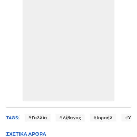
TAGS:
Γαλλία
Λίβανος
Ισραήλ
ΥΠ
ΣΧΕΤΙΚΑ ΑΡΘΡΑ