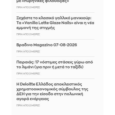
με «πυρηνικές φιλοδοξίες»
ΠΡΙΝ ΑΠΌ 2 ΜΈΡΕΣ
Ξεχάστε το κλασικό γαλλικό μανικιούρ:
Τα «Vanilla Latte Glaze Nails» είναι η νέα
εμμονή της στιγμής
ΠΡΙΝ ΑΠΌ 2 ΜΈΡΕΣ
Βραδινο Magazino 07-08-2026
ΠΡΙΝ ΑΠΌ 2 ΜΈΡΕΣ
Πειραιάς: 17 νόστιμες στάσεις γύρω από
το λιμάνι (για πριν ή μετά το ταξίδι)
ΠΡΙΝ ΑΠΌ 2 ΜΈΡΕΣ
Η Deloitte Ελλάδος αποκλειστικός
χρηματοοικονομικός σύμβουλος της
ΔΕΗ για την είσοδο στην πολωνική
αγορά ενέργειας
ΠΡΙΝ ΑΠΌ 2 ΜΈΡΕΣ