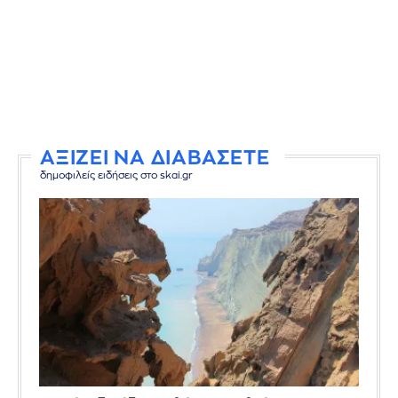
ΑΞΙΖΕΙ ΝΑ ΔΙΑΒΑΣΕΤΕ
δημοφιλείς ειδήσεις στο skai.gr