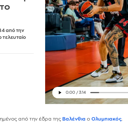
 το
84 από την
ο τελευταίο
τημένος από την έδρα της
Βαλένθια
ο
Ολυμπιακός
.