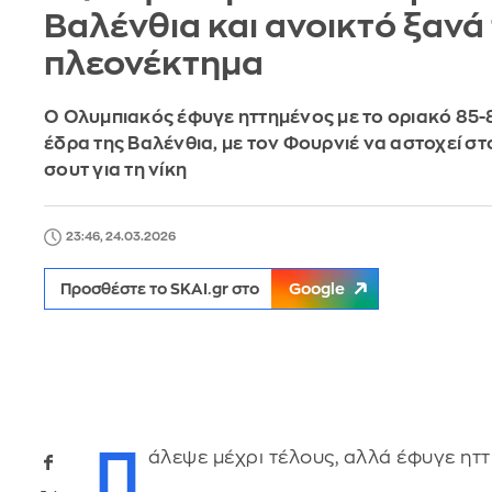
Βαλένθια και ανοικτό ξανά
πλεονέκτημα
Ο Ολυμπιακός έφυγε ηττημένος με το οριακό 85-
έδρα της Βαλένθια, με τον Φουρνιέ να αστοχεί στ
σουτ για τη νίκη
23:46, 24.03.2026
Προσθέστε το SKAI.gr στο
Google
Π
άλεψε μέχρι τέλους, αλλά έφυγε ητ