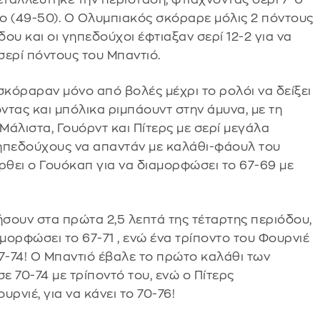
το (49-50). Ο Ολυμπιακός σκόραρε μόλις 2 πόντους
ου και οι γηπεδούχοι έφτιαξαν σερί 12-2 για να
σερί πόντους του Μπαντιό.
σκόραραν μόνο από βολές μέχρι το ρολόι να δείξει
οντας και μπόλικα ριμπάουντ στην άμυνα, με τη
Μάλιστα, Γουόρντ και Πίτερς με σερί μεγάλα
 γηπεδούχους να απαντάν με καλάθι-φάουλ του
έρθει ο Γουόκαπ για να διαμορφώσει το 67-69 με
σουν στα πρώτα 2,5 λεπτά της τέταρτης περιόδου,
ιαμορφώσει το 67-71 , ενώ ένα τρίποντο του Φουρνιέ
7-74! Ο Μπαντιό έβαλε το πρώτο καλάθι των
 70-74 με τρίποντό του, ενώ ο Πίτερς
ρνιέ, για να κάνει το 70-76!