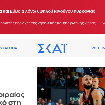
ία και Εύβοια λόγω υψηλού κινδύνου πυρκαγιάς
 αρκετές περιοχές της νησιωτικής και ηπειρωτικής χώρας - Ο
ΥΧΑΓΩΓΙΑ
ΡΟΗ ΕΙ
οιραίος
κό στη