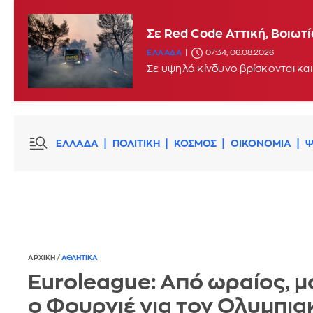
Σε Red Code Αττική, Βοιωτ
ΕΛΛΑΔΑ
07:34, 06.08.2026
Σε υψηλό κίνδυνο βρίσκονται και
ΕΛΛΑΔΑ
ΠΟΛΙΤΙΚΗ
ΚΟΣΜΟΣ
ΟΙΚΟΝΟΜΙΑ
Ψ
ΑΡΧΙΚΗ
/
ΑΘΛΗΤΙΚΑ
Euroleague: Από ωραίος, μ
ο Φουρνιέ για τον Ολυμπια