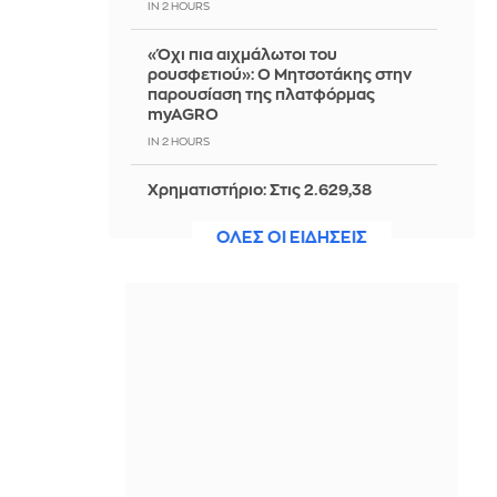
IN 2 HOURS
«Όχι πια αιχμάλωτοι του
ρουσφετιού»: Ο Μητσοτάκης στην
παρουσίαση της πλατφόρμας
myAGRO
IN 2 HOURS
Χρηματιστήριο: Στις 2.629,38
μονάδες ο Γενικός Δείκτης Τιμών, με
άνοδο 0,21%
ΟΛΕΣ ΟΙ ΕΙΔΗΣΕΙΣ
IN 2 HOURS
Το «Wicker» έβγαλε trailer – Και όλοι
μιλούν για το… ιδιαίτερο προσόν του
Αλεξάντερ Σκάρσγκαρντ
IN 2 HOURS
Στην Ευελπίδων ο 26χρονος
Αφγανός - Απολογείται για τη
δολοφονία της Βρετανίδας - Βίντεο
IN 2 HOURS