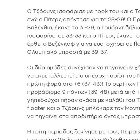
Ο Τζόουνς ισοφάρισε με hook του και ο Τ
ενώ ο Πίτερς απάντησε για το 28-29! Ο Π
Βαλένθια, έκανε το 31-29, ο Γουόρντ δήλ
ισοφαρίσει σε 33-33 και ο Πίτερς έκανε τ
έρθει ο Βεζένκοφ για να ευστοχήσει σε flo
Ολυμπιακό μπροστά με 39-37.
Οι δύο ομάδες συνέχισαν να πηγαίνουν χέρ
να εκμεταλλευτεί μια υπέροχη ασίστ του 
πρώτη φορά στο +6 (37-43)! Το σερί των 
προβάδισμα 9 πόντων (39-48) μετά από τ
γηπεδούχοι πήραν ανάσα με καλάθι του Τ
floater και ο Τζόουνς μπλόκαρε τον Μοντ
να πηγαίνει στα αποδυτήρια όντας μπροσ
Η τρίτη περίοδος ξεκίνησε με τους Πειρα
στα πρώτα 2,5 λεπτά, ενώ η Βαλένθια εκμ