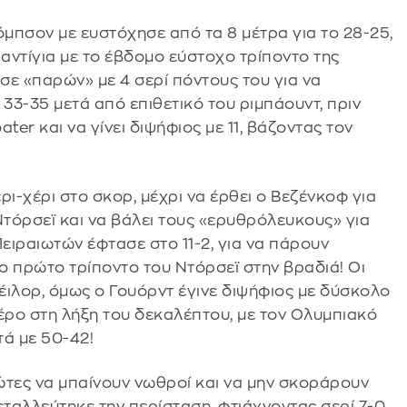
όμπσον με ευστόχησε από τα 8 μέτρα για το 28-25,
ραντίγια με το έβδομο εύστοχο τρίποντο της
ωσε «παρών» με 4 σερί πόντους του για να
ο 33-35 μετά από επιθετικό του ριμπάουντ, πριν
ater και να γίνει διψήφιος με 11, βάζοντας τον
ι-χέρι στο σκορ, μέχρι να έρθει ο Βεζένκοφ για
Ντόρσεϊ και να βάλει τους «ερυθρόλευκους» για
Πειραιωτών έφτασε στο 11-2, για να πάρουν
ο πρώτο τρίποντο του Ντόρσεϊ στην βραδιά! Οι
έιλορ, όμως ο Γουόρντ έγινε διψήφιος με δύσκολο
έρο στη λήξη του δεκαλέπτου, με τον Ολυμπιακό
τά με 50-42!
ιώτες να μπαίνουν νωθροί και να μην σκοράρουν
εταλλεύτηκε την περίσταση, φτιάχνοντας σερί 7-0