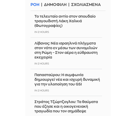
ΡΟΗ
ΔΗΜΟΦΙΛΗ
ΣΧΟΛΙΑΣΜΕΝΑ
Το τελευταίο αντίο στον σπουδαίο
τραγουδιστή Λάκη Χαλκιά
(Φωτογραφίες)
IN 2 HOURS
Λίβανος: Νέα ισραηλινά πλήγματα
στον νότο εν μέσω των συνομιλιών
στη Ρώμη – Στον αέρα η εύθραυστη
εκεχειρία
IN 2 HOURS
Παπασταύρου: Η συμφωνία
δημιουργεί νέα και ισχυρή δυναμική
για την υλοποίηση του GSI
IN 2 HOURS
Στράτος Τζώρτζογλου: Τα θαύματα
που έζησε και η οικογενειακή
τραγωδία που τον σημάδεψε