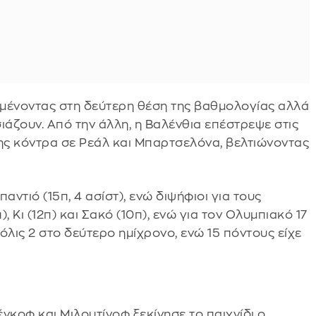
ραμένοντας στη δεύτερη θέση της βαθμολογίας αλλά
ιάζουν. Από την άλλη, η Βαλένθια επέστρεψε στις
 της κόντρα σε Ρεάλ και Μπαρτσελόνα, βελτιώνοντας
αντιό (15π, 4 ασίστ), ενώ διψήφιοι για τους
 Κι (12π) και Σακό (10π), ενώ για τον Ολυμπιακό 17
όλις 2 στο δεύτερο ημίχρονο, ενώ 15 πόντους είχε
νκοφ και Μιλουτίνοφ ξεκίνησε το παιχνίδι ο