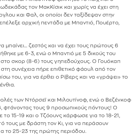
δεκάδας τον ΜακΚίσικ και χωρίς να έχει στη
γλου και Φαλ, οι οποίοι δεν ταξίδεψαν στην
 επέλεξε αρχική πεντάδα με Μπαντιό, Πουέρτο,
α μπαίνει… ζεστός και να έχει τους πρώτους 6
θηκε με 6-3, ενώ ο Μπαντιό με 5 δικούς του
 στο σκορ (8-6) τους γηπεδούχους. Ο Γουόκαπ
 στη συνέχεια πήρε επιθετικό φάουλ από τον
σω του, για να έρθει ο Ρίβερς και να «γράψει» το
ένθια.
λές των Ντόρσεϊ και Μιλουτίνοφ, ενώ ο Βεζένκοφ
16, φτάνοντας τους 9 προσωπικούς πόντους! Ο
 το 15-19 και ο Τζόουνς κάρφωσε για το 18-21,
ό τους με δράστη τον Κι, για να περάσουν
α το 25-23 της πρώτης περιόδου.