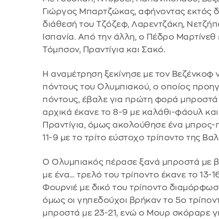
Γιώργος Μπαρτζώκας, αφήνοντας εκτός δω
διάθεσή του Τζόζεφ, Λαρεντζάκη, Νετζήπο
Ισπανία. Από την άλλη, ο Πέδρο Μαρτίνεθ
Τόμπσον, Πραντίγια και Σακό.
Η αναμέτρηση ξεκίνησε με τον Βεζένκοφ ν
πόντους του Ολυμπιακού, ο οποίος προηγή
πόντους, έβαλε για πρώτη φορά μπροστά
αρχικά έκανε το 8-9 με καλάθι-φάουλ και
Πραντίγια, όμως ακολούθησε ένα μπρος-πί
11-9 με το τρίτο εύστοχο τρίποντο της Βαλ
Ο Ολυμπιακός πέρασε ξανά μπροστά με βο
με ένα… τρελό του τρίποντο έκανε το 13-
Φουρνιέ με δικό του τρίποντο διαμόρφωσε
όμως οι γηπεδούχοι βρήκαν το 5ο τρίποντ
μπροστά με 23-21, ενώ ο Μουρ σκόραρε γι