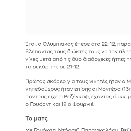
Έτσι, ο Ολυμπιακός έπεσε στο 22-12, πα
βλέποντας τους διώκτες τους να τον πλησ
νίκες μετά από τις δύο διαδοχικές ήττες
το ρεκόρ της σε 21-12.
Πρώτος σκόρερ για τους νικητές ήταν ο Μπ
γηπεδούχους ήταν επίσης οι Μοντέρο (13π),
πόντους είχε ο Βεζένκοφ, έχοντας όμως μ
ο Γουόρντ και 12 ο Φουρνιέ.
Το ματς
Με Γουόκαπ, Ντόρσεϊ, Παπανικολάου, Βεζέ