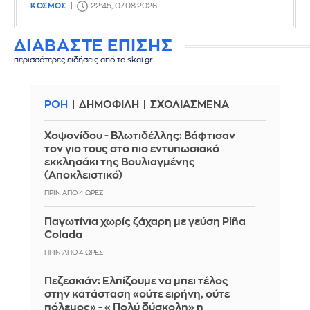
ΚΟΣΜΟΣ
22:45, 07.08.2026
ΔΙΑΒΑΣΤΕ ΕΠΙΣΗΣ
περισσότερες ειδήσεις από το skai.gr
ΡΟΗ
ΔΗΜΟΦΙΛΗ
ΣΧΟΛΙΑΣΜΕΝΑ
Χοψονίδου - Βλωτιδέλλης: Βάφτισαν
τον γιο τους στο πιο εντυπωσιακό
εκκλησάκι της Βουλιαγμένης
(Αποκλειστικό)
ΠΡΙΝ ΑΠΌ 4 ΏΡΕΣ
Παγωτίνια χωρίς ζάχαρη με γεύση Piña
Colada
ΠΡΙΝ ΑΠΌ 4 ΏΡΕΣ
Πεζεσκιάν: Ελπίζουμε να μπει τέλος
στην κατάσταση «ούτε ειρήνη, ούτε
πόλεμος» - «Πολύ δύσκολη» η