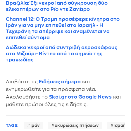
Βραζιλία: Έξι νεκροί από σύγκρουση δύο
ελικοπτέρων στο Ρίο ντε Ζανέιρο
Channel 12: Ο Τραμπ προσέφερε κίνητρα στο
Ιράν για να μην επιτεθεί στο Ισραήλ - Η
Τεχεράνη τα απέρριψε και αναμένεται να
επιτεθεί σύντομα
Δώδεκα νεκροί από συντριβή αεροσκάφους
στο Μιζούρι- Βίντεο από το σημείο της
τραγωδίας
Διαβάστε τις
Ειδήσεις σήμερα
και
ενημερωθείτε για τα πρόσφατα νέα.
Ακολουθήστε το
Skai.gr στο Google News
και
μάθετε πρώτοι όλες τις ειδήσεις.
TAGS:
Ιράν
ακυρώσεις πτήσεων
Ισραήλ