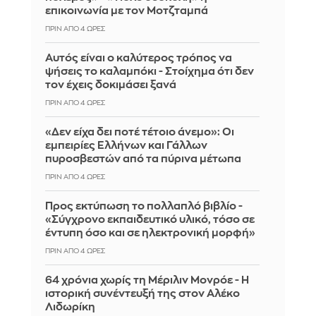
επικοινωνία με τον Μοτζταμπά
ΠΡΙΝ ΑΠΌ 4 ΏΡΕΣ
Αυτός είναι ο καλύτερος τρόπος να
ψήσεις το καλαμπόκι - Στοίχημα ότι δεν
τον έχεις δοκιμάσει ξανά
ΠΡΙΝ ΑΠΌ 4 ΏΡΕΣ
«Δεν είχα δει ποτέ τέτοιο άνεμο»: Οι
εμπειρίες Ελλήνων και Γάλλων
πυροσβεστών από τα πύρινα μέτωπα
ΠΡΙΝ ΑΠΌ 4 ΏΡΕΣ
Προς εκτύπωση το πολλαπλό βιβλίο -
«Σύγχρονο εκπαιδευτικό υλικό, τόσο σε
έντυπη όσο και σε ηλεκτρονική μορφή»
ΠΡΙΝ ΑΠΌ 4 ΏΡΕΣ
64 χρόνια χωρίς τη Μέριλιν Μονρόε - Η
ιστορική συνέντευξή της στον Αλέκο
Λιδωρίκη