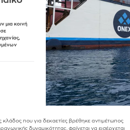
παϊκό
ν μια κοινή
 σε
ηχανίας,
ευμένων
ας κλάδος που για δεκαετίες βρέθηκε αντιμέτωπος
αραγωγικής δυναμικότητας, φαίνεται να εισέρχεται