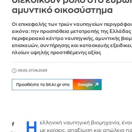
διεκδικούν ρόλο στο ευρω
αμυντικό οικοσύστημα
Οι επικεφαλής των τριών ναυπηγείων περιγράφου
εικόνα: την προσπάθεια μετατροπής της Ελλάδας
περιφερειακό κέντρο ναυπηγικής, αμυντικής βιομ
επισκευών, συντήρησης και κατασκευής εξειδικ
πλοίων υψηλής προστιθέμενης αξίας
09:25, 07.06.2026
Προσθέστε το SKAI.gr στο
Google
Η
ελληνική ναυπηγική βιομηχανία, έν
με κρίσεις, απαξίωση και απώλεια π