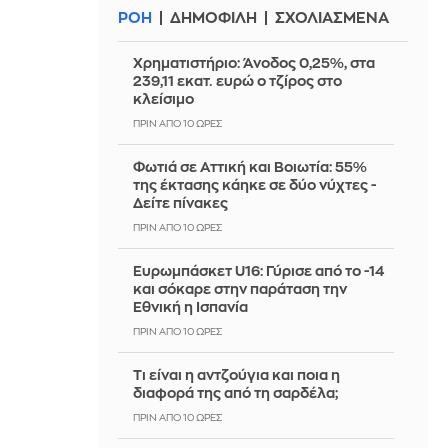
ΡΟΗ
ΔΗΜΟΦΙΛΗ
ΣΧΟΛΙΑΣΜΕΝΑ
Χρηματιστήριο: Άνοδος 0,25%, στα
239,11 εκατ. ευρώ ο τζίρος στο
κλείσιμο
ΠΡΙΝ ΑΠΌ 10 ΏΡΕΣ
Φωτιά σε Αττική και Βοιωτία: 55%
της έκτασης κάηκε σε δύο νύχτες -
Δείτε πίνακες
ΠΡΙΝ ΑΠΌ 10 ΏΡΕΣ
Ευρωμπάσκετ U16: Γύρισε από το -14
και σόκαρε στην παράταση την
Εθνική η Ισπανία
ΠΡΙΝ ΑΠΌ 10 ΏΡΕΣ
Τι είναι η αντζούγια και ποια η
διαφορά της από τη σαρδέλα;
ΠΡΙΝ ΑΠΌ 10 ΏΡΕΣ