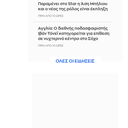
Παραμένει στο Star η Άση Μπήλιου
και ο νέος της ρόλος είναι έκπληξη
ΠΡΙΝ ΑΠΌ 10 ΏΡΕΣ
Αγγλία: Ο διεθνής ποδοσφαιριστής
Ιβάν Τόνεϊ κατηγορείται για επίθεση
σε νυχτερινό κέντρο στο Σόχο
ΠΡΙΝ ΑΠΌ 10 ΏΡΕΣ
Ο Όμιλος ΣΚΑΪ ανακοίνωσε την
ΟΛΕΣ ΟΙ ΕΙΔΗΣΕΙΣ
ολοκλήρωση της συνεργασίας του
με τον Γρηγόρη Δημητριάδη
ΠΡΙΝ ΑΠΌ 11 ΏΡΕΣ
Φωτιά σε δάσος στην περιοχή
Ερμακιά στην Κοζάνη - Τρία
αεροσκάφη στην κατάσβεση
ΠΡΙΝ ΑΠΌ 11 ΏΡΕΣ
Επίσκεψη ΣΥΡΙΖΑ στα καμένα της Δ.
Αττικής: «Καταστροφικά τα
αποτελέσματα της Νέας