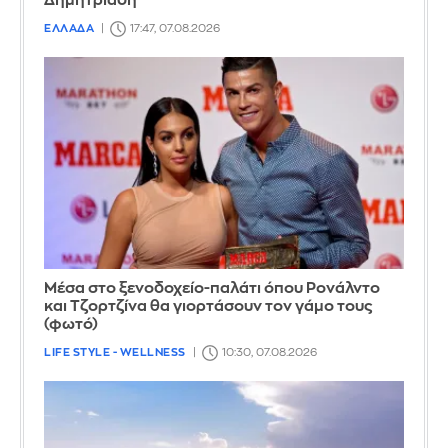
Δημητριάδη
ΕΛΛΑΔΑ
17:47, 07.08.2026
Μέσα στο ξενοδοχείο-παλάτι όπου Ρονάλντο
και Τζορτζίνα θα γιορτάσουν τον γάμο τους
(φωτό)
LIFE STYLE - WELLNESS
10:30, 07.08.2026