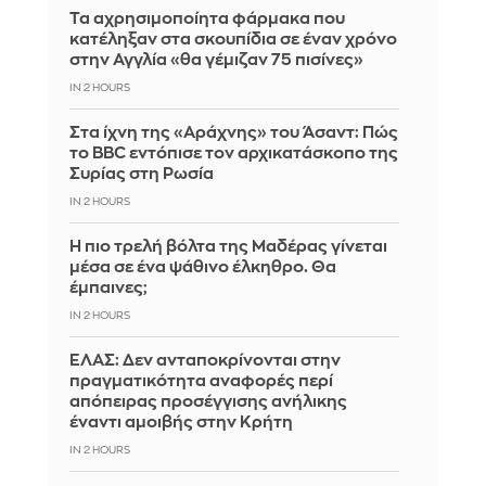
Τα αχρησιμοποίητα φάρμακα που
κατέληξαν στα σκουπίδια σε έναν χρόνο
στην Αγγλία «θα γέμιζαν 75 πισίνες»
IN 2 HOURS
Στα ίχνη της «Αράχνης» του Άσαντ: Πώς
το BBC εντόπισε τον αρχικατάσκοπο της
Συρίας στη Ρωσία
IN 2 HOURS
Η πιο τρελή βόλτα της Μαδέρας γίνεται
μέσα σε ένα ψάθινο έλκηθρο. Θα
έμπαινες;
IN 2 HOURS
ΕΛΑΣ: Δεν ανταποκρίνονται στην
πραγματικότητα αναφορές περί
απόπειρας προσέγγισης ανήλικης
έναντι αμοιβής στην Κρήτη
IN 2 HOURS