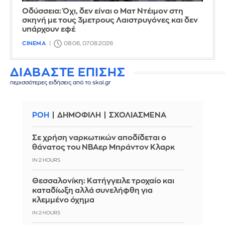
Οδύσσεια: Όχι, δεν είναι ο Ματ Ντέιμον στη
σκηνή με τους 3μετρους Λαιστρυγόνες και δεν
υπάρχουν εφέ
CINEMA
08:06, 07.08.2026
ΔΙΑΒΑΣΤΕ ΕΠΙΣΗΣ
περισσότερες ειδήσεις από το skai.gr
ΡΟΗ
ΔΗΜΟΦΙΛΗ
ΣΧΟΛΙΑΣΜΕΝΑ
Σε χρήση ναρκωτικών αποδίδεται ο
θάνατος του ΝΒΑερ Μπράντον Κλαρκ
IN 2 HOURS
Θεσσαλονίκη: Κατήγγειλε τροχαίο και
καταδίωξη αλλά συνελήφθη για
κλεμμένο όχημα
IN 2 HOURS