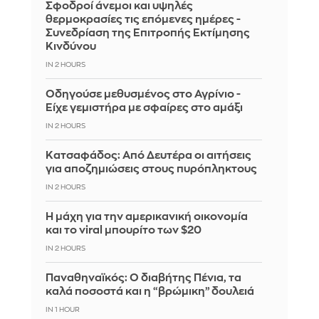
Σφοδροί άνεμοι και υψηλές
θερμοκρασίες τις επόμενες ημέρες -
Συνεδρίαση της Επιτροπής Εκτίμησης
Κινδύνου
IN 2 HOURS
Οδηγούσε μεθυσμένος στο Αγρίνιο -
Είχε γεμιστήρα με σφαίρες στο αμάξι
IN 2 HOURS
Κατσαφάδος: Από Δευτέρα οι αιτήσεις
για αποζημιώσεις στους πυρόπληκτους
IN 2 HOURS
Η μάχη για την αμερικανική οικονομία
και το viral μπουρίτο των $20
IN 2 HOURS
Παναθηναϊκός: Ο διαβήτης Πένια, τα
καλά ποσοστά και η “βρώμικη” δουλειά
IN 1 HOUR